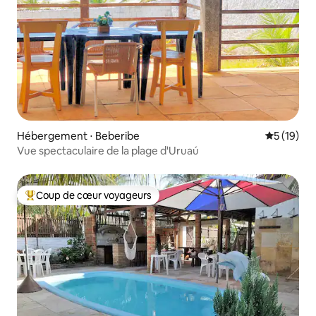
Hébergement ⋅ Beberibe
Évaluation
5 (19)
Vue spectaculaire de la plage d'Uruaú
Coup de cœur voyageurs
Coups de cœur voyageurs les plus appréciés