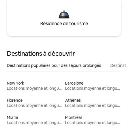
Résidence de tourisme
Destinations à découvrir
Destinations populaires pour des séjours prolongés
Destinati
New York
Barcelone
Locations moyenne et longue durée
Locations moyenne et longue durée
Florence
Athènes
Locations moyenne et longue durée
Locations moyenne et longue durée
Miami
Montréal
Locations moyenne et longue durée
Locations moyenne et longue durée