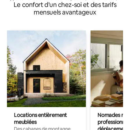
Le confort d'un chez-soi et des tarifs
Paiement en 6 fois
mensuels avantageux
Locations entièrement
Nomades num
meublées
professionnel
déplacement
Des cabanes de montagne