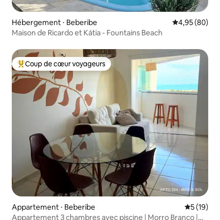
Hébergement ⋅ Beberibe
Évaluation mo
4,95 (80)
Maison de Ricardo et Kátia - Fountains Beach
Coup de cœur voyageurs
Coups de cœur voyageurs les plus appréciés
Appartement ⋅ Beberibe
Évaluation
5 (19)
Appartement 3 chambres avec piscine | Morro Branco |