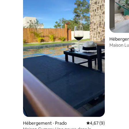
Hébergem
Maison Lu
Hébergement ⋅ Prado
Évaluation moyenne s
4,67 (9)