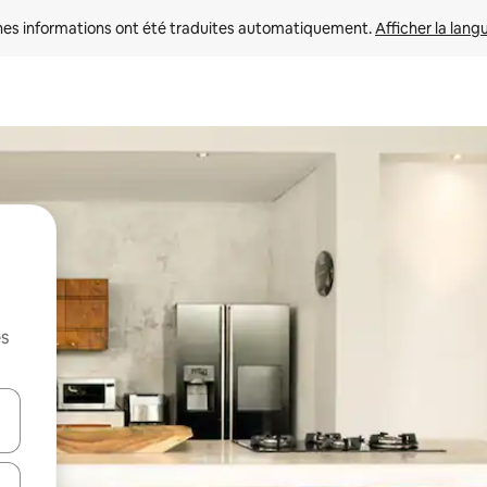
nes informations ont été traduites automatiquement. 
Afficher la lang
es
hes vers le haut et vers le bas pour les parcourir ou en appuyant et en fai