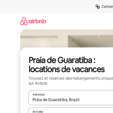
Aller
Certai
directement
au
contenu
Praia de Guaratiba :
locations de vacances
Trouvez et réservez des hébergements uniqu
sur Airbnb
Adresse
Lorsque les résultats s'affichent, utilisez les flèc
Arrivée