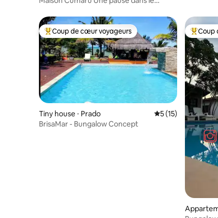
Maison Cumaru Une pause dans le
temps
Coup de cœur voyageurs
Coup 
Coups de cœur voyageurs les plus appréciés
Coups de
Tiny house ⋅ Prado
Évaluation moyenne
5 (15)
BrisaMar - Bungalow Concept
Appartem
Praia de 