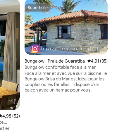
Hébergem
Superhôte
Coup
Superhôte
Coups d
Casa Bali
Détendez
toute la 
3 min de 
encore un
Contraire
région, c
avec l'es
usage exc
Bungalow ⋅ Praia de Guaratiba
Évaluation moyenne su
4,91 (35)
La rue es
Bungalow confortable face à la mer
avec accè
la plage,
Face à la mer et avec vue sur la piscine, le
tyrolienn
Bungalow Brisa do Mar est idéal pour les
Les cham
couples ou les familles. Il dispose d'un
climatisat
balcon avec un hamac pour vous
king et u
détendre. Ambiance chaleureuse et
intime, au milieu de la nature, avec un
sentier écologique, des sources, allié à la
sécurité d'une copropriété fermée. À
mmentaires : 5 sur 5
Évaluation moyenne sur la base de 52 commentaires : 4,98 sur 5
4,98 (52)
certaines périodes de l'année, des
ce
baleines, des dauphins et des tortues de
rtier
mer apparaissent dans la région. Le