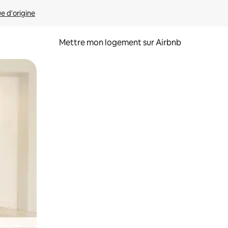
ue d'origine
Mettre mon logement sur Airbnb
sant glisser.