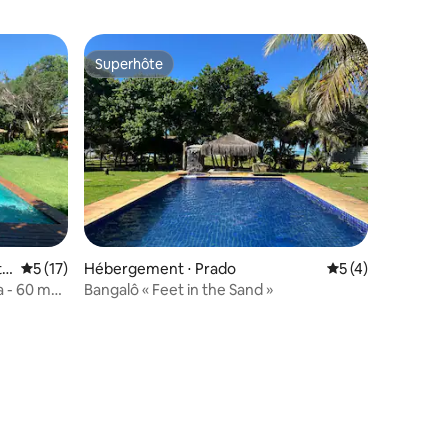
Superhôte
Superhôte
i
Évaluation moyenne sur la base de 17 commentaires : 5 sur 5
5 (17)
Hébergement ⋅ Prado
Évaluation moyenn
5 (4)
a - 60 m
Bangalô « Feet in the Sand »
taires : 4,98 sur 5