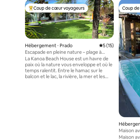
Coup de cœur voyageurs
Coup de
Coups de cœur voyageurs les plus appréciés
Coup de
Hébergement ⋅ Prado
Évaluation moyenne
5 (15)
Escapade en pleine nature – plage à
150 m.
La Kanoa Beach House est un havre de
paix où la nature vous enveloppe et où le
temps ralentit. Entre le hamac sur le
balcon et le lac, la rivière, la mer et les
sentiers de randonnée à proximité, vous
trouverez votre propre rythme :
détendez-vous ou partez à la
découverte des plages et des charmants
villages de la région. Situé dans une
résidence sécurisée, il a été conçu pour
ceux qui recherchent la tranquillité. Nous
sommes Superhôtes sur Airbnb, avec
Hébergem
des commentaires de personnes qui
Maison ave
sont venues se reposer et qui ont trouvé
plage
Maison ave