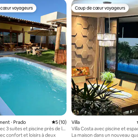
 cœur voyageurs
Coup de cœur voyageurs
 cœur voyageurs
Coup de cœur voyageurs
 sur la base de 15 commentaires : 5 sur 5
ent ⋅ Prado
Évaluation moyenne sur la base de 10 co
5 (10)
Villa
c 3 suites et piscine près de la
Villa Costa avec piscine et espa
gastronomique. 🥰🥰
c confort et loisirs à deux
La maison dans un nouveau qua