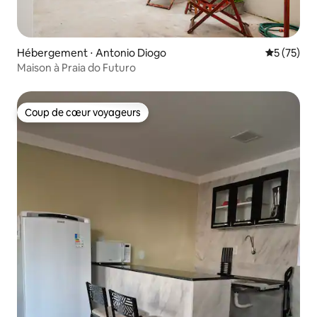
Hébergement ⋅ Antonio Diogo
Évaluation
5 (75)
Maison à Praia do Futuro
Coup de cœur voyageurs
Coup de cœur voyageurs