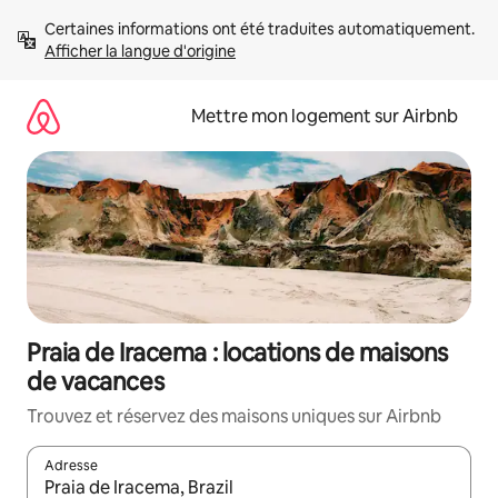
Aller
Certaines informations ont été traduites automatiquement. 
directement
Afficher la langue d'origine
au
contenu
Mettre mon logement sur Airbnb
Praia de Iracema : locations de maisons
de vacances
Trouvez et réservez des maisons uniques sur Airbnb
Adresse
Lorsque les résultats s'affichent, utilisez les flèches vers le hau