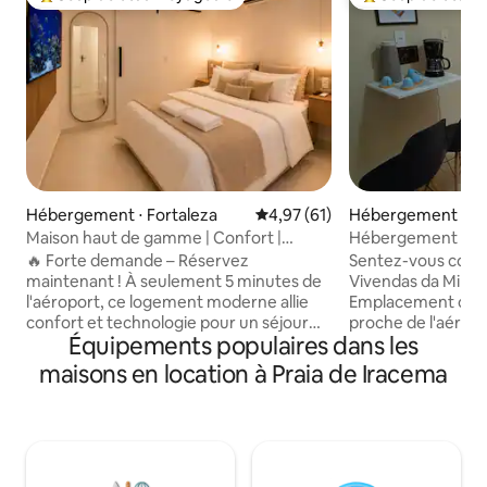
Coups de cœur voyageurs les plus appréciés
Coups de cœur vo
Hébergement ⋅ Fortaleza
Évaluation moyenne sur la base
4,97 (61)
Hébergement ⋅ Fo
Maison haut de gamme | Confort |
Hébergement rapi
Aéroport | Arrivée autonome
Martins/Castelão a
🔥 Forte demande – Réservez
Sentez-vous comm
maintenant ! À seulement 5 minutes de
Vivendas da Mira, à
l'aéroport, ce logement moderne allie
Emplacement centr
confort et technologie pour un séjour
proche de l'aéropo
Équipements populaires dans les
sans tracas. En entrant, dites
l'UECE et du cent
simplement : « Alexa, je suis à la
Parangaba. Idéal po
maisons en location à Praia de Iracema
maison », et les lumières s’allument
couples, les famille
automatiquement. Idéal pour ceux qui
professionnels. Pr
recherchent un endroit où se reposer
environnement ch
ou travailler, avec une connexion Wi-Fi
douche électrique, 
rapide et un espace de travail dédié.
d'une connexion Wi