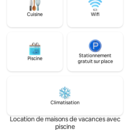
Arrivée simple grâce à une serrure
place dans le gar
électronique. Idéalement situé à
de notre salon mod
proximité du stade du Castelão, de Beira
d'une cuisine équi
Cuisine
Wifi
Mar et de la plage d'Iracema. Un
pour un séjour parf
logement conçu pour que vous puissiez
Réservez dès main
vous détendre et profiter de tout ce que
d'une expérience 
Fortaleza a à offrir.
fournissons 1 ham
Stationnement
Piscine
gratuit sur place
Climatisation
Location de maisons de vacances avec
piscine