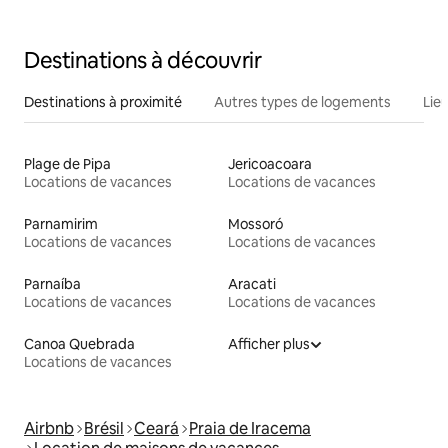
Destinations à découvrir
Destinations à proximité
Autres types de logements
Lie
Plage de Pipa
Jericoacoara
Locations de vacances
Locations de vacances
Parnamirim
Mossoró
Locations de vacances
Locations de vacances
Parnaíba
Aracati
Locations de vacances
Locations de vacances
Canoa Quebrada
Afficher plus
Locations de vacances
Airbnb
Brésil
Ceará
Praia de Iracema