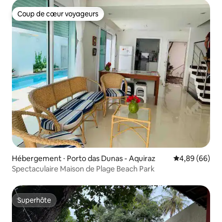
Coup de cœur voyageurs
Coup de cœur voyageurs
Hébergement ⋅ Porto das Dunas - Aquiraz
Évaluation mo
4,89 (66)
Spectaculaire Maison de Plage Beach Park
Superhôte
Superhôte