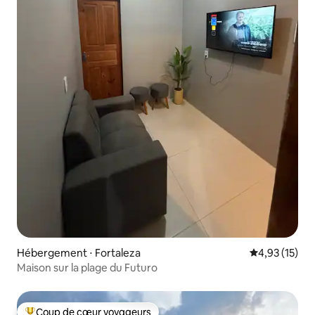
Hébergement ⋅ Fortaleza
Évaluation mo
4,93 (15)
Maison sur la plage du Futuro
Coup de cœur voyageurs