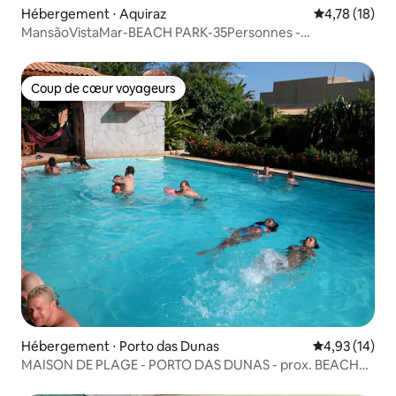
Hébergement ⋅ Aquiraz
Évaluation mo
4,78 (18)
MansãoVistaMar-BEACH PARK-35Personnes -
HOUSINGCEARÁ
Coup de cœur voyageurs
Coup de cœur voyageurs
Hébergement ⋅ Porto das Dunas
Évaluation mo
4,93 (14)
MAISON DE PLAGE - PORTO DAS DUNAS - prox. BEACH
PARK