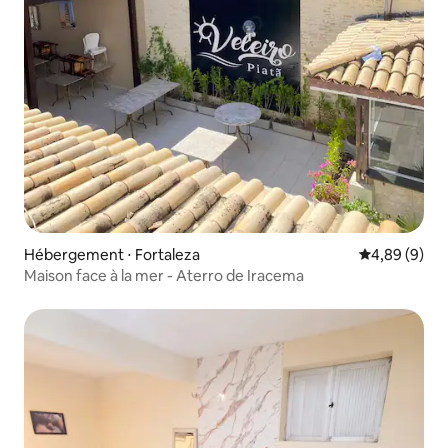
Hébergement ⋅ Fortaleza
Évaluation m
4,89 (9)
Maison face à la mer - Aterro de Iracema