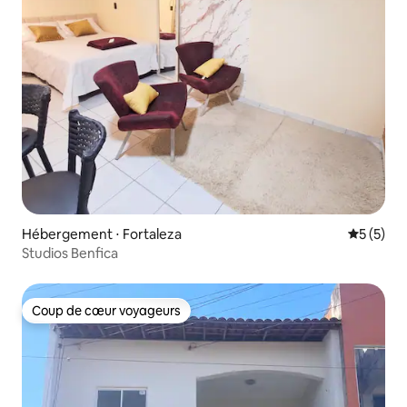
Hébergement ⋅ Fortaleza
Évaluatio
5 (5)
Studios Benfica
Coup de cœur voyageurs
Coup de cœur voyageurs