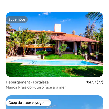
Superhôte
Superhôte
Hébergement ⋅ Fortaleza
Évaluation mo
4,57 (77)
Manoir Praia do Futuro face à la mer
Coup de cœur voyageurs
Coup de cœur voyageurs