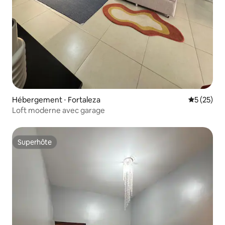
Hébergement ⋅ Fortaleza
Évaluation
5 (25)
Loft moderne avec garage
Superhôte
Superhôte