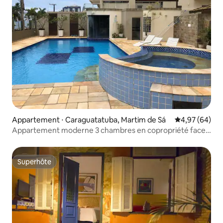
Appartement ⋅ Caraguatatuba, Martim de Sá
Évaluation mo
4,97 (64)
Appartement moderne 3 chambres en copropriété face à
la mer
Superhôte
Superhôte