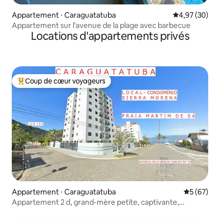
Appartement ⋅ Caraguatatuba
Évaluation mo
4,97 (30)
Appartement sur l'avenue de la plage avec barbecue
Locations d'appartements privés
Coup de cœur voyageurs
Coups de cœur voyageurs les plus appréciés
Appartement ⋅ Caraguatatuba
Évaluation
5 (67)
Appartement 2 d, grand-mère petite, captivante,
presque sur le sable