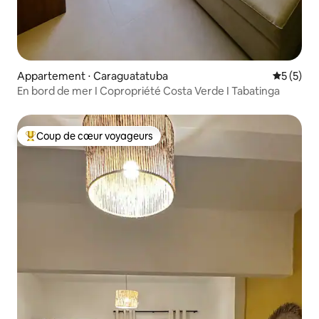
Appartement ⋅ Caraguatatuba
Évaluatio
5 (5)
En bord de mer I Copropriété Costa Verde I Tabatinga
Coup de cœur voyageurs
Coups de cœur voyageurs les plus appréciés