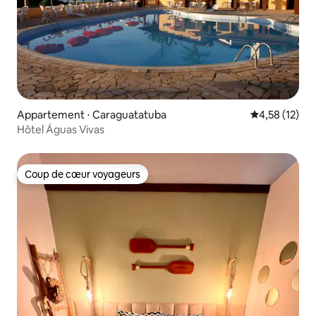
Appartement ⋅ Caraguatatuba
Évaluation mo
4,58 (12)
Hôtel Águas Vivas
Coup de cœur voyageurs
Coup de cœur voyageurs