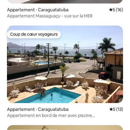
Appartement ⋅ Caraguatatuba
Évaluation
5 (16)
Appartement Massaguaçu - vue sur la MER
Coup de cœur voyageurs
Coup de cœur voyageurs
Appartement ⋅ Caraguatatuba
Évaluation
5 (13)
Appartement en bord de mer avec piscine
Caraguatatuba-Massaguaçú