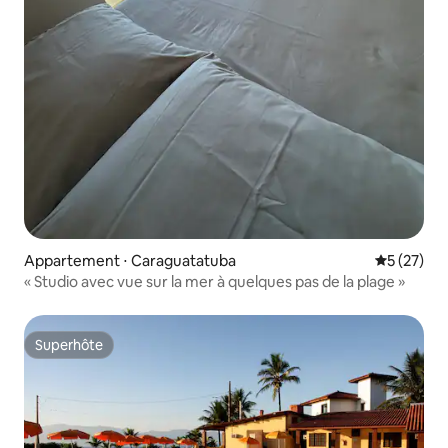
Appartement ⋅ Caraguatatuba
Évaluation
5 (27)
« Studio avec vue sur la mer à quelques pas de la plage »
Superhôte
Superhôte