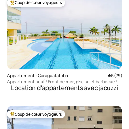
Coup de cœur voyageurs
Coups de cœur voyageurs les plus appréciés
Appartement ⋅ Caraguatatuba
Évaluation
5 (79)
Appartement neuf ! Front de mer, piscine et barbecue !
Location d'appartements avec jacuzzi
Coup de cœur voyageurs
Coups de cœur voyageurs les plus appréciés