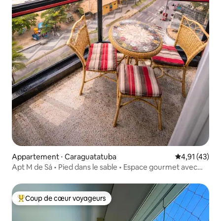
Appartement ⋅ Caraguatatuba
Évaluation mo
4,91 (43)
Apt M de Sá • Pied dans le sable • Espace gourmet avec
balcon
Coup de cœur voyageurs
Coups de cœur voyageurs les plus appréciés