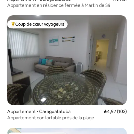
Appartement en résidence fermée à Martin de Sá
Coup de cœur voyageurs
Coups de cœur voyageurs les plus appréciés
Appartement ⋅ Caraguatatuba
Évaluation moy
4,97 (103)
Appartement confortable près de la plage