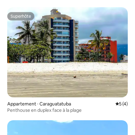
Superhôte
Superhôte
Appartement ⋅ Caraguatatuba
Évaluatio
5 (4)
Penthouse en duplex face à la plage