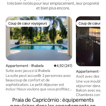
très bien notés pour leur emplacement, leur propreté
et bien plus encore.
Coup de cœur voyageurs
Coup de cœur vo
Coup de cœur voyageurs
Coup de cœur vo
Appartement ⋅ Ilhabela
Évaluation moyenne sur la base 
4,92 (241)
Suite avec jacuzzi à Ilhabela
Appartement ⋅ Ca
La suite peut accueillir 2 personnes avec
Août avec des pri
beaucoup de confort et de
Une vue inoubliabl
sophistication. Le petit déjeuner est
séjourner dans cet
inclus ! Nous voulons que vous profitiez
Balcon avec espa
du meilleur séjour possible, c'est
Chambres conforta
pourquoi nous avons un service de
Praia de Capricórnio : équipements
intégrés. Une cha
nettoyage et d'organisation des
de bain privative, 