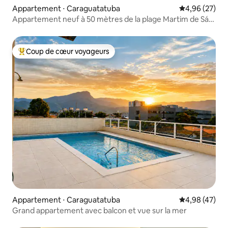
Appartement ⋅ Caraguatatuba
Évaluation mo
4,96 (27)
Appartement neuf à 50 mètres de la plage Martim de Sá
Caraguá
Coup de cœur voyageurs
Coups de cœur voyageurs les plus appréciés
Appartement ⋅ Caraguatatuba
Évaluation mo
4,98 (47)
Grand appartement avec balcon et vue sur la mer