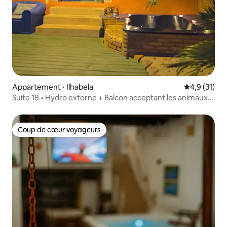
Appartement ⋅ Ilhabela
Évaluation m
4,9 (31)
Suite 18 • Hydro externe + Balcon acceptant les animaux
de compagnie
Coup de cœur voyageurs
Coup de cœur voyageurs