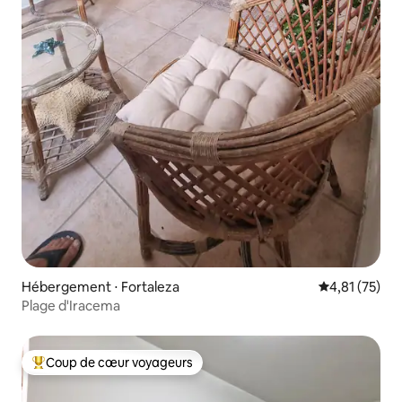
Hébergement ⋅ Fortaleza
Évaluation mo
4,81 (75)
Plage d'Iracema
Coup de cœur voyageurs
Coups de cœur voyageurs les plus appréciés