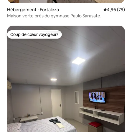
Hébergement ⋅ Fortaleza
Évaluation mo
4,96 (79)
Maison verte près du gymnase Paulo Sarasate.
Coup de cœur voyageurs
Coup de cœur voyageurs