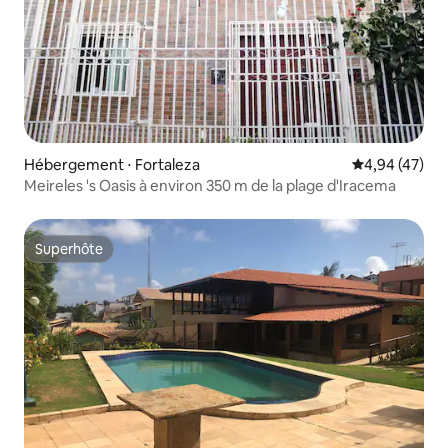
Hébergement ⋅ Fortaleza
Évaluation mo
4,94 (47)
Meireles 's Oasis à environ 350 m de la plage d'Iracema
Superhôte
Superhôte