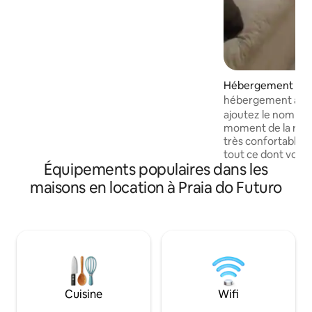
automatiquement. Idéal pour ceux qui
recherchent un endroit où se reposer
ou travailler, avec une connexion Wi-Fi
rapide et un espace de travail dédié.
Arrivée simple grâce à une serrure
électronique. Idéalement situé à
proximité du stade du Castelão, de Beira
Hébergement ⋅ Fo
Mar et de la plage d'Iracema. Un
hébergement à la p
logement conçu pour que vous puissiez
ajoutez le nombre
vous détendre et profiter de tout ce que
moment de la réser
Fortaleza a à offrir.
très confortable a
tout ce dont vous
Équipements populaires dans les
logement avec un 
emplacement à la pl
maisons en location à Praia do Futuro
rencontre de la riv
cette maison est 
cour,. rue avec lav
boulangerie juste 
propriété, la rue 
tranquillement en 
propriétés,.égale
plage de Sabiaguaba
Cuisine
Wifi
dune avec une vue 