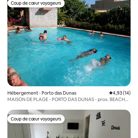
Coup de cœur voyageurs
Coup de cœur voyageurs
Hébergement ⋅ Porto das Dunas
Évaluation mo
4,93 (14)
MAISON DE PLAGE - PORTO DAS DUNAS - prox. BEACH
PARK
Coup de cœur voyageurs
Coup de cœur voyageurs