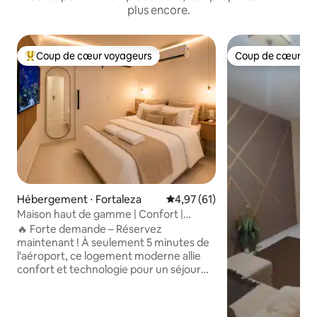
plus encore.
Coup de cœur voyageurs
Coup de cœur vo
Coups de cœur voyageurs les plus appréciés
Coup de cœur vo
Hébergement ⋅ Fortaleza
Évaluation moyenne sur la base
4,97 (61)
Maison haut de gamme | Confort |
Aéroport | Arrivée autonome
🔥 Forte demande – Réservez
maintenant ! À seulement 5 minutes de
l'aéroport, ce logement moderne allie
confort et technologie pour un séjour
sans tracas. En entrant, dites
simplement : « Alexa, je suis à la
maison », et les lumières s’allument