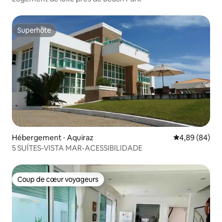
Superhôte
Superhôte
Hébergement ⋅ Aquiraz
Évaluation mo
4,89 (84)
5 SUÍTES-VISTA MAR-ACESSIBILIDADE
Coup de cœur voyageurs
Coup de cœur voyageurs