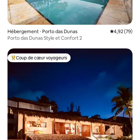
Hébergement ⋅ Porto das Dunas
Évaluation mo
4,92 (79)
Porto das Dunas Style et Confort 2
Coup de cœur voyageurs
Coups de cœur voyageurs les plus appréciés