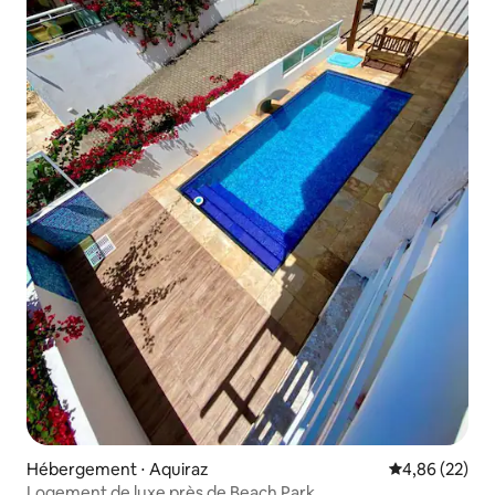
Hébergement ⋅ Aquiraz
Évaluation mo
4,86 (22)
Logement de luxe près de Beach Park