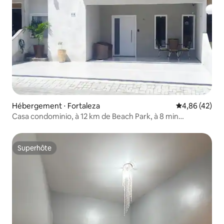
Hébergement ⋅ Fortaleza
Évaluation mo
4,86 (42)
Casa condominio, à 12 km de Beach Park, à 8 min
d'Iguatemi.
Superhôte
Superhôte