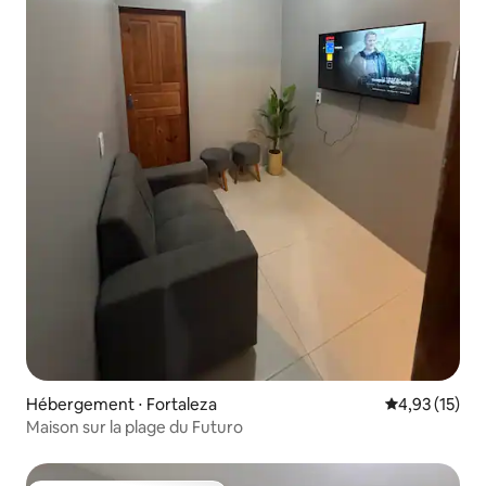
Hébergement ⋅ Fortaleza
Évaluation mo
4,93 (15)
Maison sur la plage du Futuro