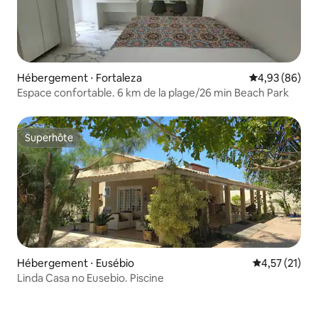
Hébergement ⋅ Fortaleza
Évaluation mo
4,93 (86)
Espace confortable. 6 km de la plage/26 min Beach Park
Superhôte
Superhôte
Hébergement ⋅ Eusébio
Évaluation mo
4,57 (21)
Linda Casa no Eusebio. Piscine