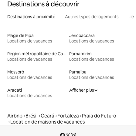
Destinations à découvrir
Destinations à proximité
Autres types de logements
Lie
Plage de Pipa
Jericoacoara
Locations de vacances
Locations de vacances
Région métropolitaine de Campina Grande
Parnamirim
Locations de vacances
Locations de vacances
Mossoró
Parnaíba
Locations de vacances
Locations de vacances
Aracati
Afficher plus
Locations de vacances
Airbnb
Brésil
Ceará
Fortaleza
Praia do Futuro
Location de maisons de vacances