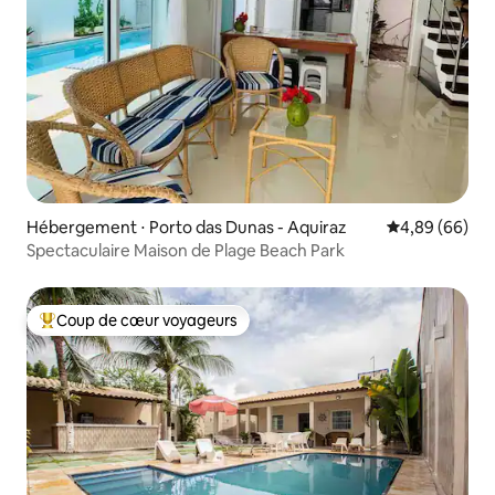
Hébergement ⋅ Porto das Dunas - Aquiraz
Évaluation mo
4,89 (66)
Spectaculaire Maison de Plage Beach Park
Coup de cœur voyageurs
Coups de cœur voyageurs les plus appréciés