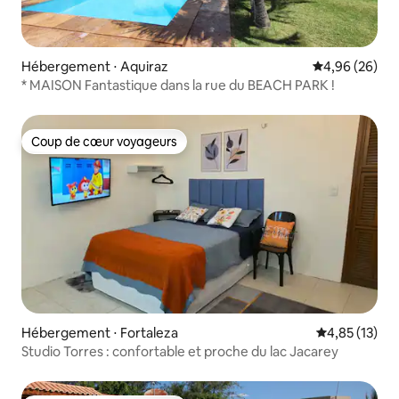
Hébergement ⋅ Aquiraz
Évaluation mo
4,96 (26)
* MAISON Fantastique dans la rue du BEACH PARK !
Coup de cœur voyageurs
Coup de cœur voyageurs
Hébergement ⋅ Fortaleza
Évaluation mo
4,85 (13)
Studio Torres : confortable et proche du lac Jacarey