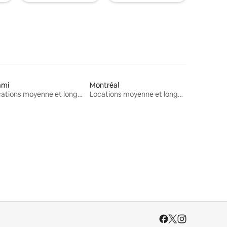
ami
Montréal
Locations moyenne et longue durée
Locations moyenne et longue durée