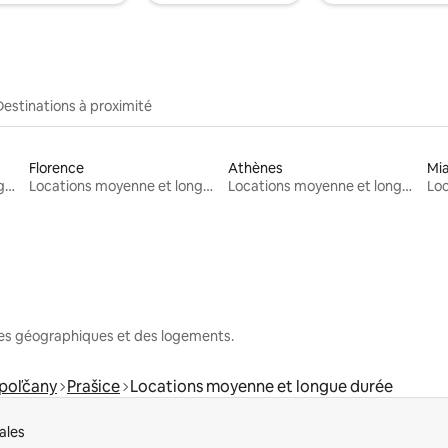
Destinations à proximité
Florence
Athènes
Mi
Locations moyenne et longue durée
Locations moyenne et longue durée
Locations moyenne et longue durée
nes géographiques et des logements.
opoľčany
Prašice
Locations moyenne et longue durée
ales