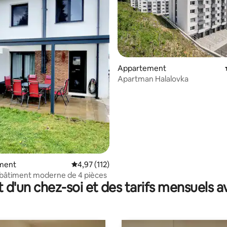
Appartement
Apartman Halalovka
e sur la base de 7 commentaires : 5 sur 5
ment
Évaluation moyenne sur la base de 112 comme
4,97 (112)
bâtiment moderne de 4 pièces
t d'un chez-soi et des tarifs mensuels 