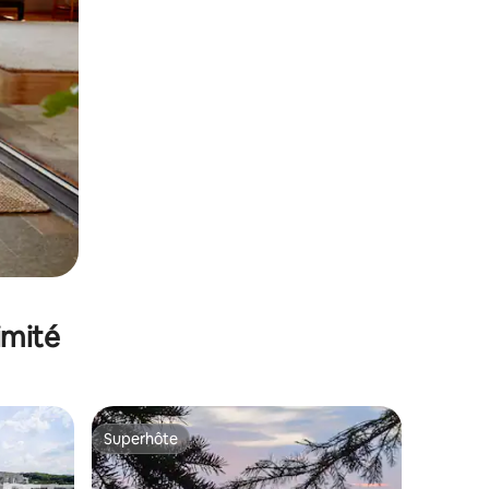
imité
Superhôte
Superhôte