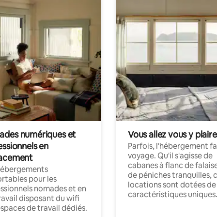
des numériques et
Vous allez vous y plaire
essionnels en
Parfois, l'hébergement fai
voyage. Qu'il s'agisse de
acement
cabanes à flanc de falais
hébergements
de péniches tranquilles, 
rtables pour les
locations sont dotées de
ssionnels nomades et en
caractéristiques uniques
ravail disposant du wifi
espaces de travail dédiés.