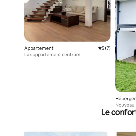
Appartement
Évaluation moyenn
5 (7)
Lux appartement centrum
Héberge
Nouveau 
Le confor