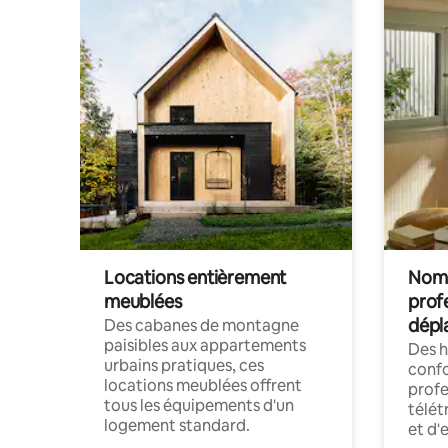
Locations entièrement
Noma
meublées
prof
dépl
Des cabanes de montagne
paisibles aux appartements
Des 
urbains pratiques, ces
confo
locations meublées offrent
profe
tous les équipements d'un
télét
logement standard.
et d'