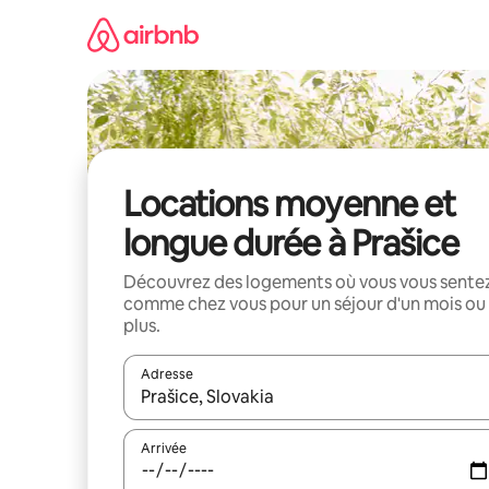
Aller
directement
au
contenu
Locations moyenne et
longue durée à Prašice
Découvrez des logements où vous vous sente
comme chez vous pour un séjour d'un mois ou
plus.
Adresse
Lorsque les résultats s'affichent, utilisez les flèc
Arrivée