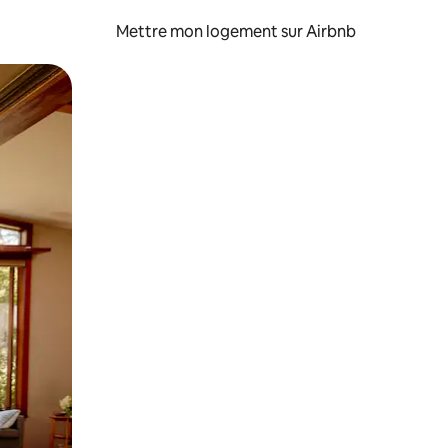
Mettre mon logement sur Airbnb
sant glisser.