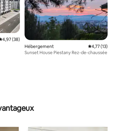
Évaluation moyenne sur la base de 38 commentaires : 4,97 sur 5
4,97 (38)
Hébergement
Évaluation moyenne su
4,77 (13)
Sunset House Piestany Rez-de-chaussée
ntaires : 4,97 sur 5
avantageux