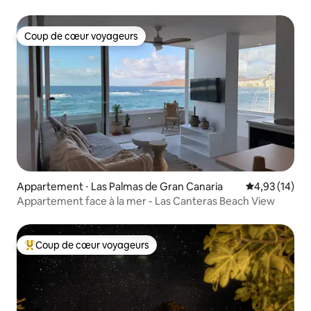
Coup de cœur voyageurs
Coup de cœur voyageurs
Appartement ⋅ Las Palmas de Gran Canaria
Évaluation mo
4,93 (14)
Appartement face à la mer - Las Canteras Beach View
Coup de cœur voyageurs
Coups de cœur voyageurs les plus appréciés