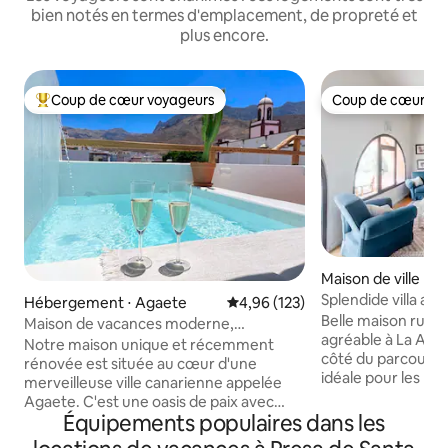
bien notés en termes d'emplacement, de propreté et
plus encore.
Coup de cœur voyageurs
Coup de cœur vo
Coups de cœur voyageurs les plus appréciés
Coup de cœur vo
Maison de ville ⋅ S
a
Splendide villa ave
Hébergement ⋅ Agaete
Évaluation moyenne sur la base 
4,96 (123)
Roquete B
Belle maison rural
Maison de vacances moderne,
agréable à La Atal
spacieuse et écologique
Notre maison unique et récemment
côté du parcours 
rénovée est située au cœur d'une
idéale pour les ra
merveilleuse ville canarienne appelée
amoureux de la na
Agaete. C'est une oasis de paix avec
famille, entre amis
Équipements populaires dans les
beaucoup de lumière, d'espace, de
avez également acc
plantes locales et une belle énergie. Elle