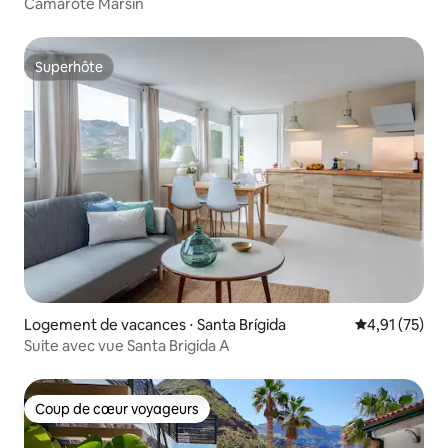
Canaria
Camarote Marsin
Superhôte
Superhôte
Logement de vacances ⋅ Santa Brígida
Évaluation mo
4,91 (75)
Suite avec vue Santa Brigida A
Coup de cœur voyageurs
Coup de cœur voyageurs