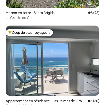
Maison en terre ⋅ Santa Brígida
Évaluation
5 (73)
La Grotte du Chat
Coup de cœur voyageurs
Coups de cœur voyageurs les plus appréciés
Appartement en résidence ⋅ Las Palmas de Gran
Évaluation
5 (30)