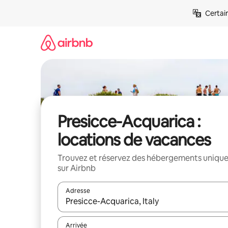
Aller
Certai
directement
au
contenu
Presicce-Acquarica :
locations de vacances
Trouvez et réservez des hébergements uniqu
sur Airbnb
Adresse
Lorsque les résultats s'affichent, utilisez les flèc
Arrivée