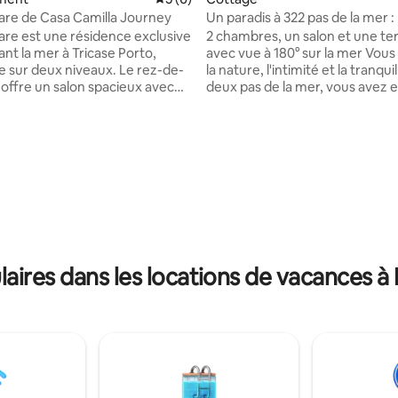
re de Casa Camilla Journey
Un paradis à 322 pas de la mer :
détente
e est une résidence exclusive
2 chambres, un salon et une te
nt la mer à Tricase Porto,
avec vue à 180° sur la mer Vous qui aimez
sur deux niveaux. Le rez-de-
la nature, l'intimité et la tranquil
offre un salon spacieux avec
deux pas de la mer, vous avez e
canapé, une table à manger,
trouvé la maison de vos rêves ! Prenez
ne entièrement équipée avec
votre petit déjeuner sur le balc
eur, four, micro-ondes, lave-
écoutez le bruit de la mer et du
 et une troisième salle de bain
admirez les couleurs d'un lever
 sur la base de 40 commentaires : 5 sur 5
he et lave-linge. Le premier
coucher de soleil. Je suis à M. Serra, à
spose de deux chambres
3 minutes à pied de la mer J'accueille des
ec climatisation, TV et salles
familles, des groupes ou des c
rivatives attenantes avec bidet.
romantiques qui vivent ici de
été est complétée par un
inoubliables C'est l'endroit idéal pour
espace extérieur avec une
surprendre et se laisser surpren
ires dans les locations de vacances à
 du mobilier avec vue sur la