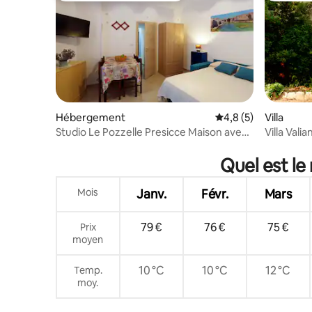
Hébergement
Évaluation moyenne 
4,8 (5)
Villa
Studio Le Pozzelle Presicce Maison avec
Villa Vali
cour XVI
Salento
Quel est le
Mois
Janv.
Févr.
Mars
79 €
76 €
75 €
Prix
moyen
10 °C
10 °C
12 °C
Temp.
moy.