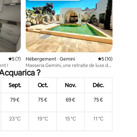
mmentaires : 5 sur 5
Évaluation moyenne sur la base de 7 commentaires : 5 sur 5
5 (7)
Hébergement ⋅ Gemini
Évaluation moyenne
5 (10)
nt !
Masseria Gemini, une retraite de luxe du
-Acquarica ?
XVIIIe siècle
Sept.
Oct.
Nov.
Déc.
79 €
75 €
69 €
75 €
23 °C
19 °C
15 °C
11 °C