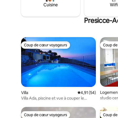
départ idéal près des meilleures plages
Cuisine
Wifi
et villes d'art du Salento. Réservez dès
aujourd'hui l'escapade italienne de vos
rêves ! Restez plus longtemps et
Presicce-A
économisez davantage !
Coup de cœur voyageurs
Coup de
Coup de cœur voyageurs
Coup de
Logement
Villa
Évaluation moyenne su
4,91 (54)
studio ce
Villa Ada, piscine et vue à couper le
souffle, Salento
Coup de cœur voyageurs
Coup de
Coup de cœur voyageurs
Coup de