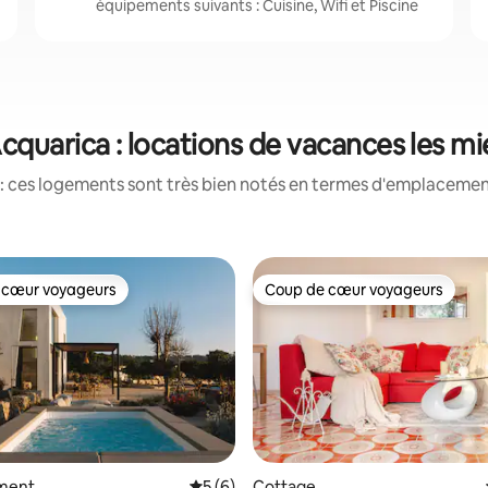
équipements suivants : Cuisine, Wifi et Piscine
cquarica : locations de vacances les m
: ces logements sont très bien notés en termes d'emplacement
 cœur voyageurs
Coup de cœur voyageurs
 cœur voyageurs
Coup de cœur voyageurs
ment
Évaluation moyenne sur la base de 6 co
5 (6)
Cottage