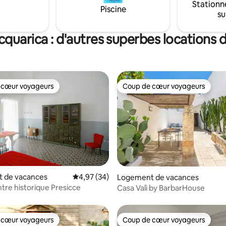
Stationn
Piscine
su
cquarica : d'autres superbes locations 
 cœur voyageurs
Coup de cœur voyageurs
 cœur voyageurs
Coup de cœur voyageurs
 de vacances
Évaluation moyenne sur la base de 34 commen
4,97 (34)
r la base de 54 commentaires : 4,91 sur 5
Logement de vacances
ntre historique Presicce
Casa Valì by BarbarHouse
 cœur voyageurs
Coup de cœur voyageurs
 cœur voyageurs
Coup de cœur voyageurs