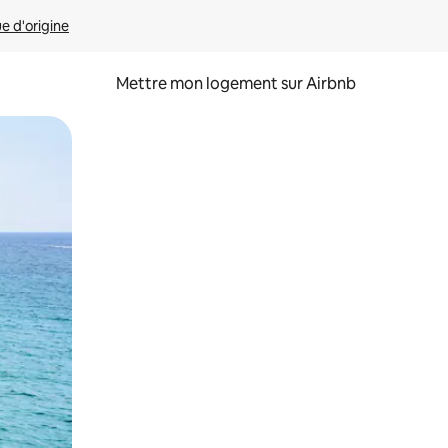
ue d'origine
Mettre mon logement sur Airbnb
sant glisser.