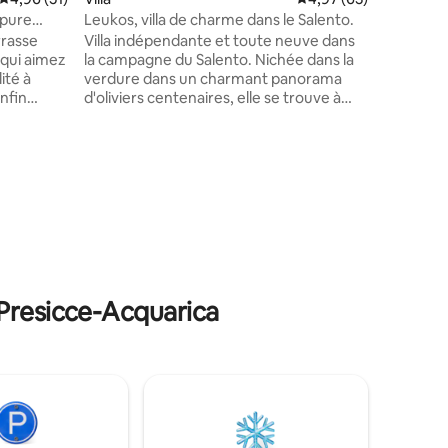
ferment de l'été ! 
 pure
Leukos, villa de charme dans le Salento.
partie d
rrasse
Villa indépendante et toute neuve dans
qui disp
la campagne du Salento. Nichée dans la
un espac
lité à
verdure dans un charmant panorama
manger so
nfin
d'oliviers centenaires, elle se trouve à
et utilis
seulement 10 minutes en voiture de la
on,
très célèbre plage des Maldives du
 vent,
Salento, également visible depuis la
 ou d'un
terrasse surélevée. Son emplacement
stratégique vous permet de visiter les
stations balnéaires les plus célèbres
ouples
telles que Gallipoli, Otranto, Leuca et de
s moments
choisir une plage sur la mer Ionienne ou
Adriatique. Les intérieurs sont meublés
dre...
avec style, alliant raffinement et
 Presicce-Acquarica
fonctionnalité.