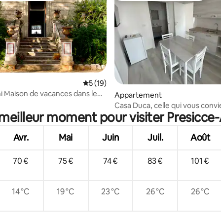
sur la base de 5 commentaires : 4,8 sur 5
Évaluation moyenne sur la base de 19 co
5 (19)
ani Maison de vacances dans le
Appartement
Casa Duca, celle qui vous convie
 meilleur moment pour visiter Presicce
Avr.
Mai
Juin
Juil.
Août
70 €
75 €
74 €
83 €
101 €
14 °C
19 °C
23 °C
26 °C
26 °C