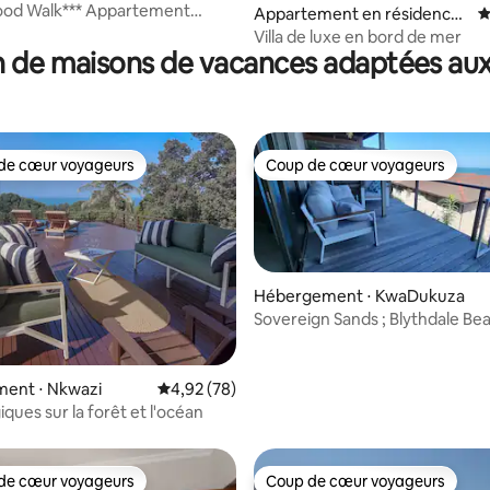
lk*** Appartement
Appartement en résidence ⋅
É
pour 4 personnes
Dolphin Coast
Villa de luxe en bord de mer
 de maisons de vacances adaptées aux
de cœur voyageurs
Coup de cœur voyageurs
 cœur voyageurs les plus appréciés
Coup de cœur voyageurs
Hébergement ⋅ KwaDukuza
Sovereign Sands ; Blythdale Be
e sur la base de 8 commentaires : 5 sur 5
nord KZN
ent ⋅ Nkwazi
Évaluation moyenne sur la base de 78 commen
4,92 (78)
ques sur la forêt et l'océan
de cœur voyageurs
Coup de cœur voyageurs