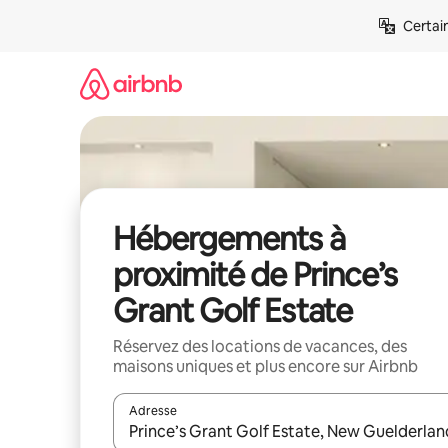
Aller
Certai
directement
au
contenu
Hébergements à
proximité de Prince’s
Grant Golf Estate
Réservez des locations de vacances, des
maisons uniques et plus encore sur Airbnb
Adresse
Lorsque les résultats s'affichent, utilisez les flèc