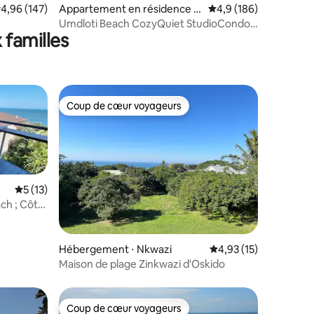
valuation moyenne sur la base de 147 commentaires : 4,96 sur 5
4,96 (147)
Appartement en résidence ⋅
Évaluation moyenne su
4,9 (186)
eMdloti
Umdloti Beach CozyQuiet StudioCondo
 familles
Piscine et vue sur la mer
Coup de cœur voyageurs
Coup de cœur voyageurs
Évaluation moyenne sur la base de 13 commentaires : 5 sur 5
5 (13)
ach ; Côte
taires : 4,92 sur 5
Hébergement ⋅ Nkwazi
Évaluation moyenne su
4,93 (15)
Maison de plage Zinkwazi d'Oskido
Coup de cœur voyageurs