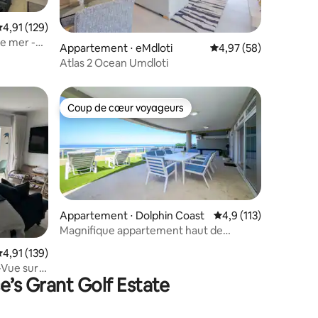
taires : 4,97 sur 5
valuation moyenne sur la base de 129 commentaires : 4,91 sur 5
4,91 (129)
e mer -
Appartement ⋅ eMdloti
Évaluation moyenne su
4,97 (58)
Atlas 2 Ocean Umdloti
Coup de cœur voyageurs
lus appréciés
Coup de cœur voyageurs
Appartement ⋅ Dolphin Coast
Évaluation moyenne su
4,9 (113)
Magnifique appartement haut de
gamme en bord de mer
taires : 4,88 sur 5
valuation moyenne sur la base de 139 commentaires : 4,91 sur 5
4,91 (139)
-Vue sur
e’s Grant Golf Estate