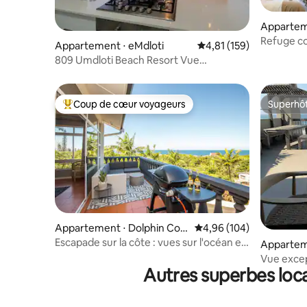
Apparteme
Refuge co
Appartement ⋅ eMdloti
Évaluation moyenne sur
4,81 (159)
809 Umdloti Beach Resort Vue
imprenable sur la mer
Coup de cœur voyageurs
Superhô
Coups de cœur voyageurs les plus appréciés
Superhô
Appartement ⋅ Dolphin Coa
Évaluation moyenne sur 
4,96 (104)
st
Escapade sur la côte : vues sur l'océan et
Appartem
sur la forêt
st
Vue excep
Autres superbes loca
directeme