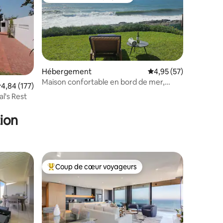
Coup de cœur voyageurs
Hébergement
Évaluation moyenne su
4,95 (57)
Maison confortable en bord de mer,
valuation moyenne sur la base de 177 commentaires : 4,84 sur 5
4,84 (177)
mmentaires : 5 sur 5
Dolphin Coast, Tinley Manor
l's Rest
ion
Coup de cœur voyageurs
Coups de cœur voyageurs les plus appréciés