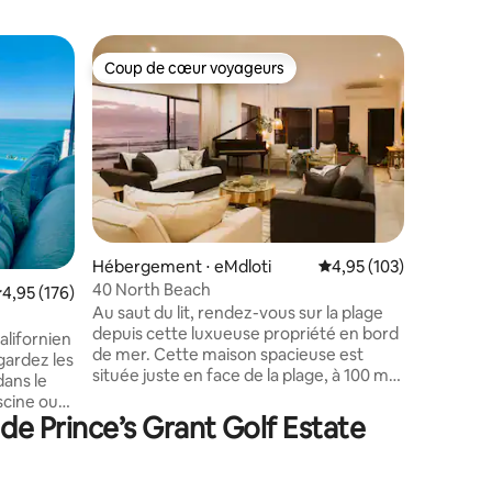
Appartem
Coup de cœur voyageurs
Coup de
lus appréciés
Coup de cœur voyageurs
Coup de
Ocean Du
Appartem
3 salles d
secours e
surplomba
Hawaan, 
Mile » de 
toute la f
pataugeoi
Hébergement ⋅ eMdloti
Évaluation moyenne sur
4,95 (103)
loisirs fa
40 North Beach
ntaires : 4,97 sur 5
valuation moyenne sur la base de 176 commentaires : 4,95 sur 5
4,95 (176)
d'Umdlot
Au saut du lit, rendez-vous sur la plage
riche en animaux. 
depuis cette luxueuse propriété en bord
mondiale
alifornien
de mer. Cette maison spacieuse est
24h/24 et
gardez les
située juste en face de la plage, à 100 m
vidéosurveillance.
dans le
de la piscine naturelle d'Umdloti et à
Checkers
scine ou
250 m des restaurants et d'un café. Elle
Ocean D
de Prince’s Grant Golf Estate
utes sur
offre une vue panoramique sur l'océan
 vous
avec les plus magnifiques levers de soleil.
e si vous
Un générateur permet de garder les
s