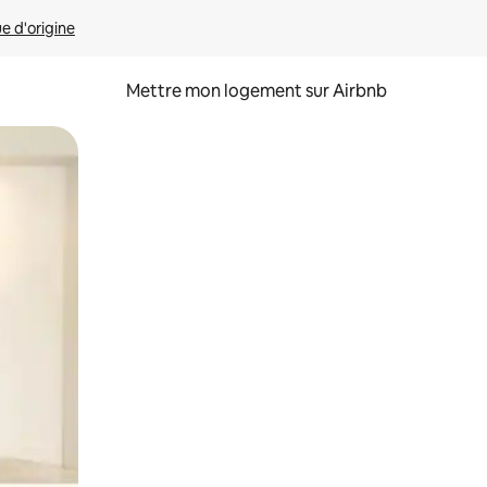
ue d'origine
Mettre mon logement sur Airbnb
sant glisser.