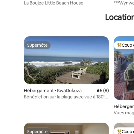
eMdloti
Ballito
La Boujee Little Beach House
***Wynwood Wa
moderne 
Location
Superhôte
Coup 
Superhôte
Coups de
Hébergement ⋅ KwaDukuza
Évaluation moyenn
5 (8)
Bénédiction sur la plage avec vue à 180°
sur la mer
Hébergem
Vues magi
Superhôte
Coup 