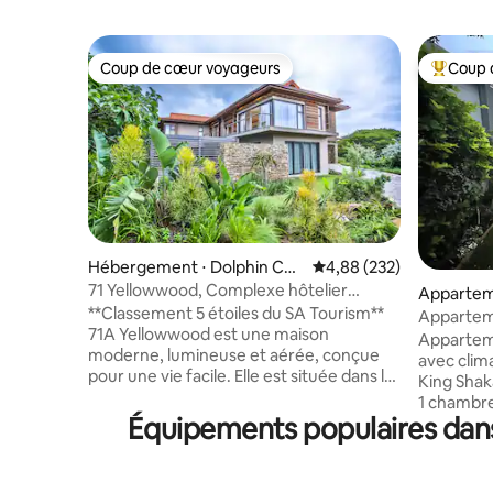
Coup de cœur voyageurs
Coup 
Coup de cœur voyageurs
Coups de
Hébergement ⋅ Dolphin Coa
Évaluation moyenne sur 
4,88 (232)
st
71 Yellowwood, Complexe hôtelier
Appartem
Zimbali Coastal
**Classement 5 étoiles du SA Tourism**
st
Appartem
71A Yellowwood est une maison
chambre à
Appartem
moderne, lumineuse et aérée, conçue
avec clima
pour une vie facile. Elle est située dans le
King Shak
complexe balnéaire primé de Zimbali, qui
1 chambre 
propose de nombreuses installations,
Équipements populaires dans 
à manger 
notamment un parcours de golf
vaisselle
Tom Weiskopf, 5 piscines dont une
complet, 
piscine pour enfants avec toboggans, un
cuisinière