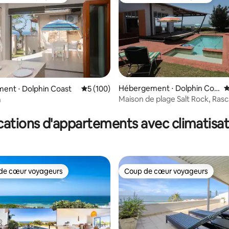
 cœur voyageurs les plus appréciés
Coup de cœur voyageurs
Hébergement ⋅ Dolphin Coa
É
ent ⋅ Dolphin Coast
Évaluation moyenne sur la base de 100 co
5 (100)
st
Maison de plage Salt Rock, Rasca
n
 la base de 40 commentaires : 4,93 sur 5
cations d'appartements avec climatisat
de cœur voyageurs
Coup de cœur voyageurs
 cœur voyageurs les plus appréciés
Coup de cœur voyageurs