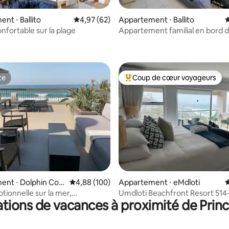
nt ⋅ Ballito
Évaluation moyenne sur la base de 62 commen
4,97 (62)
Appartement ⋅ Ballito
É
nfortable sur la plage
Appartement familial en bord d
 la base de 159 commentaires : 4,81 sur 5
Vue imprenable ⛱
te
Coup de cœur voyageurs
te
Coups de cœur voyageurs les p
la base de 104 commentaires : 4,96 sur 5
ent ⋅ Dolphin Coa
Évaluation moyenne sur la base de 100 commen
4,88 (100)
Appartement ⋅ eMdloti
É
tionnelle sur la mer,
Umdloti Beachfront Resort 514
tions de vacances à proximité de Princ
nt sur la plage
l'océan et les vagues