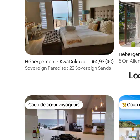
Superhôte
Coups de
Hébergem
5 On Alle
Hébergement ⋅ KwaDukuza
Évaluation moyenne sur
4,93 (40)
Sovereign Paradise : 22 Sovereign Sands
Lo
Coup de cœur voyageurs
Coup 
Coup de cœur voyageurs
Coups de