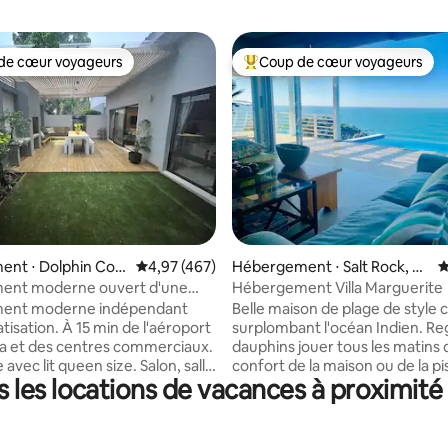
de cœur voyageurs
Coup de cœur voyageurs
 cœur voyageurs les plus appréciés
Coups de cœur voyageurs les p
la base de 232 commentaires : 4,88 sur 5
ent ⋅ Dolphin Coa
Évaluation moyenne sur la base de 467 comme
4,97 (467)
Hébergement ⋅ Salt Rock, D
É
olphin Coast
ent moderne ouvert d'une
Hébergement Villa Marguerite
 Salt Rock
ent moderne indépendant
Belle maison de plage de style c
tisation. À 15 min de l'aéroport
surplombant l'océan Indien. Re
a et des centres commerciaux.
dauphins jouer tous les matins 
avec lit queen size. Salon, salle
confort de la maison ou de la pi
les locations de vacances à proximité 
et cuisine ouverts. Lave-
faites une promenade de 5 min
, réfrigérateur/congélateur
le sentier de la plage privée qui
lave-linge, micro-ondes et
mène à une plage calme et isolé
. Le salon dispose de portes
avez envie de nager ou de vou