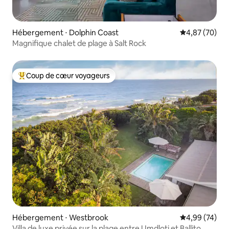
Hébergement ⋅ Dolphin Coast
Évaluation mo
4,87 (70)
Magnifique chalet de plage à Salt Rock
Coup de cœur voyageurs
Coups de cœur voyageurs les plus appréciés
Hébergement ⋅ Westbrook
Évaluation mo
4,99 (74)
Villa de luxe privée sur la plage entre Umdloti et Ballito