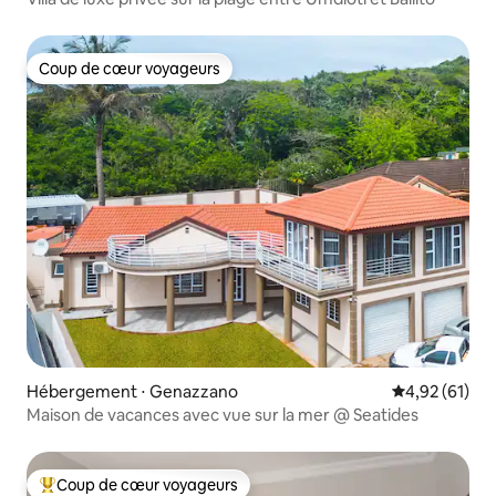
Coup de cœur voyageurs
Coup de cœur voyageurs
Hébergement ⋅ Genazzano
Évaluation mo
4,92 (61)
Maison de vacances avec vue sur la mer @ Seatides
Coup de cœur voyageurs
Coups de cœur voyageurs les plus appréciés