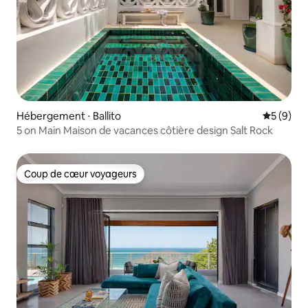
Hébergement ⋅ Ballito
Évaluatio
5 (9)
5 on Main Maison de vacances côtière design Salt Rock
Coup de cœur voyageurs
Coup de cœur voyageurs