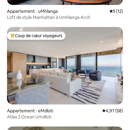
Appartement ⋅ uMhlanga
Évaluation
5 (12)
Loft de style Manhattan à Umhlanga Arch
Coup de cœur voyageurs
Coups de cœur voyageurs les plus appréciés
Appartement ⋅ eMdloti
Évaluation mo
4,97 (58)
Atlas 2 Ocean Umdloti