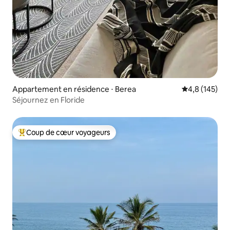
Appartement en résidence ⋅ Berea
Évaluation mo
4,8 (145)
Séjournez en Floride
Coup de cœur voyageurs
Coups de cœur voyageurs les plus appréciés