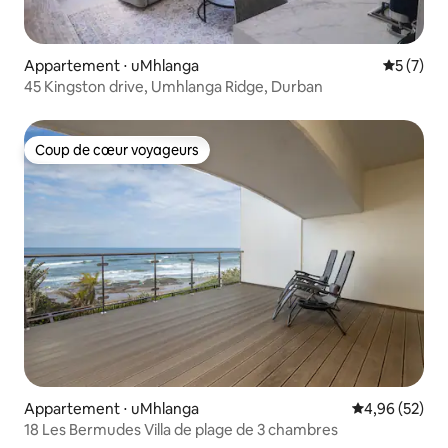
Appartement ⋅ uMhlanga
Évaluatio
5 (7)
45 Kingston drive, Umhlanga Ridge, Durban
Coup de cœur voyageurs
Coup de cœur voyageurs
Appartement ⋅ uMhlanga
Évaluation mo
4,96 (52)
18 Les Bermudes Villa de plage de 3 chambres