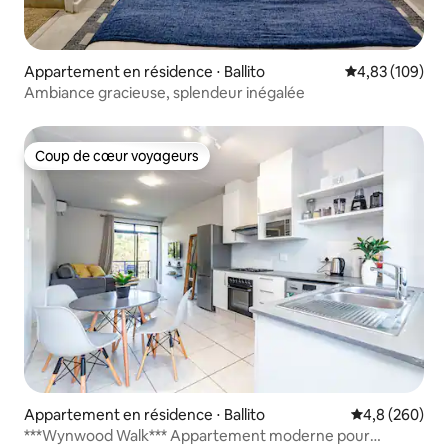
Appartement en résidence ⋅ Ballito
Évaluation moy
4,83 (109)
Ambiance gracieuse, splendeur inégalée
Coup de cœur voyageurs
Coup de cœur voyageurs
Appartement en résidence ⋅ Ballito
Évaluation mo
4,8 (260)
***Wynwood Walk*** Appartement moderne pour