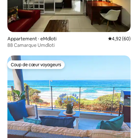
Appartement ⋅ eMdloti
Évaluation mo
4,92 (60)
88 Camarque Umdloti
Coup de cœur voyageurs
Coup de cœur voyageurs