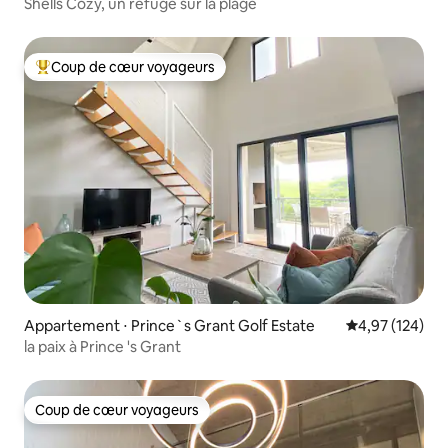
Shells Cozy, un refuge sur la plage
Coup de cœur voyageurs
Coups de cœur voyageurs les plus appréciés
Appartement ⋅ Prince`s Grant Golf Estate
Évaluation moy
4,97 (124)
la paix à Prince 's Grant
Coup de cœur voyageurs
Coup de cœur voyageurs