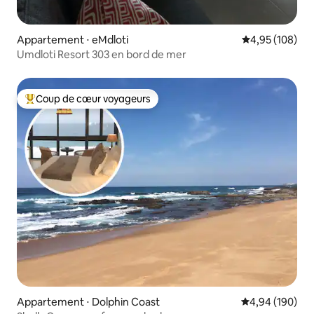
Appartement ⋅ eMdloti
Évaluation moy
4,95 (108)
Umdloti Resort 303 en bord de mer
Coup de cœur voyageurs
Coups de cœur voyageurs les plus appréciés
Appartement ⋅ Dolphin Coast
Évaluation moy
4,94 (190)