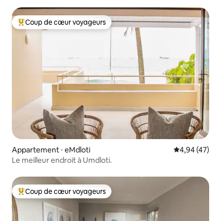
Coup de cœur voyageurs
Coups de cœur voyageurs les plus appréciés
Appartement ⋅ eMdloti
Évaluation mo
4,94 (47)
Le meilleur endroit à Umdloti.
Coup de cœur voyageurs
Coups de cœur voyageurs les plus appréciés