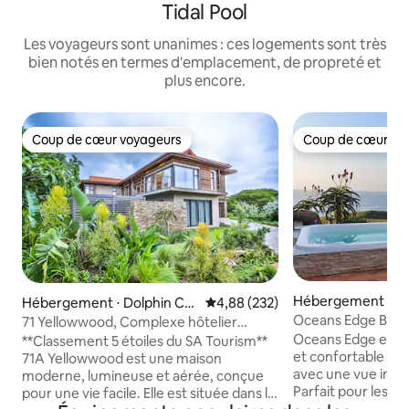
Tidal Pool
Les voyageurs sont unanimes : ces logements sont très
bien notés en termes d'emplacement, de propreté et
plus encore.
Coup de cœur voyageurs
Coup de cœur vo
Coup de cœur voyageurs
Coup de cœur vo
Hébergement ⋅ La
Hébergement ⋅ Dolphin Co
Évaluation moyenne sur la base 
4,88 (232)
ast
Oceans Edge Beac
71 Yellowwood, Complexe hôtelier
couchages - Alime
Zimbali Coastal
Oceans Edge est 
**Classement 5 étoiles du SA Tourism**
et confortable de 
71A Yellowwood est une maison
avec une vue impr
moderne, lumineuse et aérée, conçue
Parfait pour les fa
pour une vie facile. Elle est située dans le
autorisées. Reste