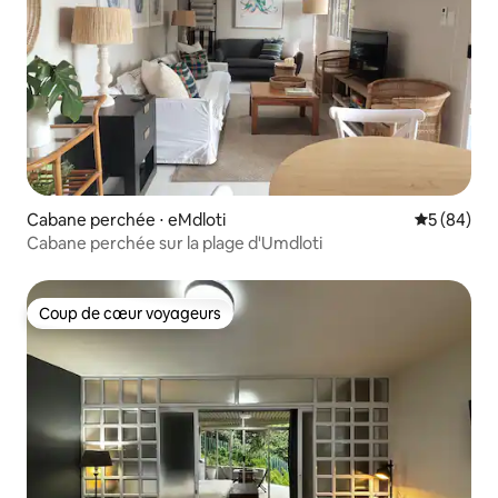
Cabane perchée ⋅ eMdloti
Évaluation
5 (84)
Cabane perchée sur la plage d'Umdloti
Coup de cœur voyageurs
Coup de cœur voyageurs