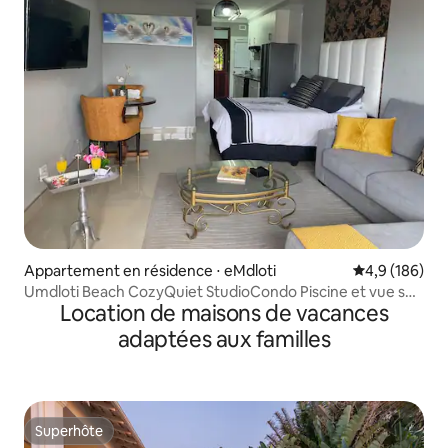
Appartement en résidence ⋅ eMdloti
Évaluation mo
4,9 (186)
Umdloti Beach CozyQuiet StudioCondo Piscine et vue sur
Location de maisons de vacances
la mer
adaptées aux familles
Superhôte
Superhôte