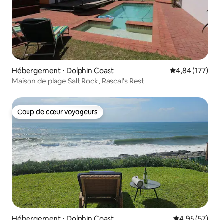
Hébergement ⋅ Dolphin Coast
Évaluation moy
4,84 (177)
Maison de plage Salt Rock, Rascal's Rest
Coup de cœur voyageurs
Coup de cœur voyageurs
Hébergement ⋅ Dolphin Coast
Évaluation mo
4,95 (57)