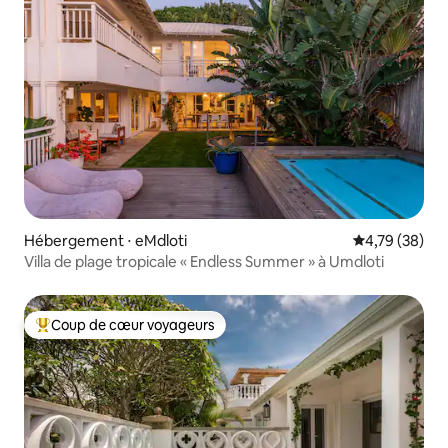
Hébergement ⋅ eMdloti
Évaluation mo
4,79 (38)
Villa de plage tropicale « Endless Summer » à Umdloti
Coup de cœur voyageurs
Coups de cœur voyageurs les plus appréciés