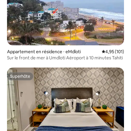
Appartement en résidence ⋅ eMdloti
Évaluation moy
4,95 (101)
Sur le front de mer à Umdloti Aéroport à 10 minutes Tahiti
Superhôte
Superhôte