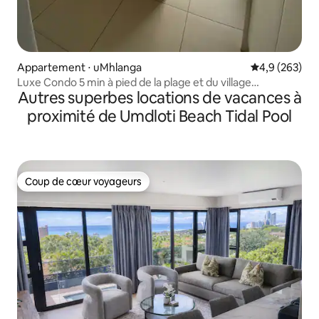
Appartement ⋅ uMhlanga
Évaluation mo
4,9 (263)
Luxe Condo 5 min à pied de la plage et du village
Autres superbes locations de vacances à
d'Umhlanga
proximité de Umdloti Beach Tidal Pool
Coup de cœur voyageurs
Coup de cœur voyageurs