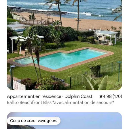
Appartement en résidence ⋅ Dolphin Coast
Évaluation moy
4,98 (170)
Ballito Beachfront Bliss *avec alimentation de secours*
Coup de cœur voyageurs
Coup de cœur voyageurs