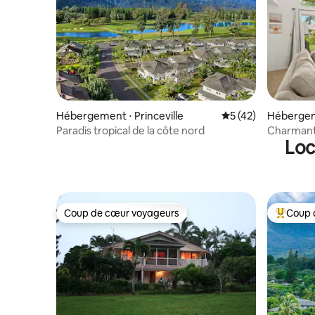
Hébergement ⋅ Princeville
Évaluation moyenne
5 (42)
Hébergeme
Paradis tropical de la côte nord
Charmante
Loc
climatisat
Coup de cœur voyageurs
Coup 
Coup de cœur voyageurs
Coups de