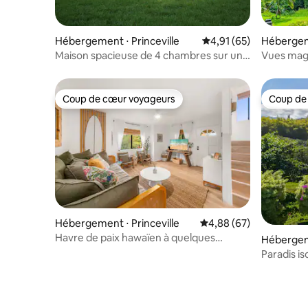
Hébergement ⋅ Princeville
Évaluation moyenne su
4,91 (65)
Hébergeme
Maison spacieuse de 4 chambres sur un
Vues magn
parcours de golf avec climatisation et
vue
Coup de cœur voyageurs
Coup de
Coup de cœur voyageurs
Coup de
Hébergement ⋅ Princeville
Évaluation moyenne sur
4,88 (67)
Havre de paix hawaïen à quelques
Hébergeme
minutes de la ville de Hanalei !
Paradis is
de soleil 