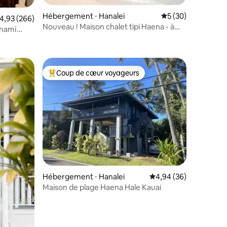
Hébergement ⋅ Hanalei
Évaluation moyenne
5 (30)
valuation moyenne sur la base de 266 commentaires : 4,93 sur 5
4,93 (266)
Nouveau ! Maison chalet tipi Haena - à
unami
mmentaires : 5 sur 5
côté de Tunnels Beach
Coup de cœur voyageurs
lus appréciés
Coups de cœur voyageurs les plus appréciés
mmentaires : 5 sur 5
Hébergement ⋅ Hanalei
Évaluation moyenne su
4,94 (36)
Maison de plage Haena Hale Kauai