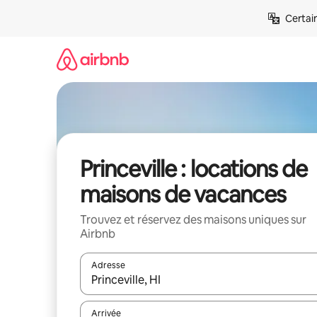
Aller
Certai
directement
au
contenu
Princeville : locations de
maisons de vacances
Trouvez et réservez des maisons uniques sur
Airbnb
Adresse
Lorsque les résultats s'affichent, utilisez les flèc
Arrivée