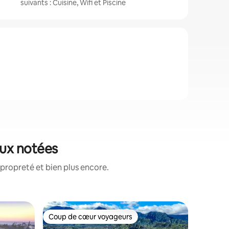
suivants : Cuisine, Wifi et Piscine
eux notées
propreté et bien plus encore.
Hébergem
Coup de cœur voyageurs
Coup de
Coup de cœur voyageurs
Coup de
Maison av