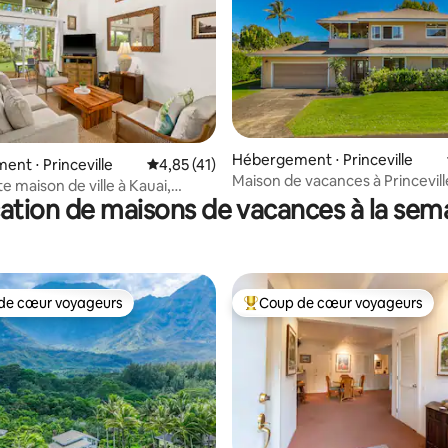
Hébergement ⋅ Princeville
 sur la base de 42 commentaires : 5 sur 5
nt ⋅ Princeville
Évaluation moyenne sur la base de 41 comme
4,85 (41)
Maison de vacances à Princevil
 maison de ville à Kauai,
vue sur la montagne
ation de maisons de vacances à la sem
ion incluse
de cœur voyageurs
Coup de cœur voyageurs
 cœur voyageurs les plus appréciés
Coups de cœur voyageurs les p