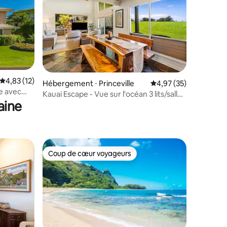
Évaluation moyenne sur la base de 12 commentaires : 4,83 sur 5
4,83 (12)
ntaires : 4,85 sur 5
Hébergement ⋅ Princeville
Évaluation moyenne su
4,97 (35)
le avec
Kauai Escape - Vue sur l'océan 3 lits/salle
aine
de bain, climatisation.
Coup de cœur voyageurs
lus appréciés
Coup de cœur voyageurs