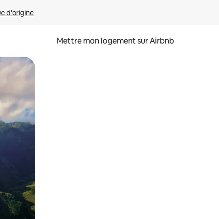
ue d'origine
Mettre mon logement sur Airbnb
sant glisser.