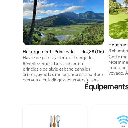
Hébergeme
3 chambr
Hébergement ⋅ Princeville
Évaluation moyenne sur
4,88 (116)
pied des 
Cette mai
Havre de paix spacieux et tranquille |
climatisat
récemment
Emplacement privilégié - Vues
Réveillez-vous dans la chambre
pour une 
principale de style cabane dans les
voyage. À
arbres, avec la cime des arbres à hauteur
de Princev
des yeux, puis dirigez-vous vers le lanai
de Princev
Équipements p
tamisé où les plafonds voûtés s'ouvrent
d'accès q
sur les matins luxuriants de Kauai. Un
vacances.
logement spacieux et lumineux, conçu
matériel 
pour les réunions. Points forts : À
boogie bo
quelques pas de Foodland, du marché
même une
nocturne et des cafés À 15 min de la
donc tout
jetée d'Hanalei et du phare de Kilauea
faire vos 
Les plages d'Anini, de Hideaways et
Princevill