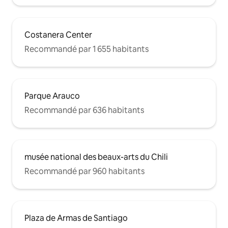
résidentiel pour se promener... Cerro
San Cristobal, à quelques pas de
l'appartement... se promener dans le
funiculaire de San Cristobal est un
Costanera Center
délice...
Recommandé par 1 655 habitants
Parque Arauco
Recommandé par 636 habitants
musée national des beaux-arts du Chili
Recommandé par 960 habitants
Plaza de Armas de Santiago