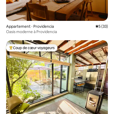
Appartement ⋅ Providencia
Évaluation
5 (33)
Oasis moderne à Providencia
Coup de cœur voyageurs
Coups de cœur voyageurs les plus appréciés