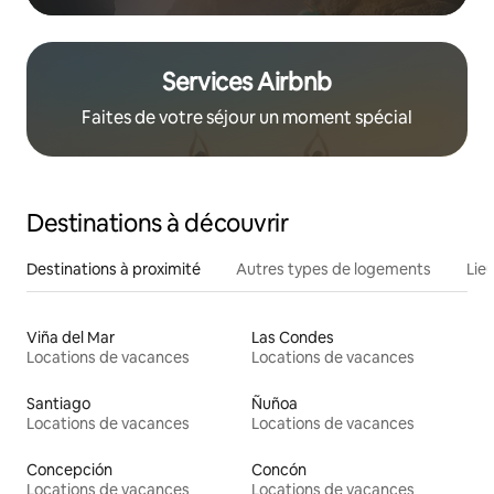
Services Airbnb
Faites de votre séjour un moment spécial
Destinations à découvrir
Destinations à proximité
Autres types de logements
Lie
Viña del Mar
Las Condes
Locations de vacances
Locations de vacances
Santiago
Ñuñoa
Locations de vacances
Locations de vacances
Concepción
Concón
Locations de vacances
Locations de vacances