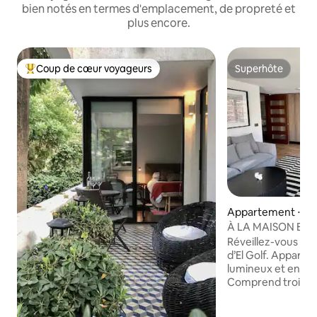
bien notés en termes d'emplacement, de propreté et
plus encore.
Coup de cœur voyageurs
Superhôte
Coups de cœur voyageurs les plus appréciés
Superhôte
Appartement ⋅ La
À LA MAISON El G
3 chambres
Réveillez-vous dans
d’El Golf. Appart
lumineux et entiè
Comprend trois 
principale avec sal
un espace de vie e