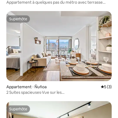
Appartement à quelques pas du métro avec terrasse
privée
Superhôte
Superhôte
Appartement ⋅ Ñuñoa
Évaluatio
5 (3)
2 Suites spacieuses·Vue sur les
Andes·Parking·Métro·B.Italia
Superhôte
Superhôte