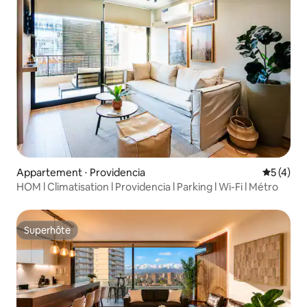
Appartement ⋅ Providencia
Évaluatio
5 (4)
HOM l Climatisation l Providencia l Parking l Wi-Fi l Métro
Superhôte
Superhôte