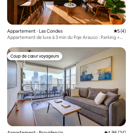
Appartement ⋅ Las Condes
Évaluatio
5 (4)
Appartement de luxe à 3 min du Pqe Arauco : Parking +
Piscine + Gym
Coup de cœur voyageurs
Coup de cœur voyageurs
Appartement ⋅ Providencia
Évaluation mo
4,96 (24)