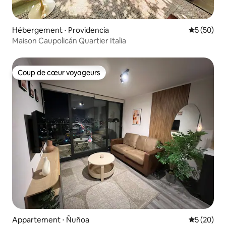
Hébergement ⋅ Providencia
Évaluation
5 (50)
Maison Caupolicán Quartier Italia
Coup de cœur voyageurs
Coup de cœur voyageurs
Appartement ⋅ Ñuñoa
Évaluation
5 (20)