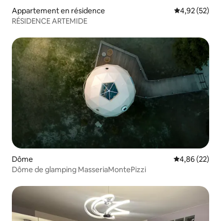
Appartement en résidence
Évaluation mo
4,92 (52)
RÉSIDENCE ARTEMIDE
Dôme
Évaluation mo
4,86 (22)
Dôme de glamping MasseriaMontePizzi