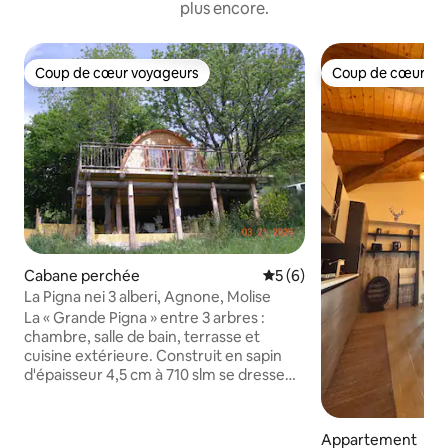
plus encore.
Coup de cœur voyageurs
Coup de cœur vo
Coup de cœur voyageurs
Coup de cœur vo
Cabane perchée
Évaluation moyenne sur la 
5 (6)
La Pigna nei 3 alberi, Agnone, Molise
La « Grande Pigna » entre 3 arbres :
chambre, salle de bain, terrasse et
cuisine extérieure. Construit en sapin
d'épaisseur 4,5 cm à 710 slm se dresse
sur une plate-forme en bois à 3 mètres
de haut entre un chêne, Sorbe et Noix et
on y accède au niveau étage sur le côté
Appartement