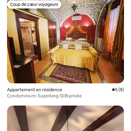
Coup de cœur voyageurs
Coup de cœur voyageurs
Appartement en résidence
Évaluatio
5 (9)
Condominium-Superking-SDB privée