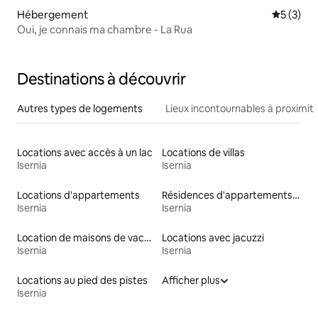
Hébergement
Évaluatio
5 (3)
Oui, je connais ma chambre - La Rua
Destinations à découvrir
Autres types de logements
Lieux incontournables à proximit
Locations avec accès à un lac
Locations de villas
Isernia
Isernia
Locations d'appartements
Résidences d'appartements en location
Isernia
Isernia
Location de maisons de vacances
Locations avec jacuzzi
Isernia
Isernia
Locations au pied des pistes
Afficher plus
Isernia