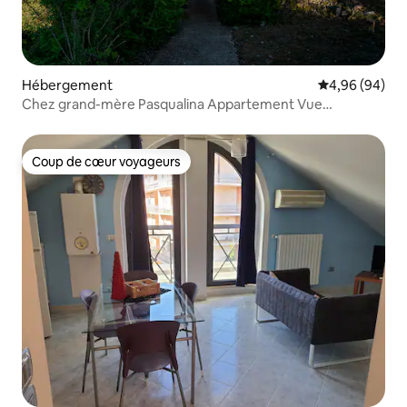
Hébergement
Évaluation mo
4,96 (94)
Chez grand-mère Pasqualina Appartement Vue
Montagne
Coup de cœur voyageurs
Coup de cœur voyageurs