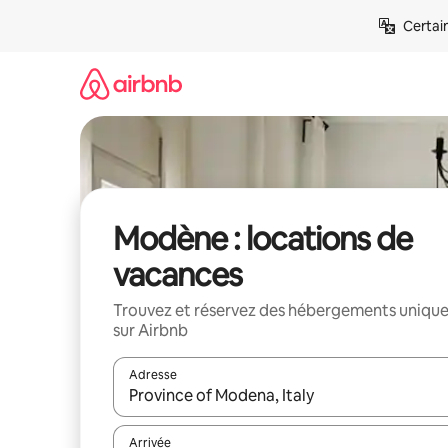
Aller
Certai
directement
au
contenu
Modène : locations de
vacances
Trouvez et réservez des hébergements uniqu
sur Airbnb
Adresse
Lorsque les résultats s'affichent, utilisez les flèc
Arrivée