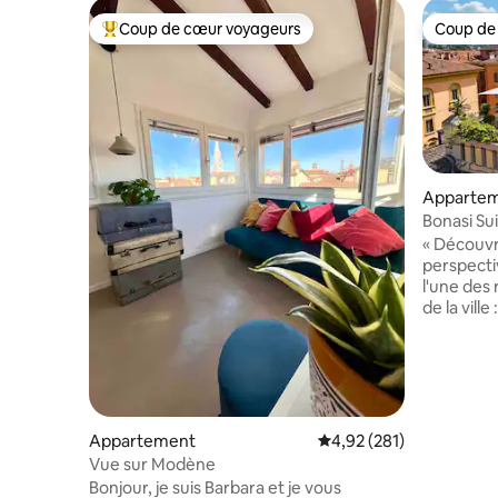
Coup de cœur voyageurs
Coup de
Coups de cœur voyageurs les plus appréciés
Coup de
Apparte
Bonasi Su
dans le C
« Découv
perspecti
l'une des 
de la vill
niveaux si
emplaceme
pied du m
ferroviair
Conçu pou
séjour su
Appartement
Évaluation moyenne sur
4,92 (281)
d'une ter
Vue sur Modène
spectacul
Bonjour, je suis Barbara et je vous
extérieur