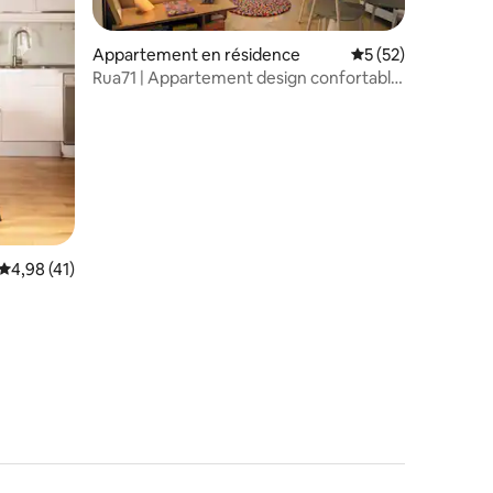
Appartement en résidence
Évaluation moyenne
5 (52)
Rua71 | Appartement design confortable
- Centro Storico
Évaluation moyenne sur la base de 41 commentaires : 4,98 sur 5
4,98 (41)
taires : 4,94 sur 5