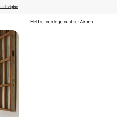
ue d'origine
Mettre mon logement sur Airbnb
sant glisser.