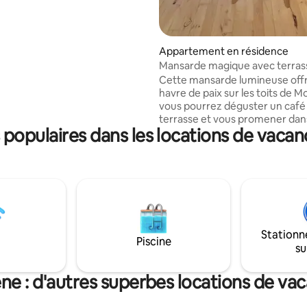
lon conçu pour des apéritifs
es au coucher du soleil. »
Appartement en résidence
Mansarde magique avec terrass
toits de Modène
Cette mansarde lumineuse off
havre de paix sur les toits de M
vous pourrez déguster un café 
terrasse et vous promener dans
populaires dans les locations de vaca
historiques à quelques pas de l
L’appartement, récemment ré
offre un cadre intime et chale
vous garantir un confort maxim
Composé de deux pièces plus u
de bain et une terrasse, idéal 
personnes, mais également ad
familles de 4 personnes. Situé au
Stationn
3e étage et demi. SANS ASCEN
Piscine
su
Taxe de séjour 3 € par personne
nuit à régler à l’arrivée
e : d'autres superbes locations de va