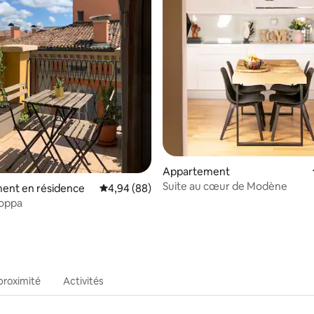
e sur la base de 7 commentaires : 5 sur 5
Appartement
Suite au cœur de Modène
ent en résidence
Évaluation moyenne sur la base de 88 commen
4,94 (88)
oppa
proximité
Activités