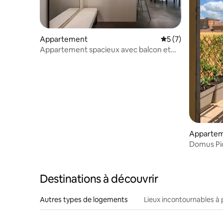
Appartement
Évaluation moyenn
5 (7)
Appartement spacieux avec balcon et
ascenseur
Appartem
Domus Pi
Destinations à découvrir
Autres types de logements
Lieux incontournables à 