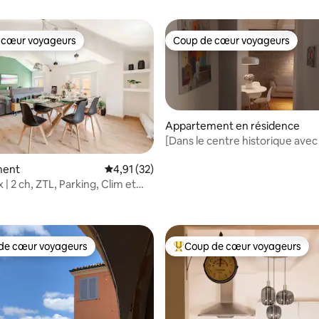
 cœur voyageurs
Coup de cœur voyageurs
 cœur voyageurs
Coup de cœur voyageurs
Appartement en résidence
[Dans le centre historique avec
Dimora Farini
ment
Évaluation moyenne sur la base de 32 comme
4,91 (32)
| 2 ch, ZTL, Parking, Clim et
 la base de 76 commentaires : 4,93 sur 5
de cœur voyageurs
Coup de cœur voyageurs
 cœur voyageurs les plus appréciés
Coups de cœur voyageurs les p