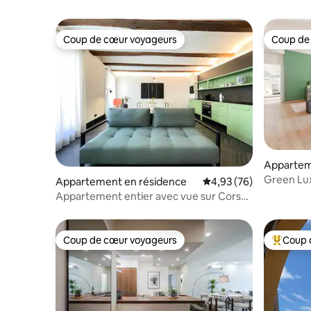
Coup de cœur voyageurs
Coup de
Coup de cœur voyageurs
Coup de
Apparte
Green Lux 
Appartement en résidence
Évaluation moyenne sur
4,93 (76)
WiFi
Appartement entier avec vue sur Corso
Duomo
Coup de cœur voyageurs
Coup 
Coup de cœur voyageurs
Coups de