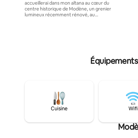
accueillerai dans mon altana au cœur du
espace sa
centre historique de Modène, un grenier
inoubliabl
lumineux récemment rénové, au
quatrième étage (avec ascenseur) avec
une vue panoramique sur les toits et la
merveilleuse Ghirlandina, à proximité des
places et des monuments de l’UNESCO,
des tavernes et des restaurants les plus
renommés (Osteria Francescana). En
descendant, vous trouverez les rues
Équipements 
commerçantes, les épiceries, les
tavernes, en vivant pleinement la
modénité. Rénové finement avec tout le
confort. Au plaisir de vous accueillir
Cuisine
Wifi
Modèn