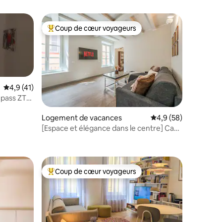
Coup de cœur voyageurs
Coups de cœur voyageurs les plus appréciés
Évaluation moyenne sur la base de 41 commentaires : 4,9 sur 5
4,9 (41)
 pass ZTL]
ntaires : 4,91 sur 5
Logement de vacances
Évaluation moyenne s
4,9 (58)
[Espace et élégance dans le centre] Casa
della Musica
Coup de cœur voyageurs
lus appréciés
Coups de cœur voyageurs les plus appréciés