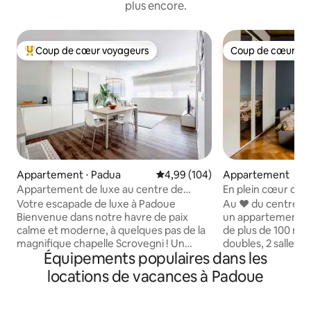
plus encore.
Coup de cœur voyageurs
Coup de cœur vo
Coups de cœur voyageurs les plus appréciés
Coup de cœur vo
Appartement ⋅ Padua
Évaluation moyenne sur la base 
4,99 (104)
Appartement
Appartement de luxe au centre de
En plein cœur de 
Padoue | Près de la chapelle Scrovegni
gratuit
Votre escapade de luxe à Padoue
Au ❤️ du centre h
Bienvenue dans notre havre de paix
un appartement c
calme et moderne, à quelques pas de la
de plus de 100 m²
magnifique chapelle Scrovegni ! Un
doubles, 2 salles d
Équipements populaires dans les
second chez-soi parfait pour les couples
entièrement équip
et les familles. Détendez-vous :
télévision, ainsi q
locations de vacances à Padoue
télévision connectée, Wi-Fi rapide et
sur le toit. Wi-Fi r
lave-linge/sèche-linge pratique.
dans chaque pièce,
Dégustez et cuisinez : cuisine
linge et lave-vais