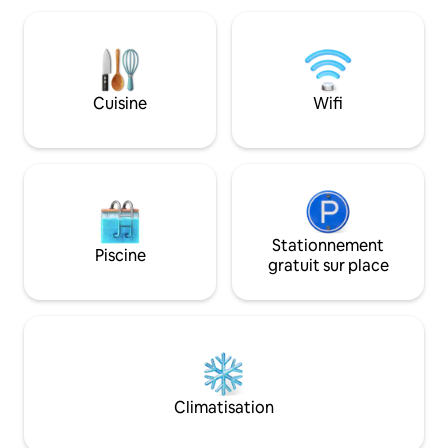
entièrement équipée avec une machine
quelques pas de la
Nespresso et un lave-vaisselle. Vie
en plein centre. 2
facile : un supermarché fantastique se
ascenseur, parking
trouve juste en bas ! Explorez :
départ idéal pour
l'emplacement central accessible à pied
pied, au milieu de l’
Cuisine
Wifi
et le parking payant sur place facilitent
d’une atmosphère
grandement la visite de Venise ou de
découvrir Venise
Vérone.
Stationnement
Piscine
gratuit sur place
Climatisation