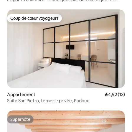
King Size
Coup de cœur voyageurs
Coup de cœur voyageurs
Appartement
Évaluation mo
4,92 (13)
Suite San Pietro, terrasse privée, Padoue
Superhôte
Superhôte