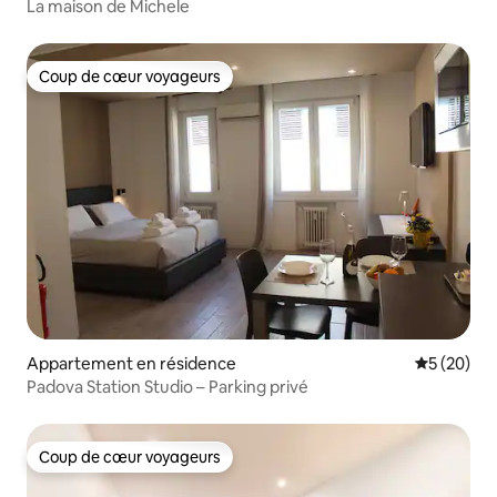
La maison de Michele
Coup de cœur voyageurs
Coup de cœur voyageurs
Appartement en résidence
Évaluation
5 (20)
Padova Station Studio – Parking privé
Coup de cœur voyageurs
Coup de cœur voyageurs