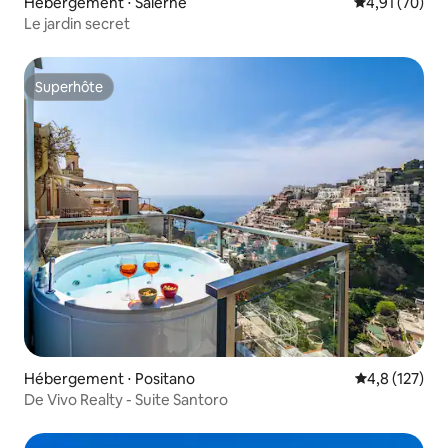
Hébergement ⋅ Salerne
Évaluation mo
4,91 (70)
Le jardin secret
Superhôte
Superhôte
Hébergement ⋅ Positano
Évaluation mo
4,8 (127)
De Vivo Realty - Suite Santoro