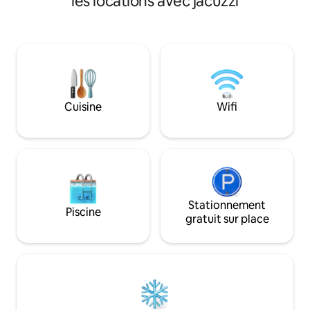
les locations avec jacuzzi
moderne pouvant ac
de paix, d'espace et de lumière, pour des
personnes avec 3
moments agréables dans le jardin ou
confortables et é
dans la piscine extérieure. Cette maison
salles de bain et 
de deux étages dispose de 2 chambres
spacieux. Toutes 
doubles. Il y a un salon très spacieux
équipées de climat
avec un canapé et une cheminée. La
télévision connec
cuisine est entièrement équipée et
insonorisées. La sa
communique avec le jardin et la piscine
Cuisine
Wifi
avec jacuzzi et de
par des volets en verre. La salle de bain à
l'étage dispose d'une douche à
l'italienne. À l'extérieur, un joli patio avec
barbecue et vue sur les collines
vallonnées de Campanie. En outre, une
table et des chaises pour dîner à
l'extérieur, et des chaises longues et des
transats pour se détendre au soleil.
Stationnement
Piscine
gratuit sur place