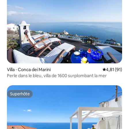
Villa ⋅ Conca dei Marini
Évaluation mo
4,81 (91)
Perle dans le bleu, villa de 1600 surplombant la mer
Superhôte
Superhôte