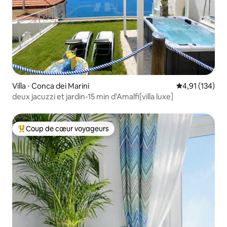
Villa ⋅ Conca dei Marini
Évaluation moy
4,91 (134)
deux jacuzzi et jardin-15 min d'Amalfi[villa luxe]
Coup de cœur voyageurs
Coups de cœur voyageurs les plus appréciés