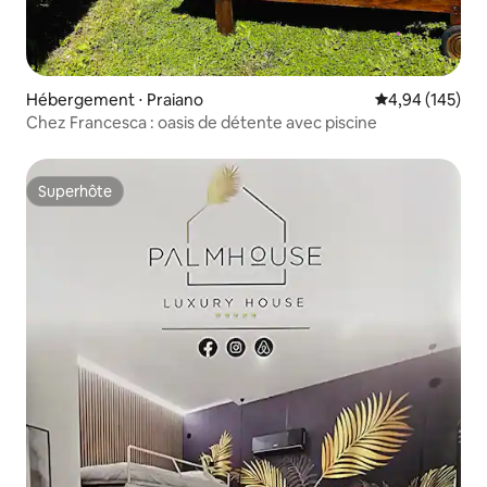
Hébergement ⋅ Praiano
Évaluation moy
4,94 (145)
Chez Francesca : oasis de détente avec piscine
Superhôte
Superhôte