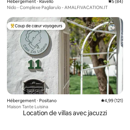
Hébergement ⋅ Ravello
Évaluation
5 (84)
Nido - Complexe Pagliarulo - AMALFIVACATION.IT
Coup de cœur voyageurs
Coups de cœur voyageurs les plus appréciés
Hébergement ⋅ Positano
Évaluation moy
4,99 (121)
Maison Tante Luisina
Location de villas avec jacuzzi