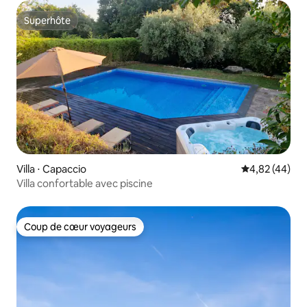
Superhôte
Superhôte
Villa ⋅ Capaccio
Évaluation mo
4,82 (44)
Villa confortable avec piscine
Coup de cœur voyageurs
Coup de cœur voyageurs