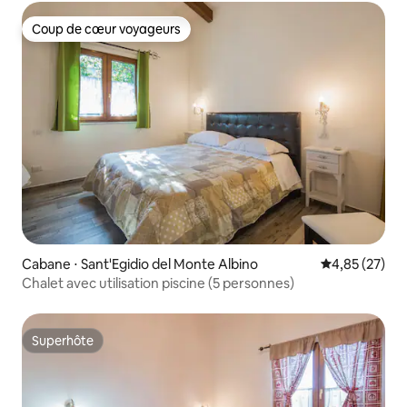
Coup de cœur voyageurs
Coup de cœur voyageurs
Cabane ⋅ Sant'Egidio del Monte Albino
Évaluation mo
4,85 (27)
Chalet avec utilisation piscine (5 personnes)
Superhôte
Superhôte