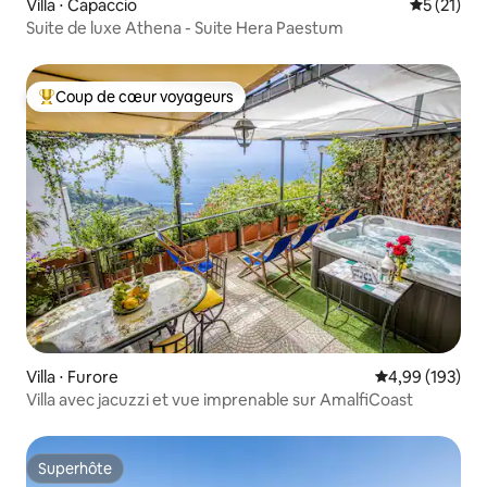
Villa ⋅ Capaccio
Évaluation
5 (21)
Suite de luxe Athena - Suite Hera Paestum
Coup de cœur voyageurs
Coups de cœur voyageurs les plus appréciés
Villa ⋅ Furore
Évaluation moy
4,99 (193)
Villa avec jacuzzi et vue imprenable sur AmalfiCoast
Superhôte
Superhôte