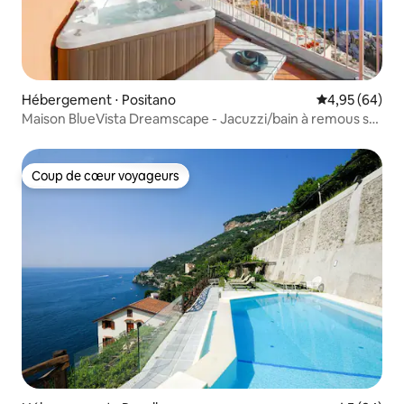
Hébergement ⋅ Positano
Évaluation mo
4,95 (64)
Maison BlueVista Dreamscape - Jacuzzi/bain à remous sur
la terrasse
Coup de cœur voyageurs
Coup de cœur voyageurs