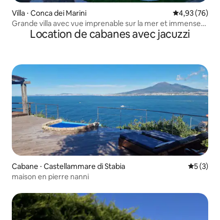
Villa ⋅ Conca dei Marini
Évaluation mo
4,93 (76)
Grande villa avec vue imprenable sur la mer et immense
Location de cabanes avec jacuzzi
jardin
Cabane ⋅ Castellammare di Stabia
Évaluatio
5 (3)
maison en pierre nanni