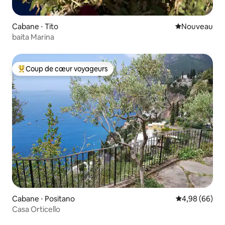
Cabane ⋅ Tito
Nouvel hébe
Nouveau
baita Marina
Coup de cœur voyageurs
Coups de cœur voyageurs les plus appréciés
Cabane ⋅ Positano
Évaluation mo
4,98 (66)
Casa Orticello