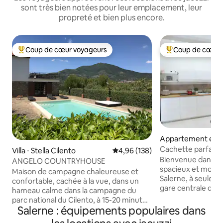
sont très bien notées pour leur emplacement, leur
propreté et bien plus encore.
Coup de cœur voyageurs
Coup de cœur 
Coups de cœur voyageurs les plus appréciés
Coups de cœur vo
Appartement en r
⋅ Salerne
Cachette parfaite 
Villa ⋅ Stella Cilento
Évaluation moyenne sur la base 
4,96 (138)
amalfitaine
Bienvenue dans n
ANGELO COUNTRYHOUSE
spacieux et moder
Maison de campagne chaleureuse et
Salerne, à seuleme
confortable, cachée à la vue, dans un
gare centrale de S
hameau calme dans la campagne du
ferry pour rejoindr
parc national du Cilento, à 15-20 minutes
et à distance de m
Salerne : équipements populaires dans
en voiture des belles plages de la mer
historique. Appar
Tyrrhénienne (pavillon bleu). Une oasis