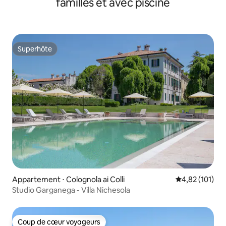
familles et avec piscine
Superhôte
Superhôte
Appartement ⋅ Colognola ai Colli
Évaluation moy
4,82 (101)
Studio Garganega - Villa Nichesola
Coup de cœur voyageurs