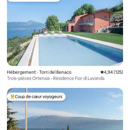
Coup de cœur voyageurs
Hébergement ⋅ Torri del Benaco
Évaluation moy
4,94 (125)
Trois-pièces Ortensia - Résidence Fior di Lavanda
Coup de cœur voyageurs
Coups de cœur voyageurs les plus appréciés