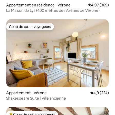
Appartement en résidence ⋅ Vérone
Évaluation moy
4,97 (369)
La Maison du Lys (400 mètres des Arènes de Vérone)
Coup de cœur voyageurs
Coup de cœur voyageurs
Appartement ⋅ Vérone
Évaluation mo
4,9 (224)
Shakespeare Suite | Ville ancienne
Coup de cœur voyageurs