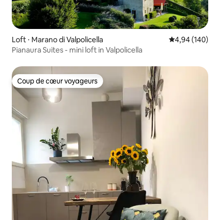
Loft ⋅ Marano di Valpolicella
Évaluation moy
4,94 (140)
Pianaura Suites - mini loft in Valpolicella
Coup de cœur voyageurs
Coup de cœur voyageurs