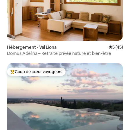
Hébergement ⋅ Val Liona
Évaluation
5 (45)
Domus Adelina – Retraite privée nature et bien-être
Coup de cœur voyageurs
Coups de cœur voyageurs les plus appréciés