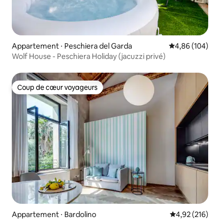
Appartement ⋅ Peschiera del Garda
Évaluation moy
4,86 (104)
Wolf House - Peschiera Holiday (jacuzzi privé)
Coup de cœur voyageurs
Coup de cœur voyageurs
Appartement ⋅ Bardolino
Évaluation moy
4,92 (216)