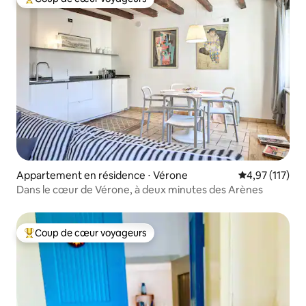
Coups de cœur voyageurs les plus appréciés
Appartement en résidence ⋅ Vérone
Évaluation moy
4,97 (117)
Dans le cœur de Vérone, à deux minutes des Arènes
Coup de cœur voyageurs
Coups de cœur voyageurs les plus appréciés