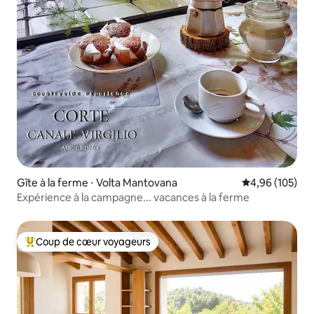
Gîte à la ferme ⋅ Volta Mantovana
Évaluation moy
4,96 (105)
Expérience à la campagne... vacances à la ferme
Coup de cœur voyageurs
Coups de cœur voyageurs les plus appréciés