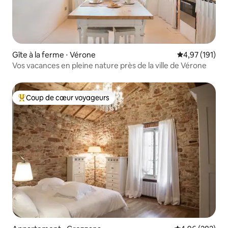
Gîte à la ferme ⋅ Vérone
Évaluation moy
4,97 (191)
Vos vacances en pleine nature près de la ville de Vérone
Coup de cœur voyageurs
Coups de cœur voyageurs les plus appréciés