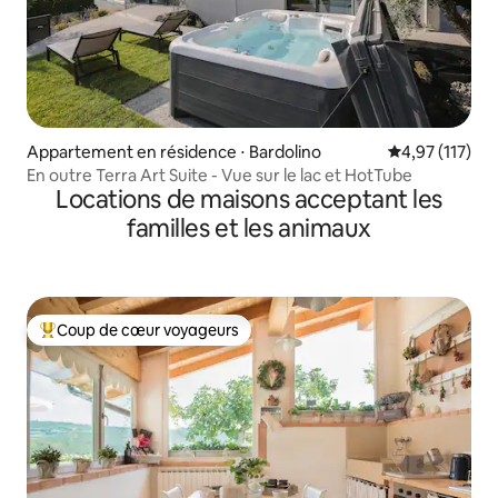
Appartement en résidence ⋅ Bardolino
Évaluation moy
4,97 (117)
En outre Terra Art Suite - Vue sur le lac et HotTube
Locations de maisons acceptant les
familles et les animaux
Coup de cœur voyageurs
Coups de cœur voyageurs les plus appréciés