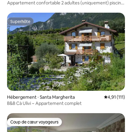
Appartement confortable 2 adultes (uniquement) piscine
parking Bardolino
Superhôte
Superhôte
Hébergement ⋅ Santa Margherita
Évaluation mo
4,91 (111)
B&B Cà Ulivi ~ Appartement complet
Coup de cœur voyageurs
Coup de cœur voyageurs