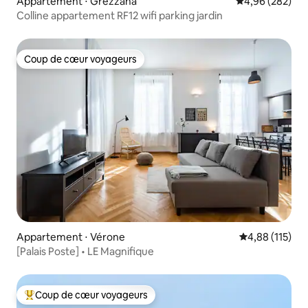
Appartement ⋅ Grezzana
Évaluation moy
4,96 (282)
Colline appartement RF12 wifi parking jardin
Coup de cœur voyageurs
Coup de cœur voyageurs
Appartement ⋅ Vérone
Évaluation moy
4,88 (115)
[Palais Poste] • LE Magnifique
Coup de cœur voyageurs
Coups de cœur voyageurs les plus appréciés