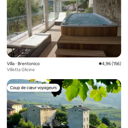
Villa ⋅ Brentonico
Évaluation moy
4,96 (156)
Villetta Glicine
Coup de cœur voyageurs
Coup de cœur voyageurs