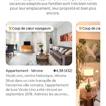
vacances adaptés aux familles sont très bien notés
pour leur emplacement, leur propreté et bien plus
encore.
Coup de cœur voyageurs
Coup de cœur 
Coups de cœur voyageurs les plus appréciés
Coups de cœur vo
Appartement ⋅ Vérone
Évaluation moyenne sur la base 
4,98 (432)
Vicolo uno, centre historique, Vérone
Situé dans un coin tranquille de
l'ancienne ville romaine, l'appartement
de luxe Vicolo Uno a été rénové en
septembre 2018. Admirez les œuvres
d'art chics et le design inspiré des
années 50 de Vicolo Uno qui respire le