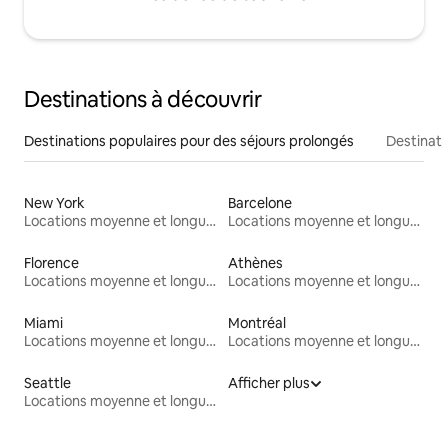
Destinations à découvrir
Destinations populaires pour des séjours prolongés
Destinati
New York
Barcelone
Locations moyenne et longue durée
Locations moyenne et longue durée
Florence
Athènes
Locations moyenne et longue durée
Locations moyenne et longue durée
Miami
Montréal
Locations moyenne et longue durée
Locations moyenne et longue durée
Seattle
Afficher plus
Locations moyenne et longue durée