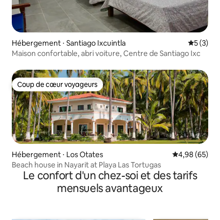
Hébergement ⋅ Santiago Ixcuintla
Évaluatio
5 (3)
Maison confortable, abri voiture, Centre de Santiago Ixc
Coup de cœur voyageurs
Coup de cœur voyageurs
Hébergement ⋅ Los Otates
Évaluation mo
4,98 (65)
Beach house in Nayarit at Playa Las Tortugas
Le confort d'un chez-soi et des tarifs
mensuels avantageux