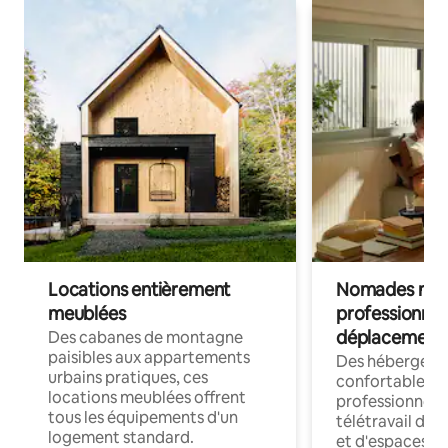
Locations entièrement
Nomades num
meublées
professionnel
déplacement
Des cabanes de montagne
paisibles aux appartements
Des hébergem
urbains pratiques, ces
confortables p
locations meublées offrent
professionnels
tous les équipements d'un
télétravail dis
logement standard.
et d'espaces de