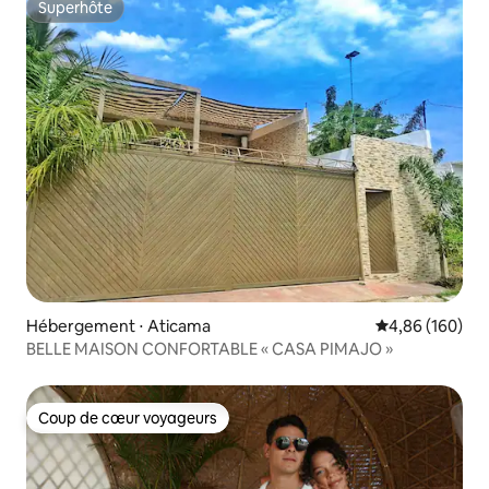
Superhôte
Superhôte
Hébergement ⋅ Aticama
Évaluation moy
4,86 (160)
BELLE MAISON CONFORTABLE « CASA PIMAJO »
Coup de cœur voyageurs
Coup de cœur voyageurs