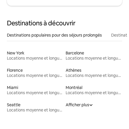
Destinations à découvrir
Destinations populaires pour des séjours prolongés
Destinati
New York
Barcelone
Locations moyenne et longue durée
Locations moyenne et longue durée
Florence
Athènes
Locations moyenne et longue durée
Locations moyenne et longue durée
Miami
Montréal
Locations moyenne et longue durée
Locations moyenne et longue durée
Seattle
Afficher plus
Locations moyenne et longue durée