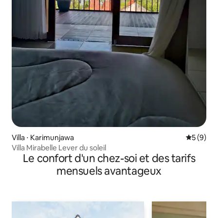
Villa ⋅ Karimunjawa
Évaluatio
5 (9)
Villa Mirabelle Lever du soleil
Le confort d'un chez-soi et des tarifs
mensuels avantageux