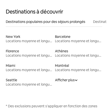
Destinations à découvrir
Destinations populaires pour des séjours prolongés
Destinati
New York
Barcelone
Locations moyenne et longue durée
Locations moyenne et longue durée
Florence
Athènes
Locations moyenne et longue durée
Locations moyenne et longue durée
Miami
Montréal
Locations moyenne et longue durée
Locations moyenne et longue durée
Seattle
Afficher plus
Locations moyenne et longue durée
* Des exclusions peuvent s'appliquer en fonction des zones