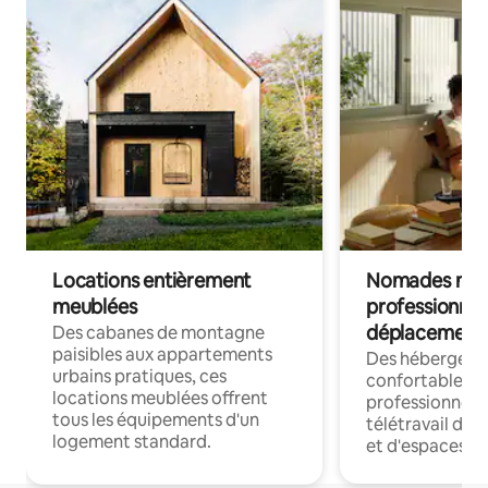
Locations entièrement
Nomades num
meublées
professionnel
déplacement
Des cabanes de montagne
paisibles aux appartements
Des hébergem
urbains pratiques, ces
confortables p
locations meublées offrent
professionnels
tous les équipements d'un
télétravail dis
logement standard.
et d'espaces de