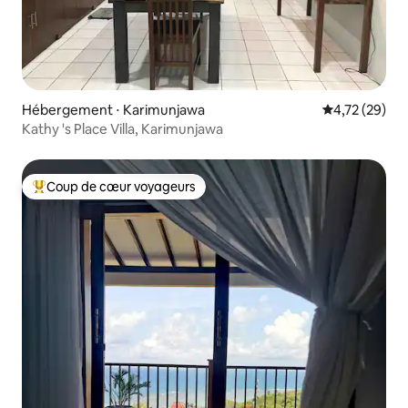
Hébergement ⋅ Karimunjawa
Évaluation mo
4,72 (29)
Kathy 's Place Villa, Karimunjawa
Coup de cœur voyageurs
Coups de cœur voyageurs les plus appréciés