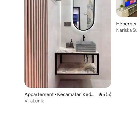
Hébergeme
ng Karan
Nariska 
Lantai-2 
Appartement ⋅ Kecamatan Kedat
Évaluation moyenn
5 (5)
on
VillaLunik