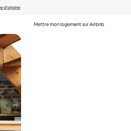
ue d'origine
Mettre mon logement sur Airbnb
sant glisser.