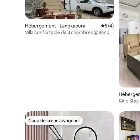
Hébergement ⋅ Langkapura
Évaluation moyenn
5 (4)
Villa confortable de 3 chambres @Bandar
Lampung
Hébergem
Kino Stay
minimalis
Coup de cœur voyageurs
Coup de cœur voyageurs