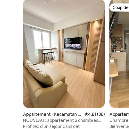
Coup de
Coup de
Appartement ⋅ Kecamatan B
Évaluation moyenne su
4,81 (36)
Appartem
umi Waras
NOUVEAU : appartement 2 chambres
Chambre 
avec vue sur l'océan à Lampung City Mall
sur l'océa
Profitez d'un séjour dans cet
Bienvenue