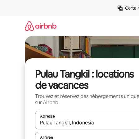
Aller
Certai
directement
au
contenu
Pulau Tangkil : locations
de vacances
Trouvez et réservez des hébergements uniqu
sur Airbnb
Adresse
Lorsque les résultats s'affichent, utilisez les flèc
Arrivée