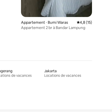
Appartement ⋅ Bumi Waras
Évaluation moyenne s
4,8 (15)
Appartement 2 br à Bandar Lampung
ngerang
Jakarta
ations de vacances
Locations de vacances