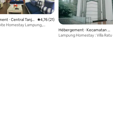
nt ⋅ Central Tanju
Évaluation moyenne sur la base de 21 comme
4,76 (21)
g
Suite Homestay Lampung,
dgn 3KT
Hébergement ⋅ Kecamatan Ta
njungkarang Timur
Lampung Homestay : Villa Ratu
e sur la base de 5 commentaires : 5 sur 5