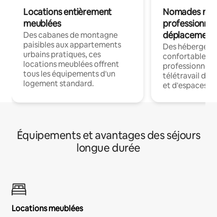
Locations entièrement
Nomades num
meublées
professionnel
déplacement
Des cabanes de montagne
paisibles aux appartements
Des hébergem
urbains pratiques, ces
confortables p
locations meublées offrent
professionnels
tous les équipements d'un
télétravail dis
logement standard.
et d'espaces de
Équipements et avantages des séjours
longue durée
Locations meublées