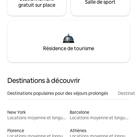
Salle de sport
gratuit sur place
Résidence de tourisme
Destinations à découvrir
Destinations populaires pour des séjours prolongés
Destinati
New York
Barcelone
Locations moyenne et longue durée
Locations moyenne et longue durée
Florence
Athènes
Locations moyenne et longue durée
Locations moyenne et longue durée