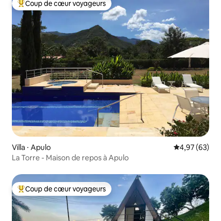
Coup de cœur voyageurs
Coups de cœur voyageurs les plus appréciés
Villa ⋅ Apulo
Évaluation mo
4,97 (63)
La Torre - Maison de repos à Apulo
Coup de cœur voyageurs
Coups de cœur voyageurs les plus appréciés