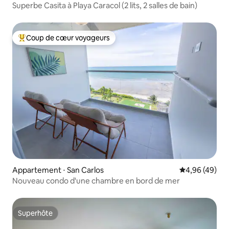
Superbe Casita à Playa Caracol (2 lits, 2 salles de bain)
Coup de cœur voyageurs
Coups de cœur voyageurs les plus appréciés
Appartement ⋅ San Carlos
Évaluation mo
4,96 (49)
Nouveau condo d'une chambre en bord de mer
Superhôte
Superhôte