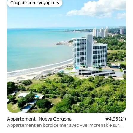
Coup de cœur voyageurs
Coup de cœur voyageurs
Appartement ⋅ Nueva Gorgona
Évaluation mo
4,95 (21)
Appartement en bord de mer avec vue imprenable sur
l'océan