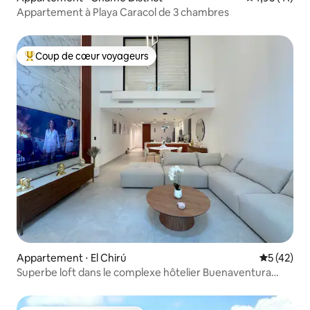
Appartement à Playa Caracol de 3 chambres
Coup de cœur voyageurs
Coups de cœur voyageurs les plus appréciés
Appartement ⋅ El Chirú
Évaluation
5 (42)
Superbe loft dans le complexe hôtelier Buenaventura
Golf&Beach