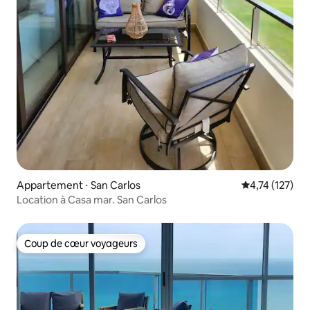
Appartement ⋅ San Carlos
Évaluation moy
4,74 (127)
Location à Casa mar. San Carlos
Coup de cœur voyageurs
Coup de cœur voyageurs