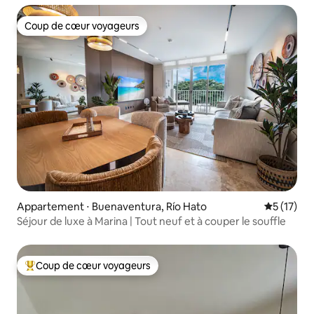
Coup de cœur voyageurs
Coup de cœur voyageurs
Appartement ⋅ Buenaventura, Río Hato
Évaluation
5 (17)
Séjour de luxe à Marina | Tout neuf et à couper le souffle
Coup de cœur voyageurs
Coups de cœur voyageurs les plus appréciés