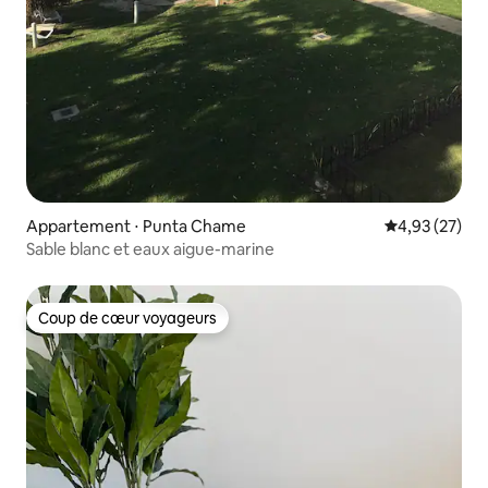
Appartement ⋅ Punta Chame
Évaluation mo
4,93 (27)
Sable blanc et eaux aigue-marine
Coup de cœur voyageurs
Coup de cœur voyageurs