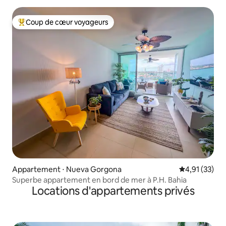
Coup de cœur voyageurs
Coups de cœur voyageurs les plus appréciés
Appartement ⋅ Nueva Gorgona
Évaluation mo
4,91 (33)
Superbe appartement en bord de mer à P.H. Bahia
Locations d'appartements privés