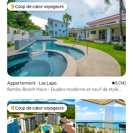
Coup de cœur voyageurs
Coups de cœur voyageurs les plus appréciés
Appartement ⋅ Las Lajas
Évaluation
5 (14)
Bambu Beach Haus – Duplex moderne et neuf de style
loft
Coup de cœur voyageurs
Coups de cœur voyageurs les plus appréciés