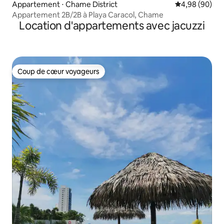
Appartement ⋅ Chame District
Évaluation mo
4,98 (90)
Appartement 2B/2B à Playa Caracol, Chame
Location d'appartements avec jacuzzi
Coup de cœur voyageurs
Coup de cœur voyageurs