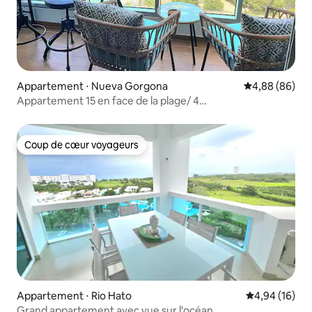
Appartement ⋅ Nueva Gorgona
Évaluation mo
4,88 (86)
Appartement 15 en face de la plage/ 4
piscines/AC/WIFI/PKG
Coup de cœur voyageurs
Coup de cœur voyageurs
Appartement ⋅ Rio Hato
Évaluation mo
4,94 (16)
Grand appartement avec vue sur l'océan