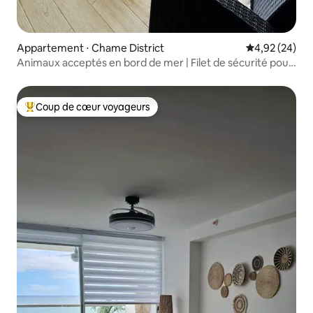
Appartement ⋅ Chame District
Évaluation mo
4,92 (24)
Animaux acceptés en bord de mer | Filet de sécurité pour
balcon
Coup de cœur voyageurs
Coups de cœur voyageurs les plus appréciés