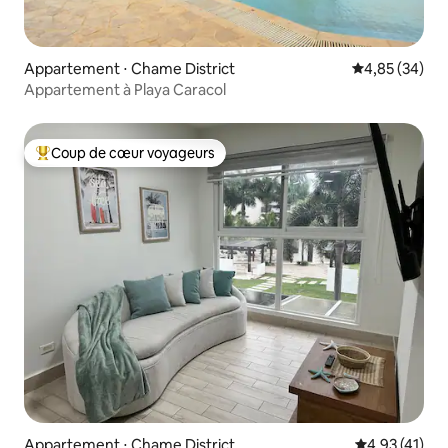
Appartement ⋅ Chame District
Évaluation mo
4,85 (34)
Appartement à Playa Caracol
Coup de cœur voyageurs
Coups de cœur voyageurs les plus appréciés
Appartement ⋅ Chame District
Évaluation mo
4,93 (41)