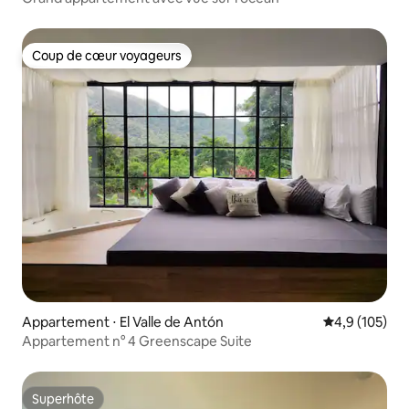
Coup de cœur voyageurs
Coup de cœur voyageurs
Appartement ⋅ El Valle de Antón
Évaluation mo
4,9 (105)
Appartement n° 4 Greenscape Suite
Superhôte
Superhôte