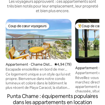
Les voyageurs approuvent : ces appartements sont
très bien notés pour leur emplacement, leur propreté
et bien plus encore.
Coup de cœur voyageurs
Coup de cœur 
Coup de cœur voyageurs
Coups de cœur vo
Appartement ⋅ Chame Distri
Évaluation moyenne sur la base
4,94 (79)
Appartement ⋅ Ch
ct
Escapade ensoleillée en bord de mer
Appartement en r
(6 h)
Ce logement unique a un style qui lui est
bord de mer | À qu
Réveillez-vous au 
propre. Bienvenue dans notre condo
marchez directeme
lumineux et coloré dans le bâtiment le
appartement en b
plus récent de Playa Caracol, la station
chaussée, situé da
balnéaire exclusive la plus chaude de
Punta Chame : équipements populaires
Playa Caracol, off
Panama Oeste. Bénéficiant de plages de
au premier rang à 
sable blanc qui s'étendent sur des
dans les appartements en location
terrasse devient v