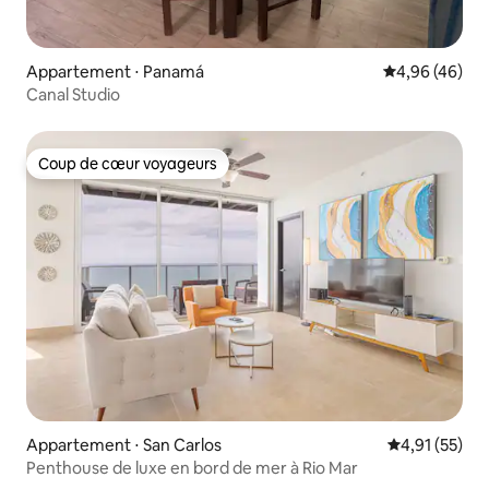
Appartement ⋅ Panamá
Évaluation mo
4,96 (46)
Canal Studio
Coup de cœur voyageurs
Coup de cœur voyageurs
Appartement ⋅ San Carlos
Évaluation mo
4,91 (55)
Penthouse de luxe en bord de mer à Rio Mar