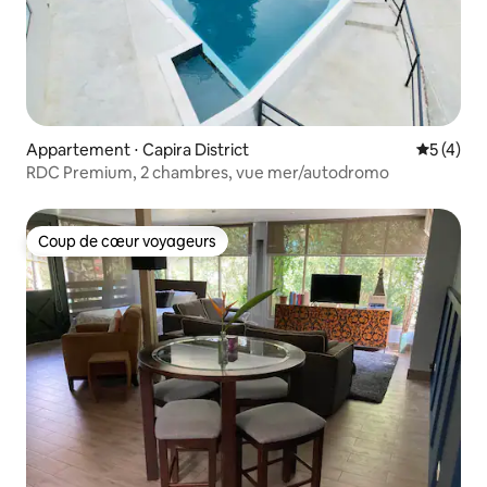
Appartement ⋅ Capira District
Évaluatio
5 (4)
RDC Premium, 2 chambres, vue mer/autodromo
Coup de cœur voyageurs
Coup de cœur voyageurs