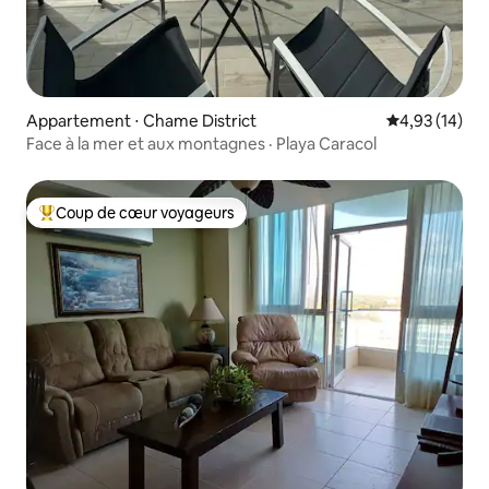
Appartement ⋅ Chame District
Évaluation mo
4,93 (14)
Face à la mer et aux montagnes · Playa Caracol
Coup de cœur voyageurs
Coups de cœur voyageurs les plus appréciés