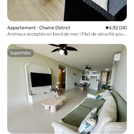
Appartement ⋅ Chame District
Évaluation mo
4,92 (24)
Animaux acceptés en bord de mer | Filet de sécurité pour
balcon
Superhôte
Superhôte