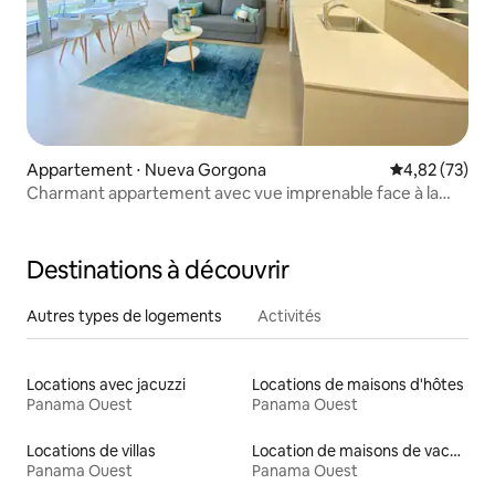
Appartement ⋅ Nueva Gorgona
Évaluation mo
4,82 (73)
Charmant appartement avec vue imprenable face à la
plage
Destinations à découvrir
Autres types de logements
Activités
Locations avec jacuzzi
Locations de maisons d'hôtes
Panama Ouest
Panama Ouest
Locations de villas
Location de maisons de vacances
Panama Ouest
Panama Ouest