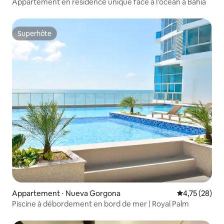
Appartement en résidence unique face à l'océan à Bahia
Superhôte
Superhôte
Appartement ⋅ Nueva Gorgona
Évaluation mo
4,75 (28)
Piscine à débordement en bord de mer | Royal Palm