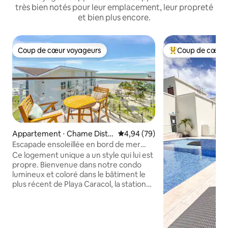
très bien notés pour leur emplacement, leur propreté
et bien plus encore.
Coup de cœur voyageurs
Coup de cœur 
Coup de cœur voyageurs
Coups de cœur vo
Appartement ⋅ Chame Distri
Évaluation moyenne sur la base
4,94 (79)
ct
Escapade ensoleillée en bord de mer
(6 h)
Ce logement unique a un style qui lui est
propre. Bienvenue dans notre condo
lumineux et coloré dans le bâtiment le
plus récent de Playa Caracol, la station
balnéaire exclusive la plus chaude de
Panama Oeste. Bénéficiant de plages de
sable blanc qui s'étendent sur des
kilomètres, de courts de paddle et de