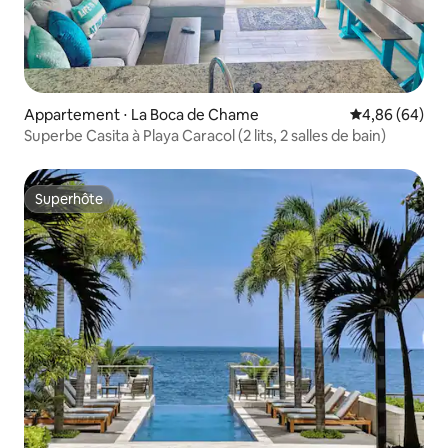
Appartement ⋅ La Boca de Chame
Évaluation mo
4,86 (64)
Superbe Casita à Playa Caracol (2 lits, 2 salles de bain)
Superhôte
Superhôte