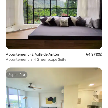
Appartement ⋅ El Valle de Antón
Évaluation mo
4,9 (105)
Appartement n° 4 Greenscape Suite
Superhôte
Superhôte