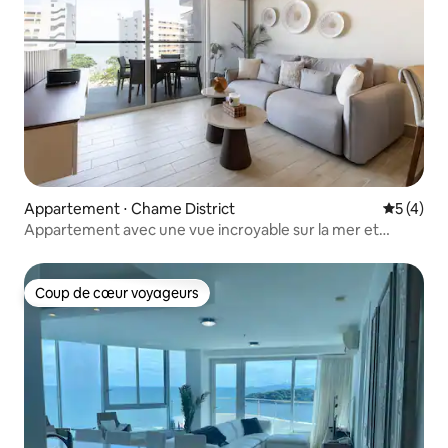
Appartement ⋅ Chame District
Évaluatio
5 (4)
Appartement avec une vue incroyable sur la mer et
piscine
Coup de cœur voyageurs
Coup de cœur voyageurs