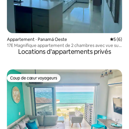
Appartement ⋅ Panamá Oeste
Évaluatio
5 (6)
17E Magnifique appartement de 2 chambres avec vue sur
Locations d'appartements privés
l'océan
Coup de cœur voyageurs
Coup de cœur voyageurs