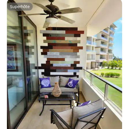
Superhôte
Superhôte