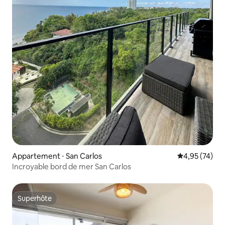
Appartement ⋅ San Carlos
Évaluation mo
4,95 (74)
Incroyable bord de mer San Carlos
Superhôte
Superhôte