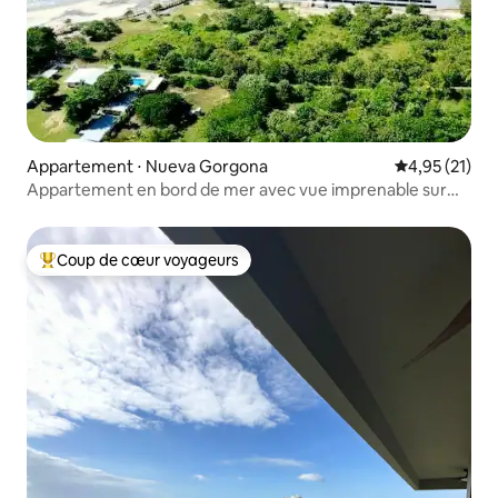
Appartement ⋅ Nueva Gorgona
Évaluation mo
4,95 (21)
Appartement en bord de mer avec vue imprenable sur
l'océan
Coup de cœur voyageurs
Coups de cœur voyageurs les plus appréciés