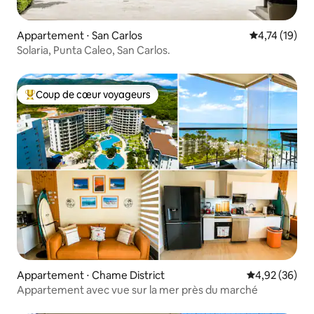
Appartement ⋅ San Carlos
Évaluation mo
4,74 (19)
Solaria, Punta Caleo, San Carlos.
Coup de cœur voyageurs
Coups de cœur voyageurs les plus appréciés
Appartement ⋅ Chame District
Évaluation mo
4,92 (36)
Appartement avec vue sur la mer près du marché