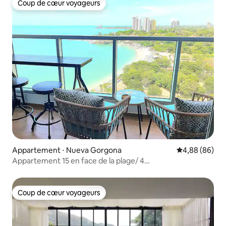
Coup de cœur voyageurs
Coup de cœur voyageurs
Appartement ⋅ Nueva Gorgona
Évaluation mo
4,88 (86)
Appartement 15 en face de la plage/ 4
piscines/AC/WIFI/PKG
Coup de cœur voyageurs
Coup de cœur voyageurs