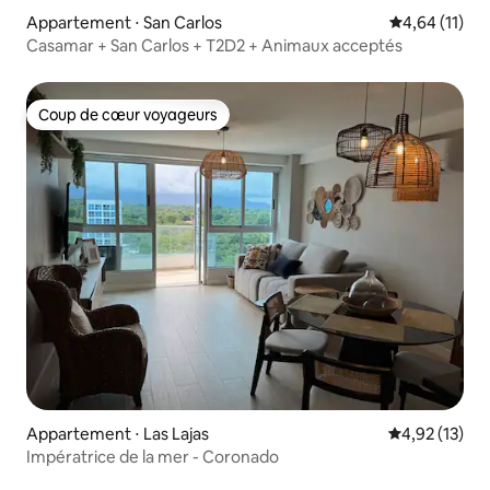
Appartement ⋅ San Carlos
Évaluation mo
4,64 (11)
Casamar + San Carlos + T2D2 + Animaux acceptés
Coup de cœur voyageurs
Coup de cœur voyageurs
Appartement ⋅ Las Lajas
Évaluation mo
4,92 (13)
Impératrice de la mer - Coronado