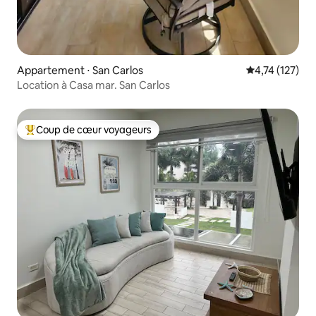
Appartement ⋅ San Carlos
Évaluation moy
4,74 (127)
Location à Casa mar. San Carlos
Coup de cœur voyageurs
Coups de cœur voyageurs les plus appréciés