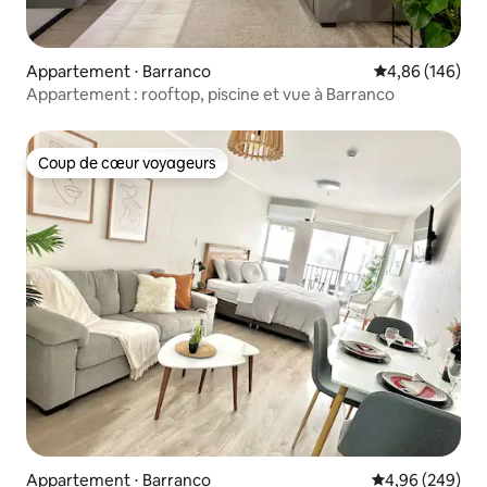
Appartement ⋅ Barranco
Évaluation moy
4,86 (146)
Appartement : rooftop, piscine et vue à Barranco
Coup de cœur voyageurs
Coup de cœur voyageurs
Appartement ⋅ Barranco
Évaluation moy
4,96 (249)