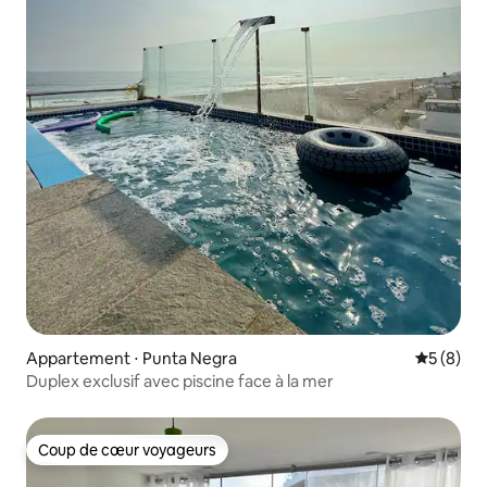
Appartement ⋅ Punta Negra
Évaluatio
5 (8)
Duplex exclusif avec piscine face à la mer
Coup de cœur voyageurs
Coup de cœur voyageurs