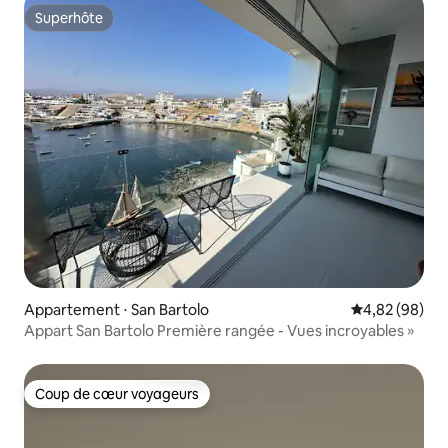
Superhôte
Superhôte
Appartement ⋅ San Bartolo
Évaluation mo
4,82 (98)
Appart San Bartolo Première rangée - Vues incroyables »
Coup de cœur voyageurs
Coup de cœur voyageurs