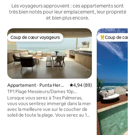
Les voyageurs approuvent : ces appartements sont
très bien notés pour leur emplacement, leur propreté
et bien plus encore.
Coup de cœur voyageurs
Coup de cœur 
Coup de cœur voyageurs
Coups de cœur vo
Appartement ⋅ Punta Herm
Évaluation moyenne sur la base
4,94 (89)
osa
TP1 Plage Messieurs/Dames 10p
Première rangée
Lorsque vous serez à Tres Palmeras,
vous vous sentirez immergé dans la mer
avec la meilleure vue sur le coucher de
soleil de toute la plage. Vous serez au 1er
rang de la plage de Caballeros et vous
pourrez marcher jusqu'à la pointe de
Señoritas à seulement 60 mètres ou à la