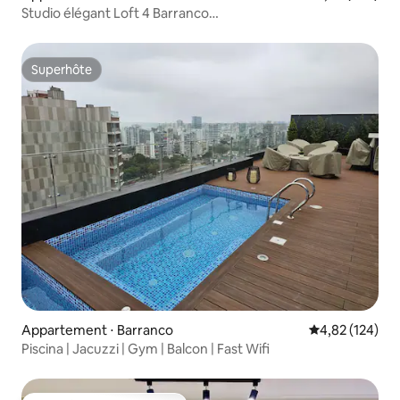
Studio élégant Loft 4 Barranco
/Chauffage/Climatisation/WiFi/Piscine
Superhôte
Superhôte
Appartement ⋅ Barranco
Évaluation moy
4,82 (124)
Piscina | Jacuzzi | Gym | Balcon | Fast Wifi