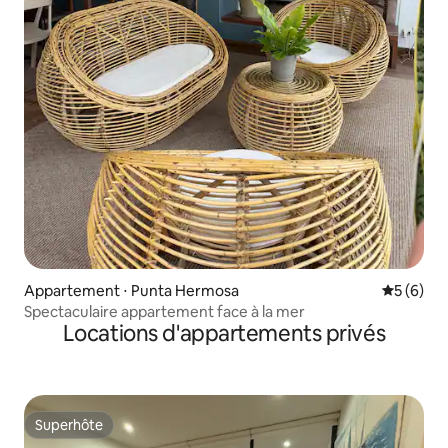
Appartement ⋅ Punta Hermosa
Évaluatio
5 (6)
Spectaculaire appartement face à la mer
Locations d'appartements privés
Superhôte
Superhôte