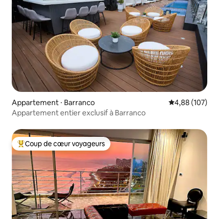
Appartement ⋅ Barranco
Évaluation moy
4,88 (107)
Appartement entier exclusif à Barranco
Coup de cœur voyageurs
Coups de cœur voyageurs les plus appréciés