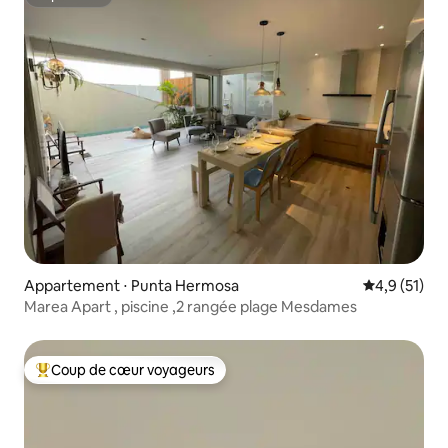
Superhôte
Appartement ⋅ Punta Hermosa
Évaluation m
4,9 (51)
Marea Apart , piscine ,2 rangée plage Mesdames
Coup de cœur voyageurs
Coups de cœur voyageurs les plus appréciés