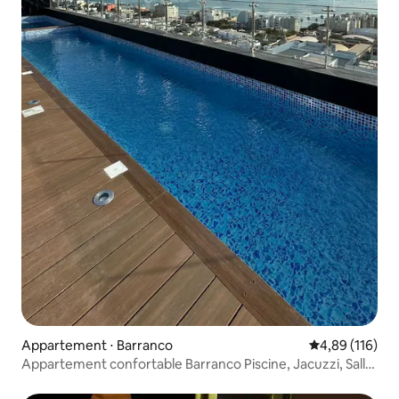
Appartement ⋅ Barranco
Évaluation moy
4,89 (116)
Appartement confortable Barranco Piscine, Jacuzzi, Salle
de sport, Cowork 1014