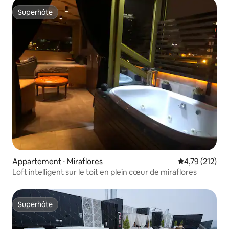
Superhôte
Superhôte
Appartement ⋅ Miraflores
Évaluation moy
4,79 (212)
Loft intelligent sur le toit en plein cœur de miraflores
Superhôte
Superhôte