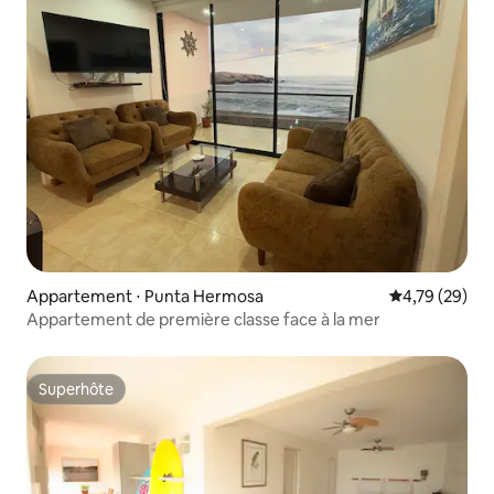
Appartement ⋅ Punta Hermosa
Évaluation mo
4,79 (29)
Appartement de première classe face à la mer
Superhôte
Superhôte