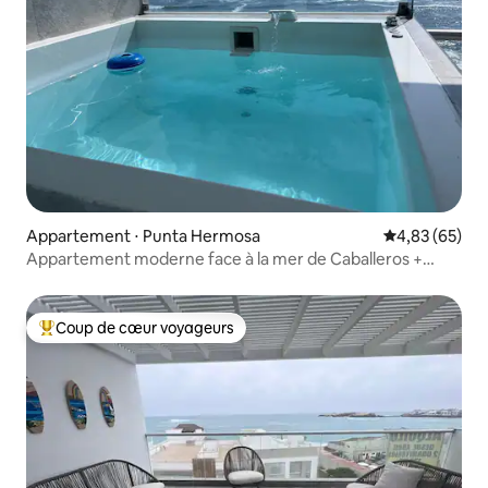
Appartement ⋅ Punta Hermosa
Évaluation mo
4,83 (65)
Appartement moderne face à la mer de Caballeros +
piscine
Coup de cœur voyageurs
Coups de cœur voyageurs les plus appréciés