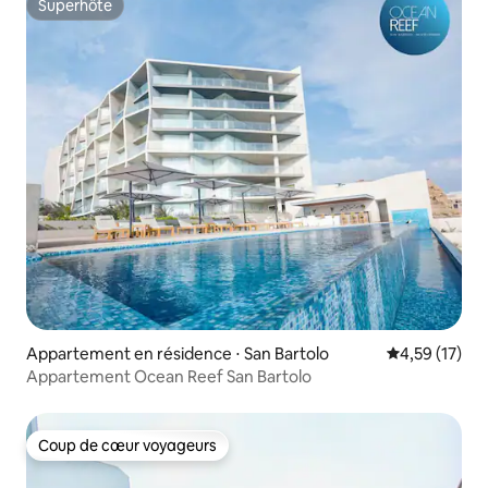
Superhôte
Superhôte
Appartement en résidence ⋅ San Bartolo
Évaluation mo
4,59 (17)
Appartement Ocean Reef San Bartolo
Coup de cœur voyageurs
Coup de cœur voyageurs