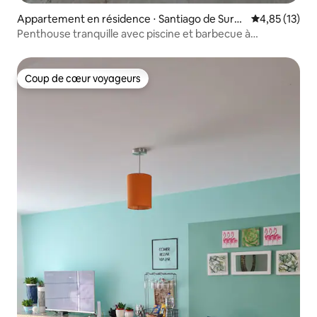
Appartement en résidence ⋅ Santiago de Surc
Évaluation mo
4,85 (13)
o
Penthouse tranquille avec piscine et barbecue à
Monterrico
Coup de cœur voyageurs
Coup de cœur voyageurs