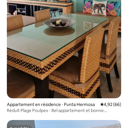
Appartement en résidence ⋅ Punta Hermosa
Évaluation mo
4,92 (66)
Réduit Plage Poulpes - Bel appartement et bonne
ambiance