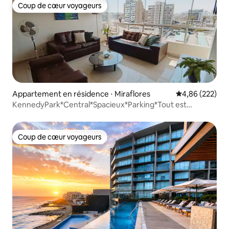
Coup de cœur voyageurs
Coup de cœur voyageurs
Appartement en résidence ⋅ Miraflores
Évaluation moy
4,86 (222)
KennedyPark*Central*Spacieux*Parking*Tout est
accessible à pied
Coup de cœur voyageurs
Coup de cœur voyageurs