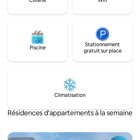
Cuisine
Wifi
avons d'autres an
copropriété.
même bâtiment. 
Stationnement
Piscine
gratuit sur place
Climatisation
Résidences d'appartements à la semaine