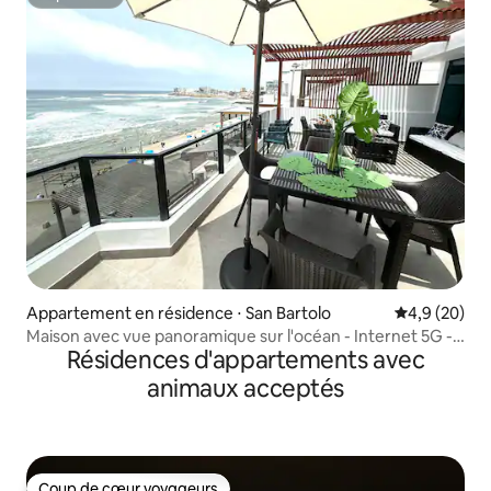
Superhôte
Appartement en résidence ⋅ San Bartolo
Évaluation m
4,9 (20)
Maison avec vue panoramique sur l'océan - Internet 5G -
Résidences d'appartements avec
8-10 personnes
animaux acceptés
Coup de cœur voyageurs