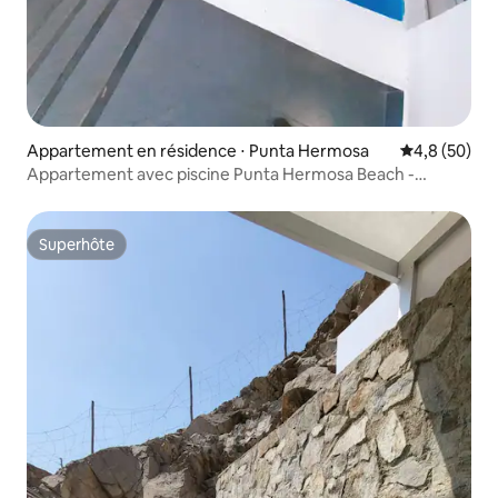
Appartement en résidence ⋅ Punta Hermosa
Évaluation m
4,8 (50)
Appartement avec piscine Punta Hermosa Beach -
4 chambres
Superhôte
Superhôte