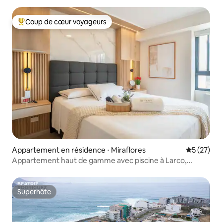
Coup de cœur voyageurs
Coups de cœur voyageurs les plus appréciés
Appartement en résidence ⋅ Miraflores
Évaluation
5 (27)
Appartement haut de gamme avec piscine à Larco,
Miraflores.
Superhôte
Superhôte