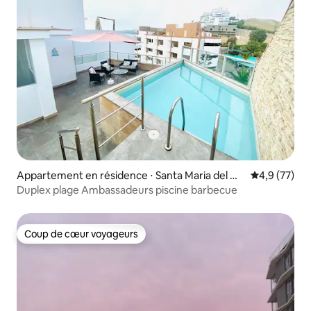
Appartement en résidence ⋅ Santa Maria del Ma
Évaluation m
4,9 (77)
r
Duplex plage Ambassadeurs piscine barbecue
Coup de cœur voyageurs
Coup de cœur voyageurs