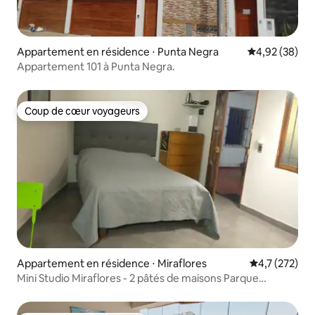
Appartement en résidence ⋅ Punta Negra
Évaluation mo
4,92 (38)
Appartement 101 à Punta Negra.
Coup de cœur voyageurs
Coup de cœur voyageurs
Appartement en résidence ⋅ Miraflores
Évaluation mo
4,7 (272)
Mini Studio Miraflores - 2 pâtés de maisons Parque
Kennedy