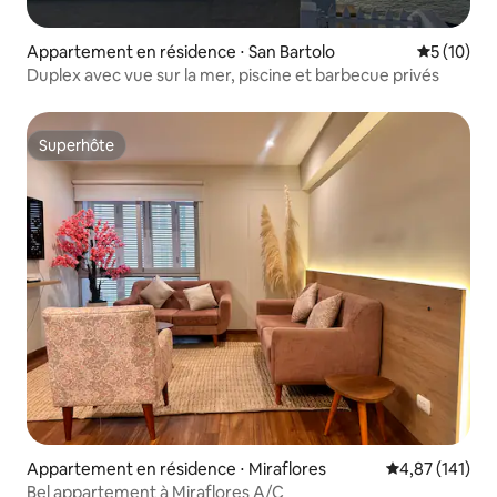
Appartement en résidence ⋅ San Bartolo
Évaluation
5 (10)
Duplex avec vue sur la mer, piscine et barbecue privés
Superhôte
Superhôte
Appartement en résidence ⋅ Miraflores
Évaluation moy
4,87 (141)
Bel appartement à Miraflores A/C