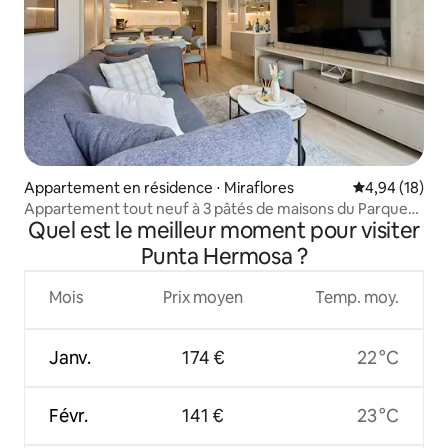
Appartement en résidence ⋅ Miraflores
Évaluation mo
4,94 (18)
Appartement tout neuf à 3 pâtés de maisons du Parque
Quel est le meilleur moment pour visiter
Kennedy
Punta Hermosa ?
Mois
Prix moyen
Temp. moy.
Janv.
174 €
22 °C
Févr.
141 €
23 °C