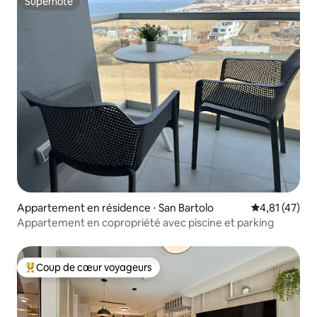
Superhôte
Superhôte
Appartement en résidence ⋅ San Bartolo
Évaluation mo
4,81 (47)
Appartement en copropriété avec piscine et parking
Coup de cœur voyageurs
Coups de cœur voyageurs les plus appréciés