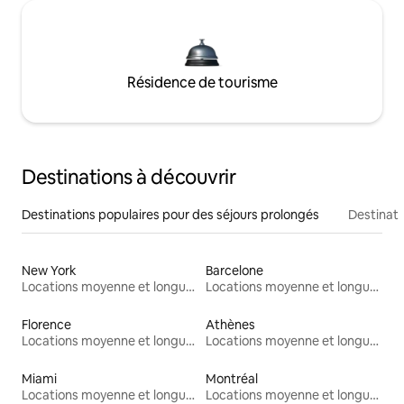
Résidence de tourisme
Destinations à découvrir
Destinations populaires pour des séjours prolongés
Destinati
New York
Barcelone
Locations moyenne et longue durée
Locations moyenne et longue durée
Florence
Athènes
Locations moyenne et longue durée
Locations moyenne et longue durée
Miami
Montréal
Locations moyenne et longue durée
Locations moyenne et longue durée