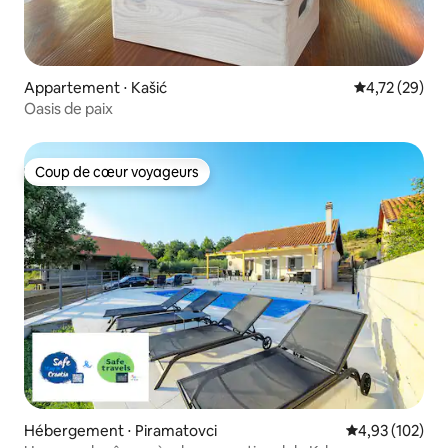
Appartement ⋅ Kašić
Évaluation mo
4,72 (29)
Oasis de paix
Coup de cœur voyageurs
Coup de cœur voyageurs
Hébergement ⋅ Piramatovci
Évaluation moy
4,93 (102)