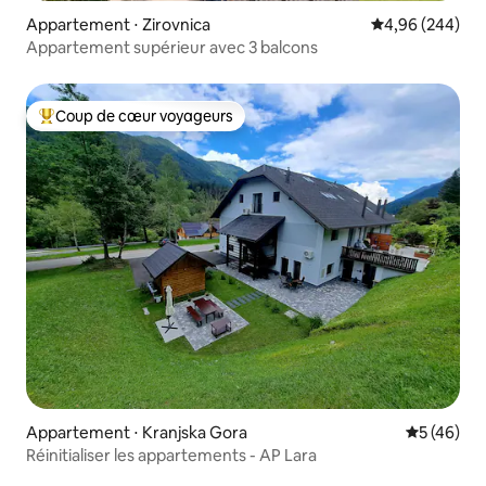
Appartement ⋅ Zirovnica
Évaluation moy
4,96 (244)
Appartement supérieur avec 3 balcons
Coup de cœur voyageurs
Coups de cœur voyageurs les plus appréciés
Appartement ⋅ Kranjska Gora
Évaluation
5 (46)
Réinitialiser les appartements - AP Lara