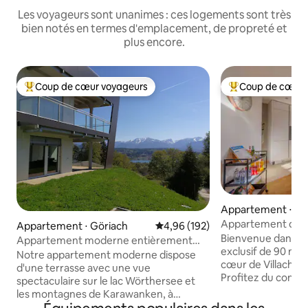
Les voyageurs sont unanimes : ces logements sont très
bien notés en termes d'emplacement, de propreté et
plus encore.
Coup de cœur voyageurs
Coup de cœur 
Coups de cœur voyageurs les plus appréciés
Coups de cœur vo
Appartement ⋅ Vil
Appartement de vi
Appartement ⋅ Göriach
Évaluation moyenne sur la base 
4,96 (192)
Bienvenue dans n
Appartement moderne entièrement
exclusif de 90 m² d
neuf avec vue imprenable
Notre appartement moderne dispose
cœur de Villach a
d'une terrasse avec une vue
Profitez du confort
spectaculaire sur le lac Wörthersee et
de la plus haute qualité. ☆
les montagnes de Karawanken, à
moderne ☆Cuisine
proximité de la gare de Velden et de