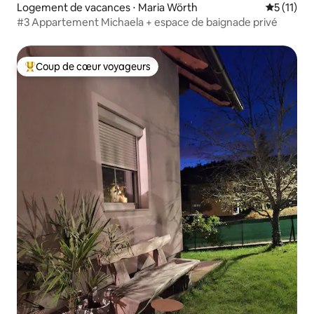
Logement de vacances ⋅ Maria Wörth
Évaluatio
5 (11)
#3 Appartement Michaela + espace de baignade privé
Coup de cœur voyageurs
Coups de cœur voyageurs les plus appréciés