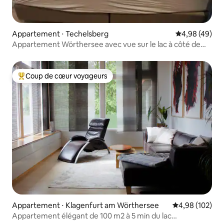
Appartement ⋅ Techelsberg
Évaluation mo
4,98 (49)
Appartement Wörthersee avec vue sur le lac à côté de
Velden
Coup de cœur voyageurs
Coups de cœur voyageurs les plus appréciés
Appartement ⋅ Klagenfurt am Wörthersee
Évaluation moy
4,98 (102)
Appartement élégant de 100 m2 à 5 min du lac