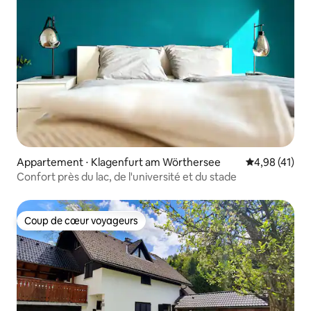
Appartement ⋅ Klagenfurt am Wörthersee
Évaluation mo
4,98 (41)
Confort près du lac, de l'université et du stade
Coup de cœur voyageurs
Coup de cœur voyageurs