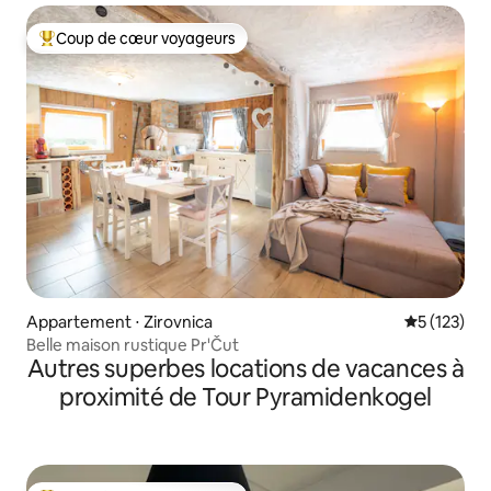
Coup de cœur voyageurs
Coups de cœur voyageurs les plus appréciés
Appartement ⋅ Zirovnica
Évaluation 
5 (123)
Belle maison rustique Pr'Čut
Autres superbes locations de vacances à
proximité de Tour Pyramidenkogel