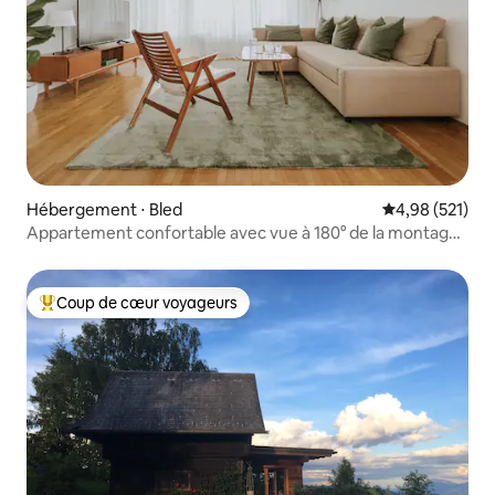
Hébergement ⋅ Bled
Évaluation moy
4,98 (521)
Appartement confortable avec vue à 180° de la montagne
au lac :)
Coup de cœur voyageurs
Coups de cœur voyageurs les plus appréciés