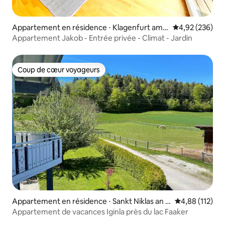
Appartement en résidence ⋅ Klagenfurt am
Évaluation moy
4,92 (236)
Wörthersee
Appartement Jakob - Entrée privée - Climat - Jardin
Coup de cœur voyageurs
Coup de cœur voyageurs
Appartement en résidence ⋅ Sankt Niklas an d
Évaluation moy
4,88 (112)
er Drau
Appartement de vacances Iginla près du lac Faaker