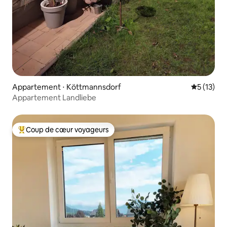
Appartement ⋅ Köttmannsdorf
Évaluation
5 (13)
Appartement Landliebe
Coup de cœur voyageurs
Coups de cœur voyageurs les plus appréciés