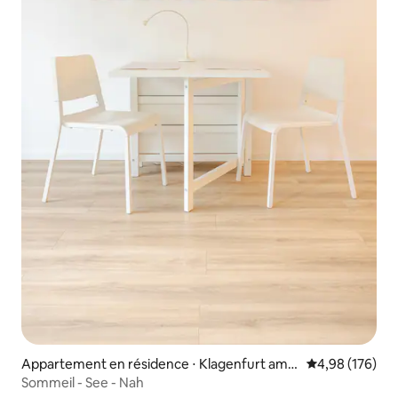
Appartement en résidence ⋅ Klagenfurt am
Évaluation moy
4,98 (176)
Wörthersee
Sommeil - See - Nah