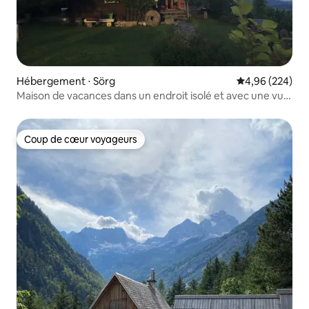
Hébergement ⋅ Sörg
Évaluation moy
4,96 (224)
Maison de vacances dans un endroit isolé et avec une vue
magnifique
Coup de cœur voyageurs
Coup de cœur voyageurs