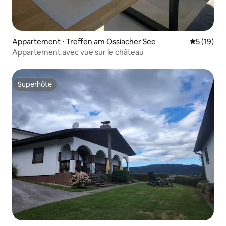
Appartement ⋅ Treffen am Ossiacher See
Évaluation
5 (19)
Appartement avec vue sur le château
Superhôte
Superhôte