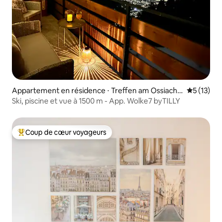
Appartement en résidence ⋅ Treffen am Ossiache
Évaluation
5 (13)
r See
Ski, piscine et vue à 1500 m - App. Wolke7 byTILLY
Coup de cœur voyageurs
Coups de cœur voyageurs les plus appréciés