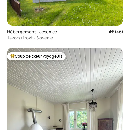
Hébergement ⋅ Jesenice
Évaluation
5 (46)
Javorski rovt - Slovénie
Coup de cœur voyageurs
Coups de cœur voyageurs les plus appréciés