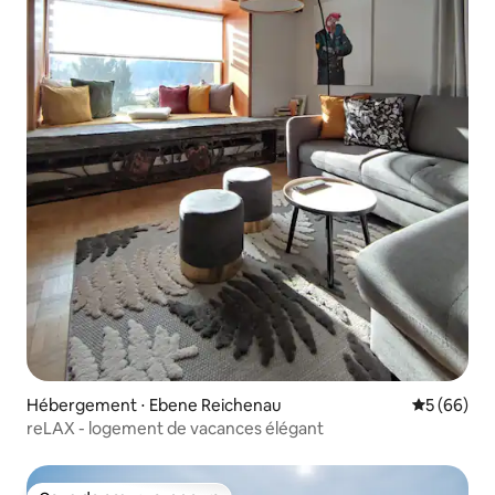
Hébergement ⋅ Ebene Reichenau
Évaluation
5 (66)
reLAX - logement de vacances élégant