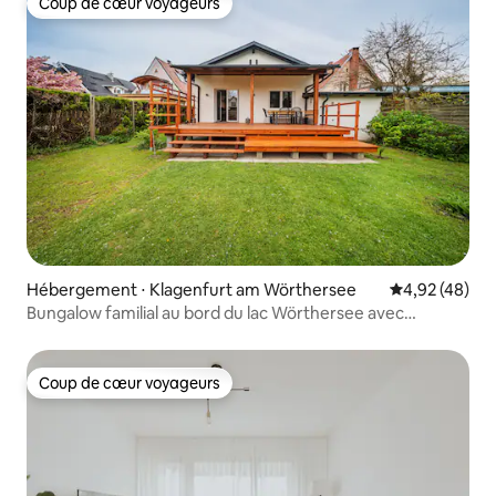
Coup de cœur voyageurs
Coup de cœur voyageurs
Hébergement ⋅ Klagenfurt am Wörthersee
Évaluation mo
4,92 (48)
Bungalow familial au bord du lac Wörthersee avec
climatisation et télévision
Coup de cœur voyageurs
Coup de cœur voyageurs