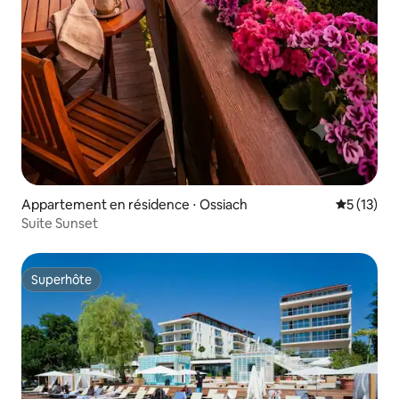
Appartement en résidence ⋅ Ossiach
Évaluation
5 (13)
Suite Sunset
Superhôte
Superhôte