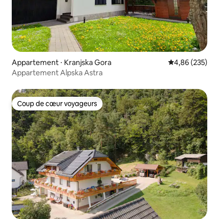
Appartement ⋅ Kranjska Gora
Évaluation moy
4,86 (235)
Appartement Alpska Astra
Coup de cœur voyageurs
Coup de cœur voyageurs