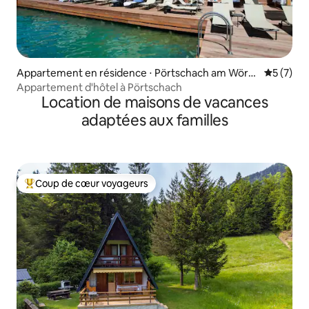
Appartement en résidence ⋅ Pörtschach am Wörth
Évaluatio
5 (7)
ersee
Appartement d'hôtel à Pörtschach
Location de maisons de vacances
adaptées aux familles
Coup de cœur voyageurs
Coups de cœur voyageurs les plus appréciés