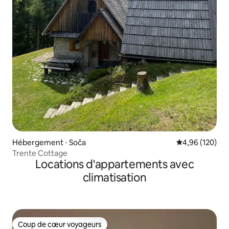
Hébergement ⋅ Soča
Évaluation moy
4,96 (120)
Trente Cottage
Locations d'appartements avec
climatisation
Coup de cœur voyageurs
Coup de cœur voyageurs