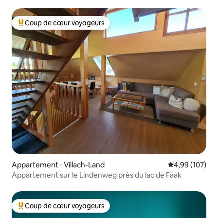
Wörthersee
Coup de cœur voyageurs
Coups de cœur voyageurs les plus appréciés
Appartement ⋅ Villach-Land
Évaluation moy
4,99 (107)
Appartement sur le Lindenweg près du lac de Faak
Coup de cœur voyageurs
Coups de cœur voyageurs les plus appréciés