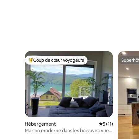
Coup de cœur voyageurs
Superhô
Coups de cœur voyageurs les plus appréciés
Superhô
Hébergement
Évaluation moyenne
5 (11)
Maison moderne dans les bois avec vue
sur Millstättersee