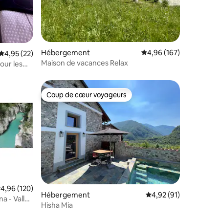
Hébergement
Évaluation moyenne sur
4,96 (167)
Évaluation moyenne sur la base de 22 commentaires : 4,95 sur 5
4,95 (22)
Maison de vacances Relax
ur les
Coup de cœur voyageurs
lus appréciés
Coup de cœur voyageurs
valuation moyenne sur la base de 120 commentaires : 4,96 sur 5
4,96 (120)
Hébergement
Évaluation moyenne su
4,92 (91)
a - Vallée
Hisha Mia