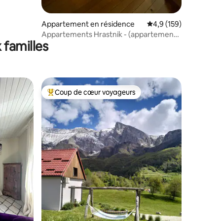
Appartement en résidence
Évaluation moyenne su
4,9 (159)
Appartements Hrastnik - (appartement
 familles
2)
Coup de cœur voyageurs
lus appréciés
Coups de cœur voyageurs les plus appréciés
entaires : 4,9 sur 5