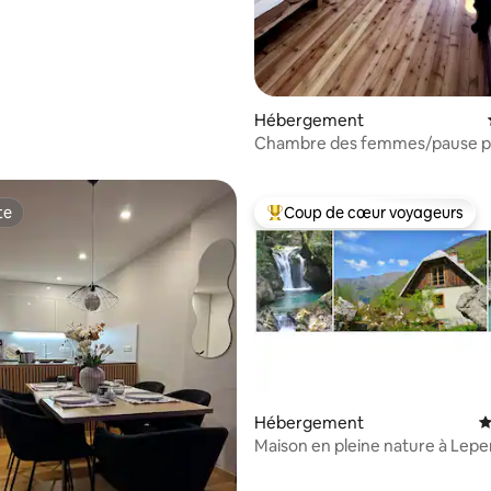
Hébergement
Chambre des femmes/pause po
femmes
te
Coup de cœur voyageurs
te
Coups de cœur voyageurs les p
Hébergement
É
 sur la base de 11 commentaires : 5 sur 5
Maison en pleine nature à Lepen
de la Soča