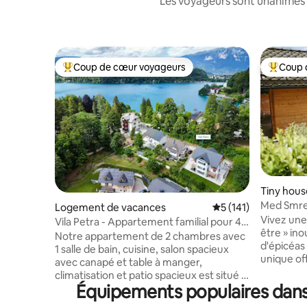
Les voyageurs sont unanimes 
Coup de cœur voyageurs
Coup 
Coups de cœur voyageurs les plus appréciés
Coups de
Tiny hous
Med Smrek
Logement de vacances
Évaluation moyenne 
5 (141)
de charm
Vivez une
Vila Petra - Appartement familial pour 4
être » ino
au lac de Bled
Notre appartement de 2 chambres avec
d'épicéas
1 salle de bain, cuisine, salon spacieux
unique of
avec canapé et table à manger,
deux espac
climatisation et patio spacieux est situé à
romantiq
Équipements populaires dans
environ 100 mètres du lac de Bled (zone
fauteuil 
de baignade). Il est situé dans un quartier