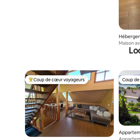
Héberge
Maison av
Lo
terrasse
Coup de cœur voyageurs
Coup de
Coups de cœur voyageurs les plus appréciés
Coup de
Apparte
Apparteme