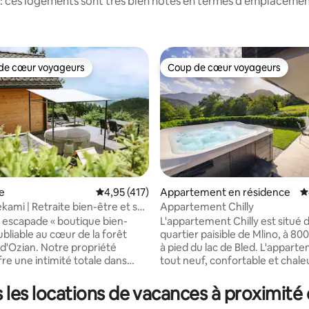
: ces logements sont très bien notés en termes d'emplacement
de cœur voyageurs
Coup de cœur voyageurs
 cœur voyageurs les plus appréciés
Coup de cœur voyageurs
e
Évaluation moyenne sur la base de 417 comme
4,95 (417)
Appartement en résidence
É
ami | Retraite bien-être et spa
Appartement Chilly
sur la base de 141 commentaires : 5 sur 5
e
 escapade « boutique bien-
L'appartement Chilly est situé 
ubliable au cœur de la forêt
quartier paisible de Mlino, à 80
 d'Ozian. Notre propriété
à pied du lac de Bled. L'appart
fre une intimité totale dans
tout neuf, confortable et chale
es distincts : un chalet en bois
Vous aurez une vue unique sur 
ue avec vue panoramique, un
montagnes depuis la chambre e
 les locations de vacances à proxim
de massage haut de gamme et
terrasse. Dans le jardin, vous d