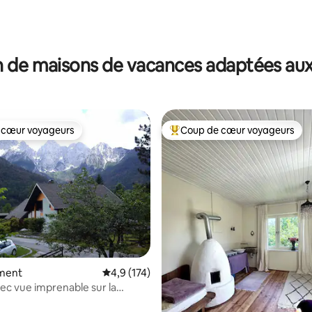
 de maisons de vacances adaptées aux
 cœur voyageurs
Coup de cœur voyageurs
 cœur voyageurs
Coups de cœur voyageurs les p
 sur la base de 18 commentaires : 5 sur 5
ment
Évaluation moyenne sur la base de 174 comm
4,9 (174)
ec vue imprenable sur la
e