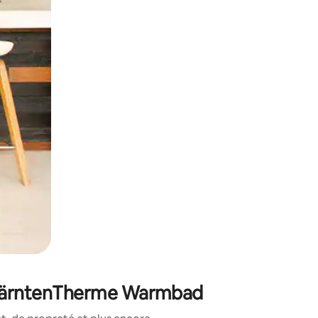
sant glisser.
e KärntenTherme Warmbad