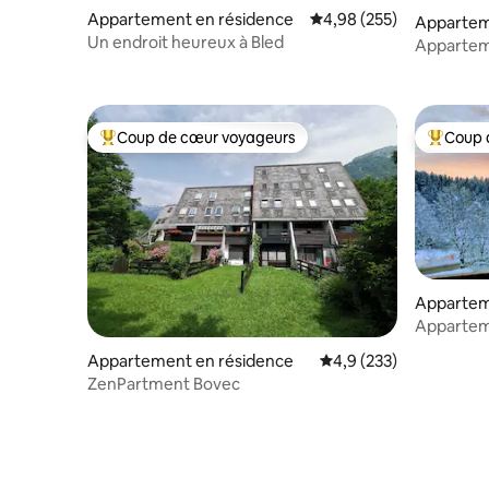
Appartement en résidence
Évaluation moyenne sur 
4,98 (255)
Appartem
Un endroit heureux à Bled
Apparteme
lac Faake
Coup de cœur voyageurs
Coup 
Coups de cœur voyageurs les plus appréciés
Coups de
Appartem
Apparteme
parking gr
Appartement en résidence
Évaluation moyenne su
4,9 (233)
ZenPartment Bovec