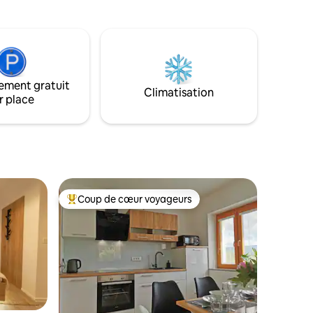
 d'un
charme de la vie hors réseau : des
ut être
espaces confortables, des douches
t 22h. Les
solaires, des toilettes extérieures et des
ison des
nuits étoilées loin des lumières de la ville.
 et des
Isolé au cœur du parc national du Triglav,
ent est
entouré d'une nature sauvage intacte,
s, les
ement gratuit
de la faune et des sommets à couper le
Climatisation
urs
r place
souffle au-dessus du lac de Bohinj. LA
enfants).
DERNIÈRE PARTIE DU VOYAGE N'EST
POSSIBLE QU'AVEC NOTRE TRANSFERT
Coup de cœur voyageurs
Coups de cœur voyageurs les plus appréciés