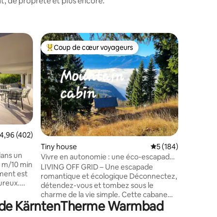
, de propreté et plus encore.
Cottage
Coup de cœur voyageurs
Coup
Coups de cœur voyageurs les plus appréciés
Coups d
Maison d
sauna|Es
Niché da
Bohinj, V
détendre
charmant
rempli de
Chaque r
histoire,
détails r
ntaires : 4,95 sur 5
valuation moyenne sur la base de 402 commentaires : 4,96 sur 5
4,96 (402)
sentiment
Tiny house
Évaluation moyenne 
5 (184)
Blottisse
dans un
sirotez u
Vivre en autonomie : une éco-escapade
0 m/10 min
perdez-vo
romantique pour les couples
LIVING OFF GRID – Une escapade
ement est
l'environ
romantique et écologique Déconnectez,
ureux.
doucement vos 
détendez-vous et tombez sous le
les
vue. Res
charme de la vie simple. Cette cabane
t la
ité de KärntenTherme Warmbad
artisanale, située sur 1,5 acre de terrain
isposerez
privé, vous invite à ralentir. Découvrez le