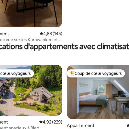
ment
Évaluation moyenne sur la base de 145 comme
4,83 (145)
ec vue sur les Karawanken et
cations d'appartements avec climatisat
 cœur voyageurs
Coup de cœur voyageurs
 cœur voyageurs
Coups de cœur voyageurs les p
ment
Évaluation moyenne sur la base de 229 commen
4,92 (229)
Appartement
É
nt spacieux à Bled