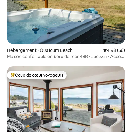
Hébergement ⋅ Qualicum Beach
Évaluation mo
4,98 (56)
Maison confortable en bord de mer 4BR • Jacuzzi • Accès
à la plage
Coup de cœur voyageurs
Coups de cœur voyageurs les plus appréciés