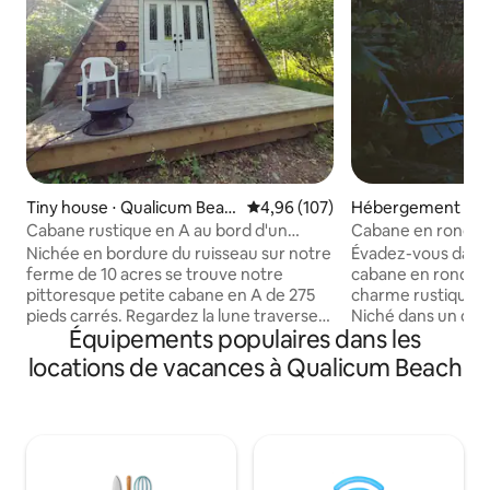
Tiny house ⋅ Qualicum Beac
Évaluation moyenne sur la base 
4,96 (107)
Hébergement ⋅ B
h
Cabane rustique en A au bord d'un
Cabane en rondins
ruisseau avec loft et terrasse
Escapade au centre
Nichée en bordure du ruisseau sur notre
Évadez-vous dans 
ferme de 10 acres se trouve notre
cabane en rondins
pittoresque petite cabane en A de 275
charme rustique e
pieds carrés. Regardez la lune traverser
Niché dans un quar
Équipements populaires dans les
la fenêtre depuis le lit queen size avec
proximité d'aventur
oreiller dans le loft. Au rez-de-chaussée,
pied à terre idéal 
locations de vacances à Qualicum Beach
il y a un canapé convertible pour un
de l'île de Vancouver. Passe
voyageur supplémentaire, une table
journées à chasse
pour les repas/jeux, une petite cuisine
pagayer sur les lacs
avec de l'eau froide uniquement et des
randonnée sur les 
toilettes à compostage. À l'extérieur se
faire du kayak sur 
trouve un joli petit patio et un brasero
plages, jouer au gol