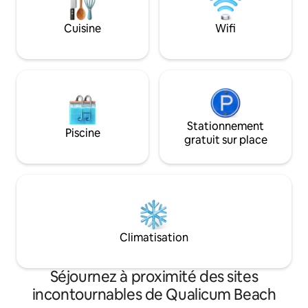
directement sur la rive du ruisseau.
du VTT, explorer d
Observez les oiseaux, les cerfs et les
des fruits de mer fr
Cuisine
Wifi
poissons. Nous avons des vaches, des
encore. La nuit, détendez-vous dans le
oies, des abeilles et des poules que vous
sauna, au coin du 
pouvez rencontrer.
terrasse sous un ci
Stationnement
Piscine
gratuit sur place
Climatisation
Séjournez à proximité des sites
incontournables de Qualicum Beach