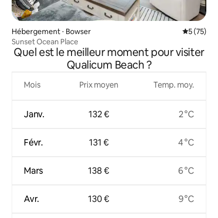
Hébergement ⋅ Bowser
Évaluation
5 (75)
Sunset Ocean Place
Quel est le meilleur moment pour visiter
Qualicum Beach ?
Mois
Prix moyen
Temp. moy.
Janv.
132 €
2 °C
Févr.
131 €
4 °C
Mars
138 €
6 °C
Avr.
130 €
9 °C