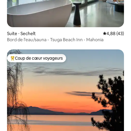
Suite ⋅ Sechelt
Évaluation mo
4,88 (43)
Bord de l'eau/sauna - Tsuga Beach Inn - Mahonia
Coup de cœur voyageurs
Coups de cœur voyageurs les plus appréciés