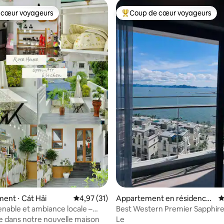
 cœur voyageurs
Coup de cœur voyageurs
 cœur voyageurs
Coups de cœur voyageurs les p
 sur la base de 12 commentaires : 5 sur 5
ent ⋅ Cát Hải
Évaluation moyenne sur la base de 31 comme
4,97 (31)
Appartement en résidence ⋅
É
Hạ Long
nable et ambiance locale –
Best Western Premier Sapphire
aleureux à Cát Bà
Feu d'artifice
 dans notre nouvelle maison
Le