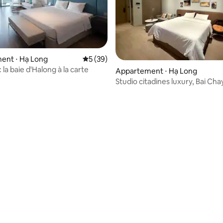
ent ⋅ Hạ Long
Évaluation moyenne sur la base de 39 co
5 (39)
e sur la base de 3 commentaires : 5 sur 5
 la baie d'Halong à la carte
Appartement ⋅ Hạ Long
Studio citadines luxury, Bai Cha
Long