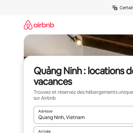
Aller
Certai
directement
au
contenu
Quảng Ninh : locations d
vacances
Trouvez et réservez des hébergements uniqu
sur Airbnb
Adresse
Lorsque les résultats s'affichent, utilisez les flèc
Arrivée