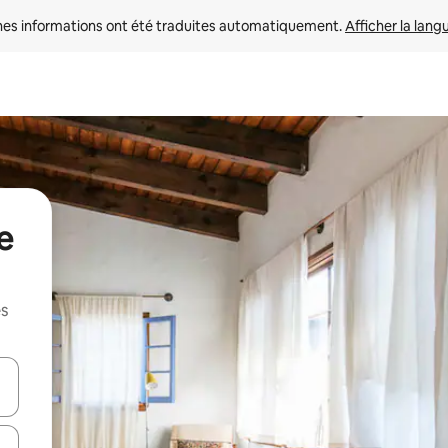
nes informations ont été traduites automatiquement. 
Afficher la lang
e
es
hes vers le haut et vers le bas pour les parcourir ou en appuyant et en fai