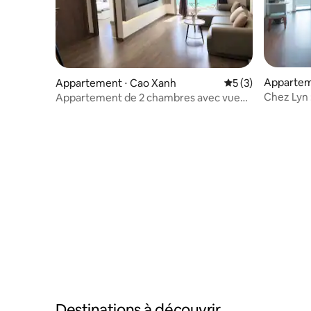
Appartem
Appartement ⋅ Cao Xanh
Évaluation moyenn
5 (3)
Chez Lyn :
Appartement de 2 chambres avec vue
sur l'océan - admirez les feux d'artifice
depuis votre chambre
Destinations à découvrir