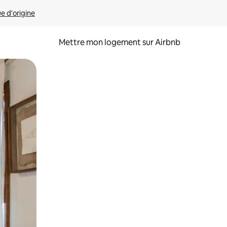
ue d'origine
Mettre mon logement sur Airbnb
sant glisser.