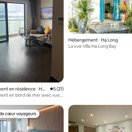
e sur la base de 4 commentaires : 5 sur 5
Hébergement ⋅ Hạ Long
La vue Villa Ha Long Bay
nt en résidence ⋅ Hạ
Évaluation moyenne sur la base de 21 co
5 (21)
ent en bord de mer avec vue
e d'Ha Long
de cœur voyageurs
 cœur voyageurs les plus appréciés