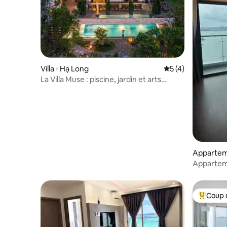
Villa ⋅ Hạ Long
Évaluation moyenn
5 (4)
La Villa Muse : piscine, jardin et arts
locaux
Apparteme
Long
Appartem
sur la bai
Coup 
Coups de