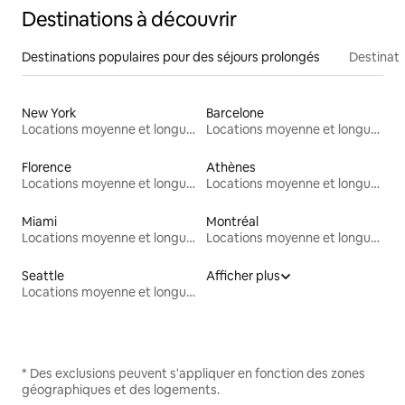
Destinations à découvrir
Destinations populaires pour des séjours prolongés
Destinati
New York
Barcelone
Locations moyenne et longue durée
Locations moyenne et longue durée
Florence
Athènes
Locations moyenne et longue durée
Locations moyenne et longue durée
Miami
Montréal
Locations moyenne et longue durée
Locations moyenne et longue durée
Seattle
Afficher plus
Locations moyenne et longue durée
* Des exclusions peuvent s'appliquer en fonction des zones
géographiques et des logements.