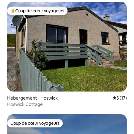
Coup de cœur voyageurs
Coups de cœur voyageurs les plus appréciés
Hébergement ⋅ Hoswick
Évaluation
5 (17)
Hoswick Cottage
Coup de cœur voyageurs
Coup de cœur voyageurs