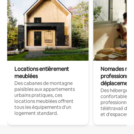
Locations entièrement
Nomades num
meublées
professionnel
déplacement
Des cabanes de montagne
paisibles aux appartements
Des hébergem
urbains pratiques, ces
confortables p
locations meublées offrent
professionnels
tous les équipements d'un
télétravail dis
logement standard.
et d'espaces de