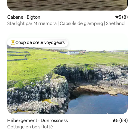
Cabane ⋅ Bigton
Évaluatio
5 (8)
Starlight par Mirriemora | Capsule de glamping | Shetland
Coup de cœur voyageurs
Coups de cœur voyageurs les plus appréciés
Hébergement ⋅ Dunrossness
Évaluation
5 (69)
Cottage en bois flotté