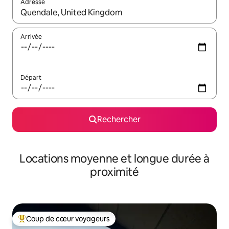
Adresse
Lorsque les résultats s'affichent, utilisez les flèches vers le hau
Arrivée
Départ
Rechercher
Locations moyenne et longue durée à
proximité
Coup de cœur voyageurs
Coups de cœur voyageurs les plus appréciés