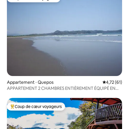
Coup de cœur voyageurs
Appartement ⋅ Quepos
Évaluation mo
4,72 (61)
APPARTEMENT 2 CHAMBRES ENTIÈREMENT ÉQUIPÉ EN
FRONT DE MER
Coup de cœur voyageurs
Coups de cœur voyageurs les plus appréciés