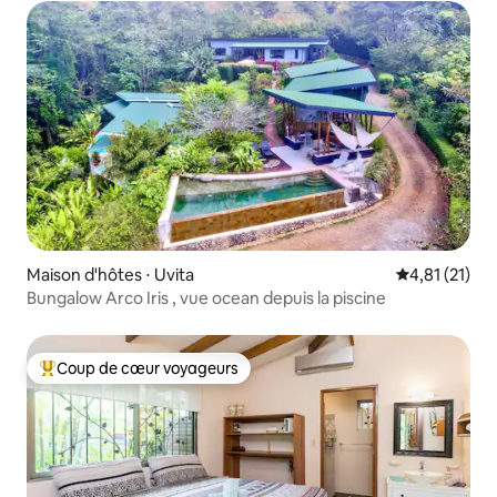
Maison d'hôtes ⋅ Uvita
Évaluation mo
4,81 (21)
Bungalow Arco Iris , vue ocean depuis la piscine
Coup de cœur voyageurs
Coups de cœur voyageurs les plus appréciés