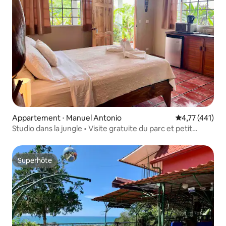
Appartement ⋅ Manuel Antonio
Évaluation moy
4,77 (441)
Studio dans la jungle • Visite gratuite du parc et petit
déjeuner
Superhôte
Superhôte