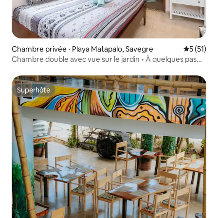
Chambre privée ⋅ Playa Matapalo, Savegre
Évaluation
5 (51)
Chambre double avec vue sur le jardin • À quelques pas
de la plage
Superhôte
Superhôte