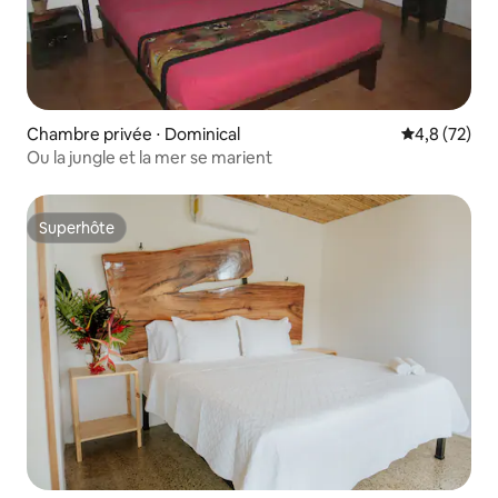
Chambre privée ⋅ Dominical
Évaluation m
4,8 (72)
Ou la jungle et la mer se marient
Superhôte
Superhôte