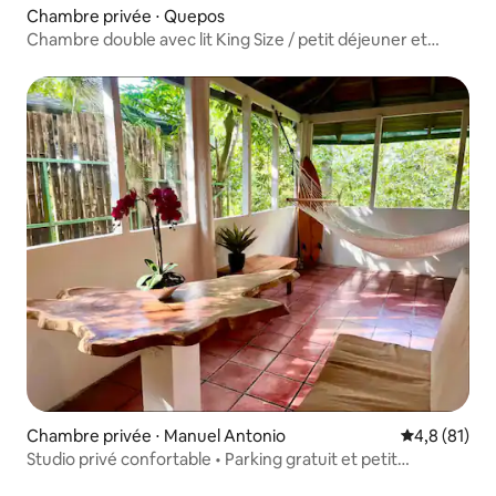
Chambre privée ⋅ Quepos
Chambre double avec lit King Size / petit déjeuner et
climatisation
Chambre privée ⋅ Manuel Antonio
Évaluation m
4,8 (81)
Studio privé confortable • Parking gratuit et petit
déjeuner