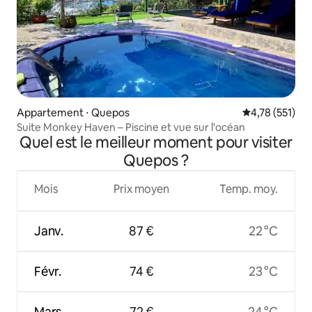
Appartement ⋅ Quepos
Évaluation moy
4,78 (551)
Suite Monkey Haven – Piscine et vue sur l'océan
Quel est le meilleur moment pour visiter
Quepos ?
Mois
Prix moyen
Temp. moy.
Janv.
87 €
22 °C
Févr.
74 €
23 °C
Mars
72 €
24 °C