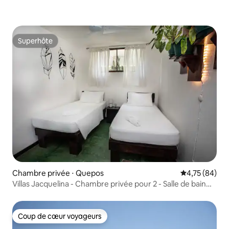
Superhôte
Superhôte
Chambre privée ⋅ Quepos
Évaluation mo
4,75 (84)
Villas Jacquelina - Chambre privée pour 2 - Salle de bain
partagée
Coup de cœur voyageurs
Coup de cœur voyageurs