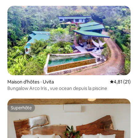
Maison d'hôtes ⋅ Uvita
Évaluation mo
4,81 (21)
Bungalow Arco Iris , vue ocean depuis la piscine
Superhôte
Superhôte