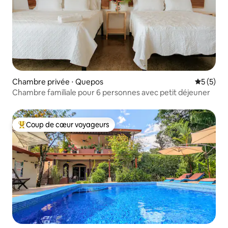
Chambre privée ⋅ Quepos
Évaluatio
5 (5)
Chambre familiale pour 6 personnes avec petit déjeuner
Coup de cœur voyageurs
Coups de cœur voyageurs les plus appréciés