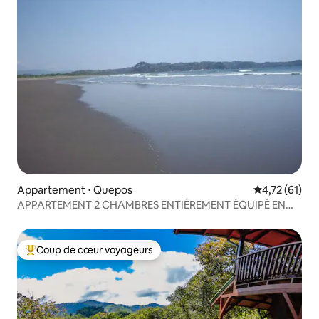
Appartement ⋅ Quepos
Évaluation mo
4,72 (61)
APPARTEMENT 2 CHAMBRES ENTIÈREMENT ÉQUIPÉ EN
FRONT DE MER
Coup de cœur voyageurs
Coups de cœur voyageurs les plus appréciés