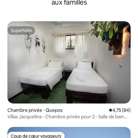
aux familles
Superhôte
Superhôte
Chambre privée ⋅ Quepos
Évaluation mo
4,75 (84)
Villas Jacquelina - Chambre privée pour 2 - Salle de bain
partagée
Coup de cœur voyageurs