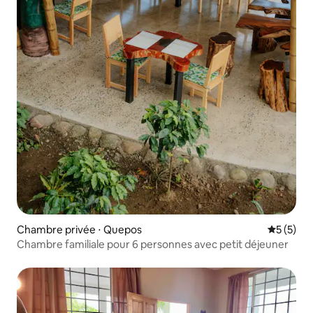
Chambre privée ⋅ Quepos
Évaluatio
5 (5)
Chambre familiale pour 6 personnes avec petit déjeuner