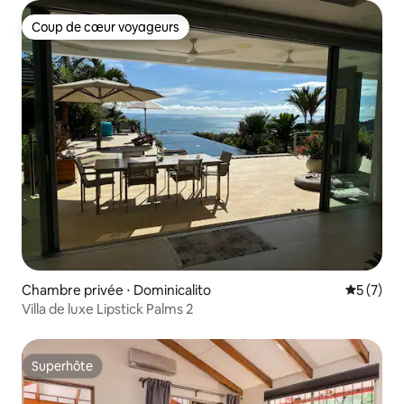
Coup de cœur voyageurs
Coup de cœur voyageurs
Chambre privée ⋅ Dominicalito
Évaluatio
5 (7)
Villa de luxe Lipstick Palms 2
Superhôte
Superhôte