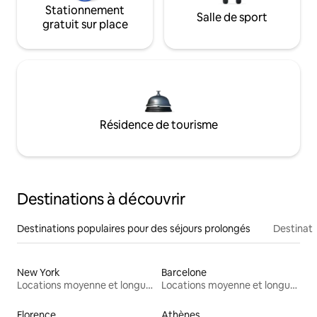
Stationnement
Salle de sport
gratuit sur place
Résidence de tourisme
Destinations à découvrir
Destinations populaires pour des séjours prolongés
Destinati
New York
Barcelone
Locations moyenne et longue durée
Locations moyenne et longue durée
Florence
Athènes