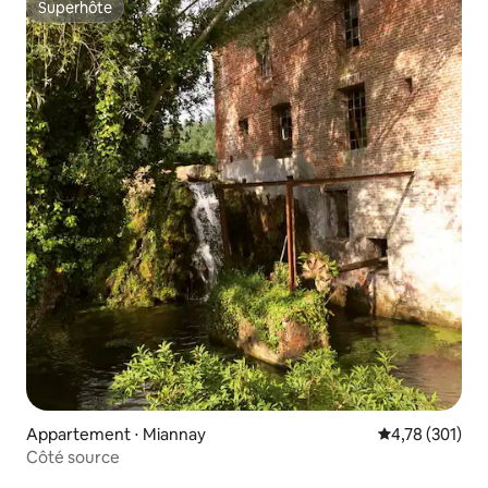
Superhôte
Superhôte
Appartement ⋅ Miannay
Évaluation moy
4,78 (301)
Côté source