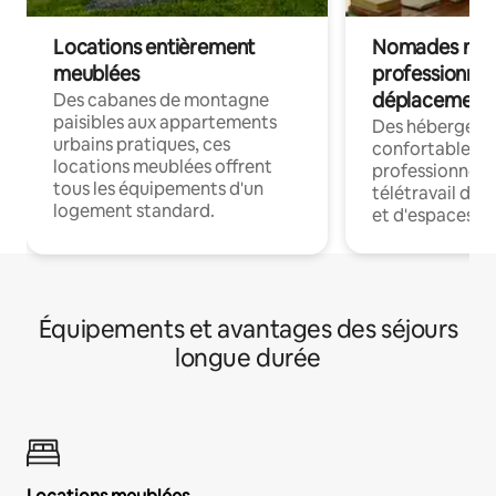
Locations entièrement
Nomades num
meublées
professionnel
déplacement
Des cabanes de montagne
paisibles aux appartements
Des hébergem
urbains pratiques, ces
confortables p
locations meublées offrent
professionnels
tous les équipements d'un
télétravail dis
logement standard.
et d'espaces de
Équipements et avantages des séjours
longue durée