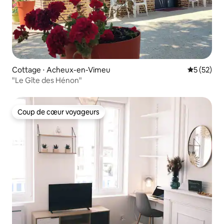
Cottage ⋅ Acheux-en-Vimeu
Évaluation
5 (52)
"Le Gîte des Hénon"
Coup de cœur voyageurs
Coup de cœur voyageurs