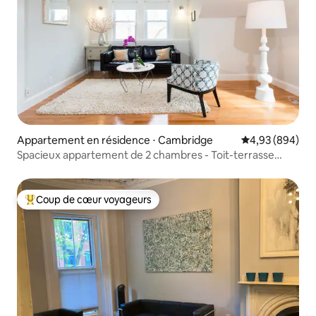
Appartement en résidence ⋅ Cambridge
Évaluation moy
4,93 (894)
Spacieux appartement de 2 chambres - Toit-terrasse
SANS frais de ménage
Coup de cœur voyageurs
Coups de cœur voyageurs les plus appréciés