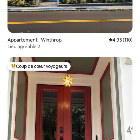
Appartement ⋅ Winthrop
Évaluation moy
4,95 (110)
Lieu agréable 2
Coup de cœur voyageurs
Coups de cœur voyageurs les plus appréciés