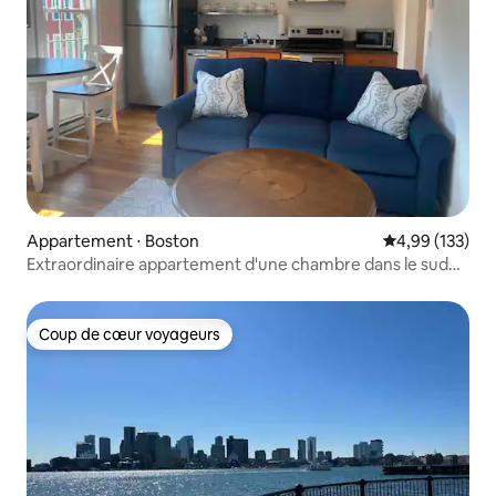
Appartement ⋅ Boston
Évaluation moy
4,99 (133)
Extraordinaire appartement d'une chambre dans le sud
de Boston !
Coup de cœur voyageurs
Coup de cœur voyageurs