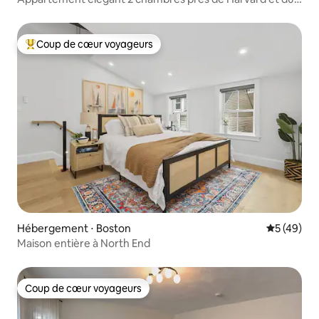
MIT | Balcon + toit
Coup de cœur voyageurs
Coups de cœur voyageurs les plus appréciés
Hébergement ⋅ Boston
Évaluation
5 (49)
Maison entière à North End
Coup de cœur voyageurs
Coup de cœur voyageurs