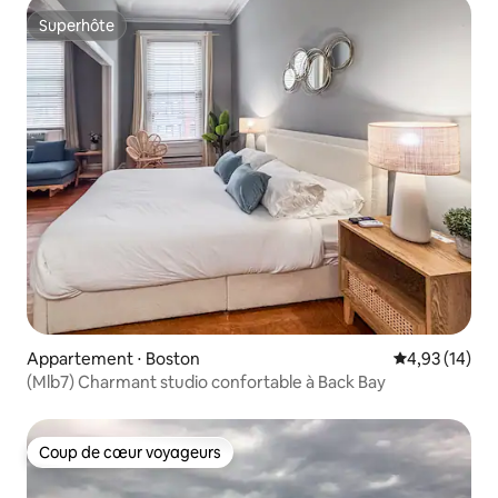
Superhôte
Superhôte
Appartement ⋅ Boston
Évaluation mo
4,93 (14)
(Mlb7) Charmant studio confortable à Back Bay
Coup de cœur voyageurs
Coup de cœur voyageurs