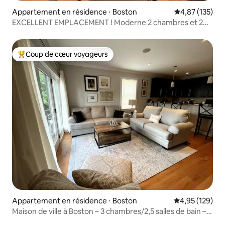
Appartement en résidence ⋅ Boston
Évaluation moy
4,87 (135)
EXCELLENT EMPLACEMENT ! Moderne 2 chambres et 2
salles de bain avec parking !
Coup de cœur voyageurs
Coups de cœur voyageurs les plus appréciés
Appartement en résidence ⋅ Boston
Évaluation moy
4,95 (129)
Maison de ville à Boston – 3 chambres/2,5 salles de bain –
Port maritime BCEC