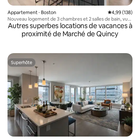
Appartement ⋅ Boston
Évaluation moy
4,99 (138)
Nouveau logement de 3 chambres et 2 salles de bain, vue
Autres superbes locations de vacances à
sur la prairie !
proximité de Marché de Quincy
Superhôte
Superhôte