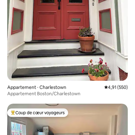
Appartement ⋅ Charlestown
Évaluation moy
4,91 (550)
Appartement Boston/Charlestown
Coup de cœur voyageurs
Coups de cœur voyageurs les plus appréciés