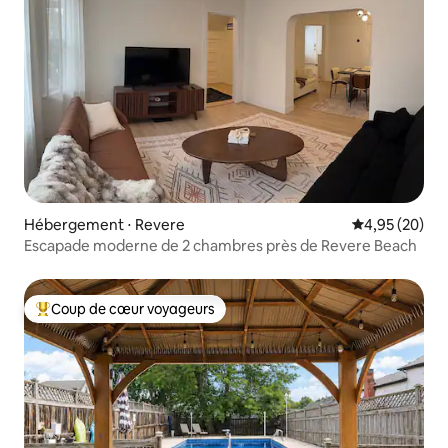
Hébergement ⋅ Revere
Évaluation mo
4,95 (20)
Escapade moderne de 2 chambres près de Revere Beach
Coup de cœur voyageurs
Coups de cœur voyageurs les plus appréciés