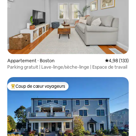
Appartement ⋅ Boston
Évaluation moy
4,98 (133)
Parking gratuit | Lave-linge/sèche-linge | Espace de travail
Coup de cœur voyageurs
Coups de cœur voyageurs les plus appréciés