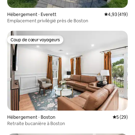
Hébergement ⋅ Everett
Évaluation moy
4,93 (419)
Emplacement privilégié près de Boston
Coup de cœur voyageurs
Coup de cœur voyageurs
Hébergement ⋅ Boston
Évaluation
5 (29)
Retraite bucanière à Boston