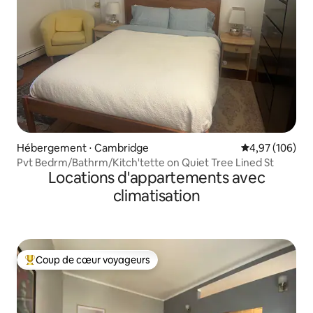
Hébergement ⋅ Cambridge
Évaluation moy
4,97 (106)
Pvt Bedrm/Bathrm/Kitch'tette on Quiet Tree Lined St
Locations d'appartements avec
climatisation
Coup de cœur voyageurs
Coups de cœur voyageurs les plus appréciés