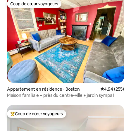
Coup de cœur voyageurs
Coup de cœur voyageurs
Appartement en résidence ⋅ Boston
Évaluation moy
4,94 (255)
Maison familiale + près du centre-ville + jardin sympa !
Coup de cœur voyageurs
Coups de cœur voyageurs les plus appréciés