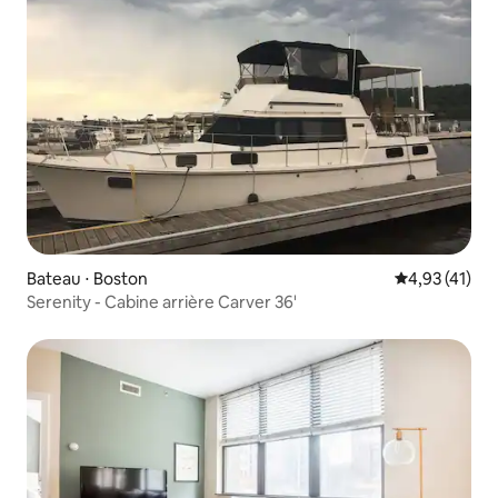
Bateau ⋅ Boston
Évaluation mo
4,93 (41)
Serenity - Cabine arrière Carver 36'