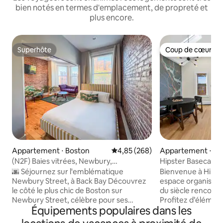
bien notés en termes d'emplacement, de propreté et
plus encore.
Superhôte
Coup de cœur vo
Superhôte
Coup de cœur vo
Appartement ⋅ Boston
Évaluation moyenne sur la base 
4,85 (268)
Appartement ⋅ M
(N2F) Baies vitrées, Newbury,
Hipster Basecamp |
emplacement privilégié !
Parking
🌆 Séjournez sur l'emblématique
Bienvenue à Hips
Newbury Street, à Back Bay Découvrez
espace organisé où
le côté le plus chic de Boston sur
du siècle rencont
Newbury Street, célèbre pour ses
Profitez d’élément
Équipements populaires dans les
maisons historiques en grès rouge, ses
qu’une cheminée d
trottoirs bordés d'arbres et son
appareils électr