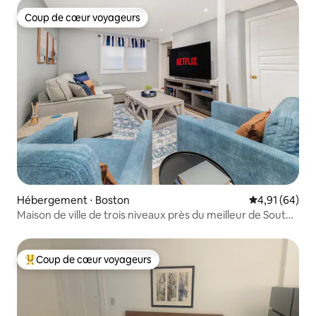
Coup de cœur voyageurs
Coup de cœur voyageurs
Hébergement ⋅ Boston
Évaluation mo
4,91 (64)
Maison de ville de trois niveaux près du meilleur de South
Boston !
Coup de cœur voyageurs
Coups de cœur voyageurs les plus appréciés