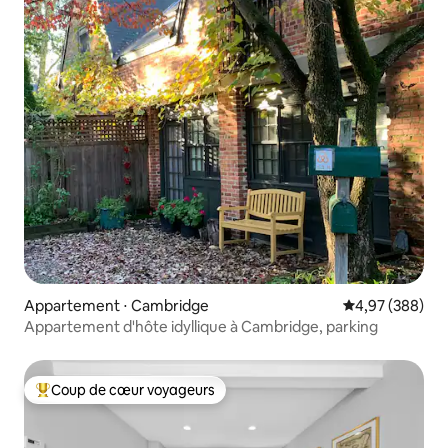
Appartement ⋅ Cambridge
Évaluation moy
4,97 (388)
Appartement d'hôte idyllique à Cambridge, parking
Coup de cœur voyageurs
Coups de cœur voyageurs les plus appréciés