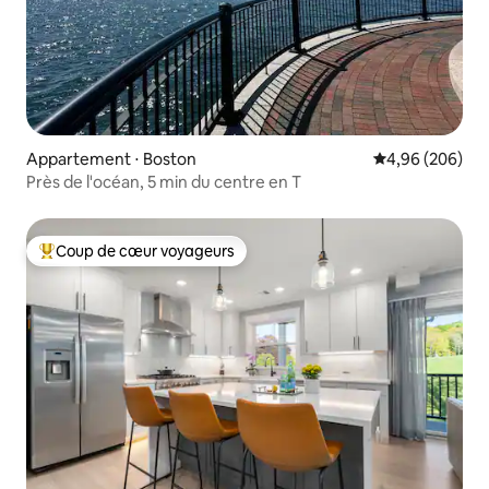
Appartement ⋅ Boston
Évaluation moy
4,96 (206)
Près de l'océan, 5 min du centre en T
Coup de cœur voyageurs
Coups de cœur voyageurs les plus appréciés