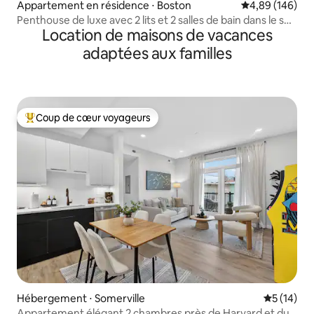
Appartement en résidence ⋅ Boston
Évaluation moy
4,89 (146)
Penthouse de luxe avec 2 lits et 2 salles de bain dans le sud
Location de maisons de vacances
de Boston
adaptées aux familles
Coup de cœur voyageurs
Coups de cœur voyageurs les plus appréciés
Hébergement ⋅ Somerville
Évaluation
5 (14)
Appartement élégant 2 chambres près de Harvard et du