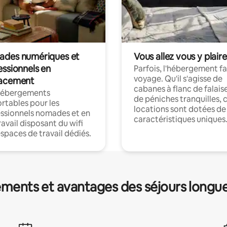
des numériques et
Vous allez vous y plaire
essionnels en
Parfois, l'hébergement fai
voyage. Qu'il s'agisse de
acement
cabanes à flanc de falais
hébergements
de péniches tranquilles, 
rtables pour les
locations sont dotées de
ssionnels nomades et en
caractéristiques uniques
ravail disposant du wifi
espaces de travail dédiés.
ments et avantages des séjours longu