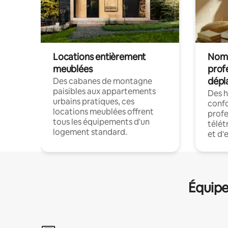
Locations entièrement
Noma
meublées
prof
dépl
Des cabanes de montagne
paisibles aux appartements
Des 
urbains pratiques, ces
confo
locations meublées offrent
profe
tous les équipements d'un
télét
logement standard.
et d'
Équipe