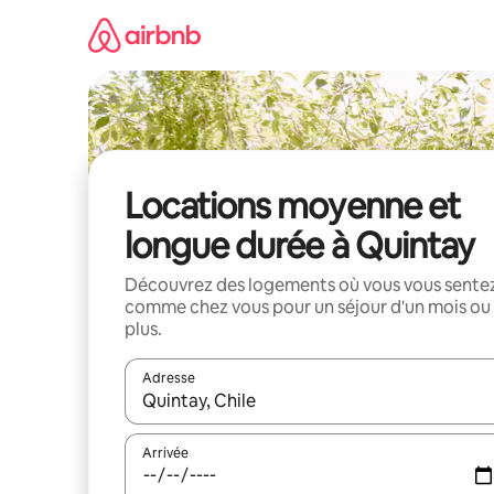
Aller
directement
au
contenu
Locations moyenne et
longue durée à Quintay
Découvrez des logements où vous vous sente
comme chez vous pour un séjour d'un mois ou
plus.
Adresse
Lorsque les résultats s'affichent, utilisez les flèc
Arrivée