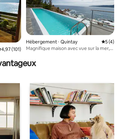
Hébergement ⋅ Quintay
Évaluation moyenn
5 (4)
Magnifique maison avec vue sur la mer,
ntaires : 4,93 sur 5
valuation moyenne sur la base de 101 commentaires : 4,97 sur 5
4,97 (101)
jacuzzi et piscine
avantageux