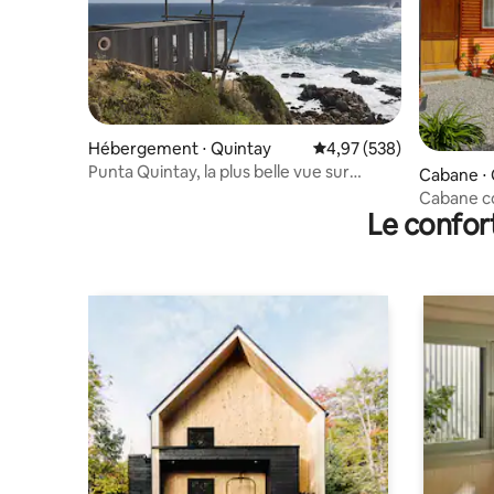
Hébergement ⋅ Quintay
Évaluation moyenne sur 
4,97 (538)
Punta Quintay, la plus belle vue sur
Cabane ⋅ 
Quintay
Cabane co
Le confor