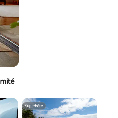
imité
Superhôte
Superhôte