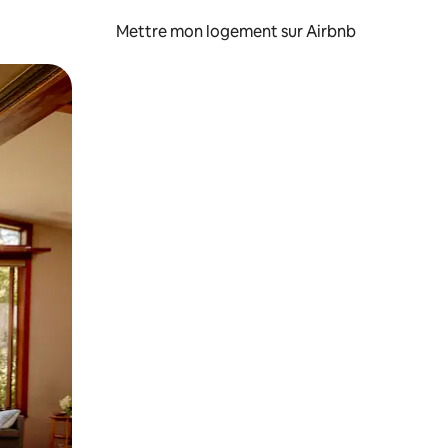
Mettre mon logement sur Airbnb
sant glisser.