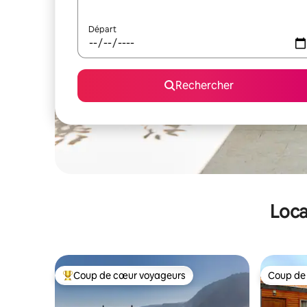
Départ
Rechercher
Loca
Coup de cœur voyageurs
Coup de
Coups de cœur voyageurs les plus appréciés
Coup de