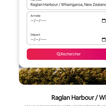
Lorsque les résultats s'affichent, utilisez les flèc
Arrivée
Départ
Rechercher
Raglan Harbour / Wh