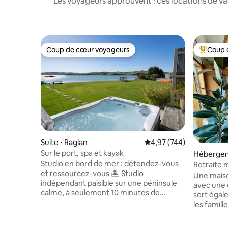
Les voyageurs approuvent : ces locations de va
Coup de cœur voyageurs
Coup 
Coup de cœur voyageurs
Coups de
Suite ⋅ Raglan
Évaluation moyenne sur 
4,97 (744)
Sur le port, spa et kayak
Hébergem
Studio en bord de mer : détendez-vous
Retraite 
et ressourcez-vous 🏝️ Studio
chambre 
Une maiso
indépendant paisible sur une péninsule
avec une
calme, à seulement 10 minutes de
sert égalemen
Raglan. Nagez ou pêchez depuis la jetée,
les famill
pagayez jusqu'aux chutes d'Okete (à
mélanger t
environ 15 minutes du logement Airbnb)
groupes q