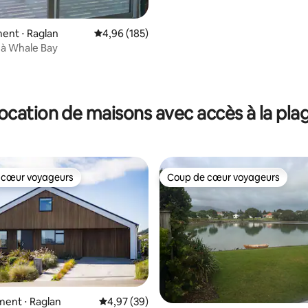
 sur la base de 11 commentaires : 5 sur 5
ent ⋅ Raglan
Évaluation moyenne sur la base de 185 commen
4,96 (185)
 à Whale Bay
ocation de maisons avec accès à la pla
 cœur voyageurs
Coup de cœur voyageurs
 cœur voyageurs
Coup de cœur voyageurs
 la base de 54 commentaires : 4,85 sur 5
ent ⋅ Raglan
Évaluation moyenne sur la base de 39 commen
4,97 (39)