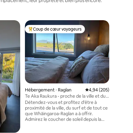
emplacement, leur propreté et bien plus encore.
Maison d'
Coup de cœur voyageurs
Coup
Coups de cœur voyageurs les plus appréciés
Coups d
Retraite
Détendez
studio. A
et profit
de la bro
oiseaux. Prenez la promenade privée
jusqu'à l
voyez-la 
les kayak
canton an
taires : 4,94 sur 5
Hébergement ⋅ Raglan
Évaluation moyenne sur
4,94 (205)
minutes e
promenad
Te Aka Raukura - proche de la ville et du
trouverez
surf
Détendez-vous et profitez d'être à
cafés, pl
proximité de la ville, du surf et de tout ce
Marchez l
que Whāingaroa-Raglan a à offrir.
Wharf po
Admirez le coucher de soleil depuis la
basse.
terrasse, installez-vous confortablement
devant le feu ou prenez un flat white au