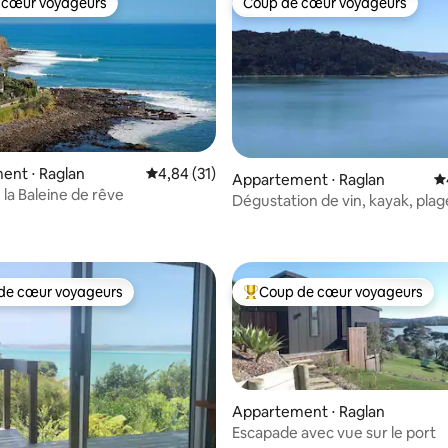
 cœur voyageurs
Coup de cœur voyageurs
 cœur voyageurs
Coup de cœur voyageurs
la base de 200 commentaires : 4,93 sur 5
ent ⋅ Raglan
Évaluation moyenne sur la base de 31 comme
4,84 (31)
Appartement ⋅ Raglan
É
 la Baleine de rêve
Dégustation de vin, kayak, plag
Moonlight Bay
de cœur voyageurs
Coup de cœur voyageurs
 cœur voyageurs les plus appréciés
Coups de cœur voyageurs les p
Appartement ⋅ Raglan
Escapade avec vue sur le port