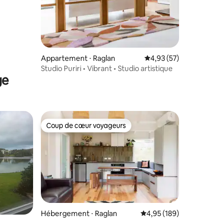
taires : 4,96 sur 5
Appartement ⋅ Raglan
Évaluation moyenne su
4,93 (57)
Studio Puriri • Vibrant • Studio artistique
ge
Coup de cœur voyageurs
Coup de cœur voyageurs
taires : 4,97 sur 5
Hébergement ⋅ Raglan
Évaluation moyenne sur
4,95 (189)