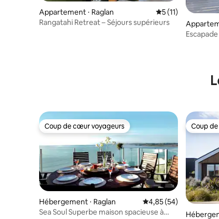
Appartement ⋅ Raglan
Évaluation moyenne
5 (11)
Rangatahi Retreat – Séjours supérieurs
Appartem
Escapade
L
Coup de cœur voyageurs
Coup de
Coup de cœur voyageurs
Coup de
Hébergement ⋅ Raglan
Évaluation moyenne sur
4,85 (54)
Sea Soul Superbe maison spacieuse à
Hébergem