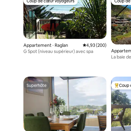
Coup de cœur voyageurs
Coup de
Coup de cœur voyageurs
Coup de
Appartement ⋅ Raglan
Évaluation moyenne sur 
4,93 (200)
Appartem
G Spot (niveau supérieur) avec spa
La baie de
Superhôte
Coup 
Superhôte
Coups de