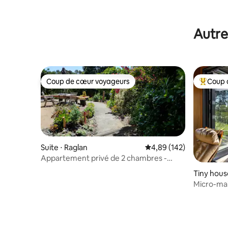
Autre
Coup de cœur voyageurs
Coup 
Coup de cœur voyageurs
Coups de
Suite ⋅ Raglan
Évaluation moyenne sur 
4,89 (142)
Appartement privé de 2 chambres -
Proche de la plage et de la brousse
Tiny hous
Micro-ma
vue sur l'