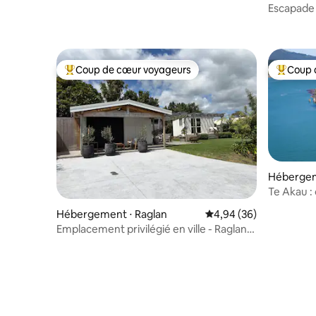
Manu Bay
Escapade 
Coup de cœur voyageurs
Coup 
Coups de cœur voyageurs les plus appréciés
Coups de
Hébergem
Te Akau : 
Hébergement ⋅ Raglan
Évaluation moyenne sur
4,94 (36)
Emplacement privilégié en ville - Raglan
Harbourside Hutch