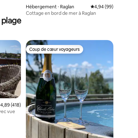
Hébergement ⋅ Raglan
Évaluation moyenne su
4,94 (99)
Cottage en bord de mer à Raglan
 plage
Coup de cœur voyageurs
Coup de cœur voyageurs
mmentaires : 5 sur 5
valuation moyenne sur la base de 418 commentaires : 4,89 sur 5
4,89 (418)
avec vue