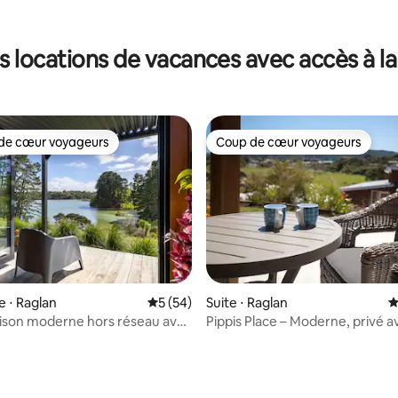
s locations de vacances avec accès à la
de cœur voyageurs
Coup de cœur voyageurs
 cœur voyageurs les plus appréciés
Coup de cœur voyageurs
la base de 142 commentaires : 4,89 sur 5
e ⋅ Raglan
Évaluation moyenne sur la base de 54 co
5 (54)
Suite ⋅ Raglan
É
ison moderne hors réseau avec
Pippis Place – Moderne, privé 
estuaire