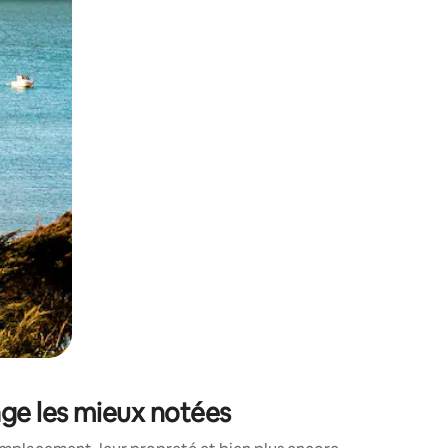
sant glisser.
age les mieux notées