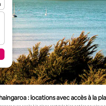
hes vers le haut et vers le bas pour les parcourir ou en appuyant et en fai
aingaroa : locations avec accès à la pl