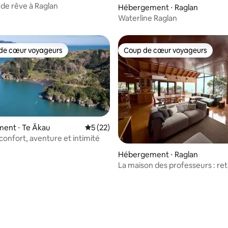
de rêve à Raglan
Hébergement ⋅ Raglan
Waterline Raglan
de cœur voyageurs
Coup de cœur voyageurs
 cœur voyageurs les plus appréciés
Coup de cœur voyageurs
ent ⋅ Te Ākau
Évaluation moyenne sur la base de 22 co
5 (22)
confort, aventure et intimité
 la base de 36 commentaires : 4,94 sur 5
Hébergement ⋅ Raglan
La maison des professeurs : ret
surf à Indicators