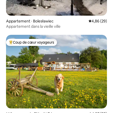
Appartement ⋅ Bolesławiec
Évaluation mo
4,86 (29)
Appartement dans la vieille ville
Coup de cœur voyageurs
Coups de cœur voyageurs les plus appréciés