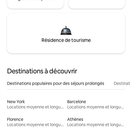
Résidence de tourisme
Destinations à découvrir
Destinations populaires pour des séjours prolongés
Destinati
New York
Barcelone
Locations moyenne et longue durée
Locations moyenne et longue durée
Florence
Athènes
Locations moyenne et longue durée
Locations moyenne et longue durée