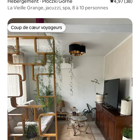
Hébergement ⋅ Płóczki Górne
Évaluation mo
4,97 (38)
La Vieille Grange, jacuzzi, spa, 8 à 10 personnes
Coup de cœur voyageurs
Coup de cœur voyageurs