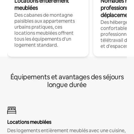
Locations entièrement
Nomades num
meublées
professionnel
déplacement
Des cabanes de montagne
paisibles aux appartements
Des hébergem
urbains pratiques, ces
confortables p
locations meublées offrent
professionnels
tous les équipements d'un
télétravail dis
logement standard.
et d'espaces de
Équipements et avantages des séjours
longue durée
Locations meublées
Des logements entièrement meublés avec une cuisine,