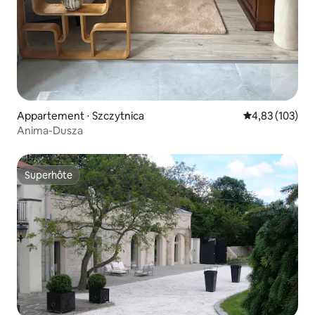
Appartement ⋅ Szczytnica
Évaluation moy
4,83 (103)
Anima-Dusza
Superhôte
Superhôte