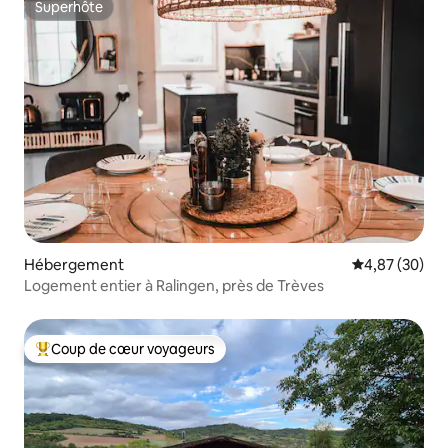
Superhôte
Superhôte
Hébergement
Évaluation mo
4,87 (30)
Logement entier à Ralingen, près de Trèves
Coup de cœur voyageurs
Coups de cœur voyageurs les plus appréciés