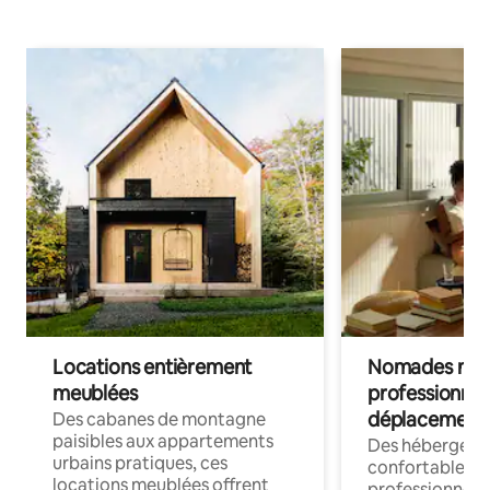
Locations entièrement
Nomades num
meublées
professionnel
déplacement
Des cabanes de montagne
paisibles aux appartements
Des hébergem
urbains pratiques, ces
confortables p
locations meublées offrent
professionnels