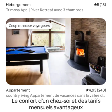
Hébergement
Évaluation
5 (18)
Trimosa Apt. | River Retreat avec 3 chambres
Coup de cœur voyageurs
Coup de cœur voyageurs
Appartement
Évaluation moy
4,93 (240)
country living Appartement de vacances dans la vallée de
Le confort d'un chez-soi et des tarifs
la Saure N°2
mensuels avantageux