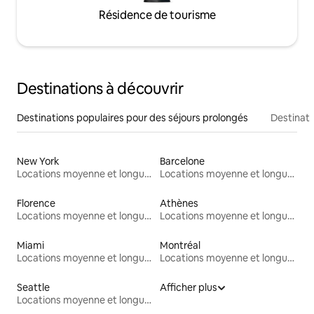
Résidence de tourisme
Destinations à découvrir
Destinations populaires pour des séjours prolongés
Destinati
New York
Barcelone
Locations moyenne et longue durée
Locations moyenne et longue durée
Florence
Athènes
Locations moyenne et longue durée
Locations moyenne et longue durée
Miami
Montréal
Locations moyenne et longue durée
Locations moyenne et longue durée
Seattle
Afficher plus
Locations moyenne et longue durée