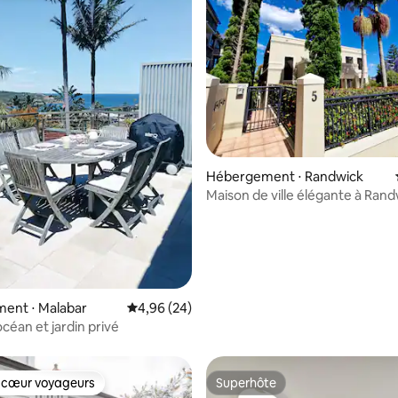
Hébergement ⋅ Randwick
Maison de ville élégante à Ran
ur la base de 93 commentaires : 4,9 sur 5
ent ⋅ Malabar
Évaluation moyenne sur la base de 24 commen
4,96 (24)
océan et jardin privé
 cœur voyageurs
Superhôte
 cœur voyageurs
Superhôte