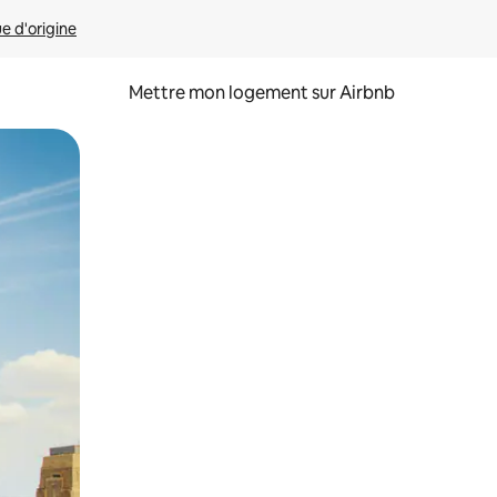
ue d'origine
Mettre mon logement sur Airbnb
sant glisser.