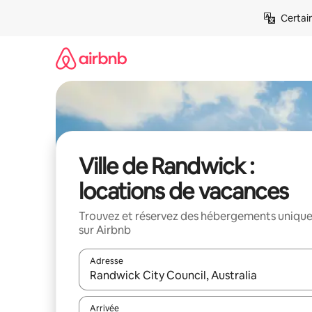
Aller
Certai
directement
au
contenu
Ville de Randwick :
locations de vacances
Trouvez et réservez des hébergements uniqu
sur Airbnb
Adresse
Lorsque les résultats s'affichent, utilisez les flèc
Arrivée