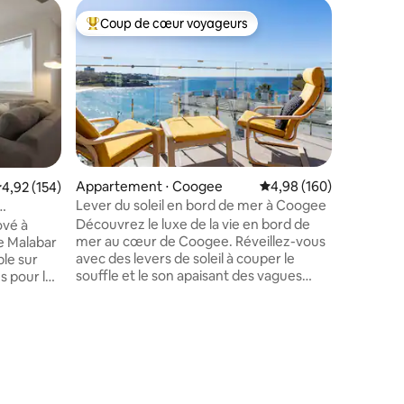
Appartem
Coup de cœur voyageurs
Coup
Coups de cœur voyageurs les plus appréciés
Coups d
Appartem
Cet appa
récemmen
dernier é
les cimes
l'océan à
privé av
dans la r
pied de la plage. Pr
Appartement ⋅ Coogee
Évaluation moyenne sur
4,98 (160)
valuation moyenne sur la base de 154 commentaires : 4,92 sur 5
4,92 (154)
Cross ave
Lever du soleil en bord de mer à Coogee
restauran
Découvrez le luxe de la vie en bord de
vé à
commun. 
mer au cœur de Coogee. Réveillez-vous
e Malabar
gare sont
avec des levers de soleil à couper le
le sur
sont disp
souffle et le son apaisant des vagues
us pour le
*Ne convi
dans cet appartement d'une chambre
l'aéroport
bébés.
magnifiquement rénové et design,
 au-dessus
parfait pour 4 personnes maximum et
éparée à
acceptant les animaux de compagnie.
droit de la
Située sur la plage, cette retraite offre un
a un
accès facile au sable, aux cafés animés,
y a un
aux pubs, aux restaurants et aux
e.
ntaires : 4,84 sur 5