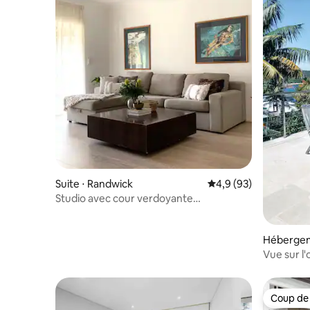
Suite ⋅ Randwick
Évaluation moyenne s
4,9 (93)
Studio avec cour verdoyante
récemment rénové
Hébergem
Vue sur l'
Coup de
Coup de