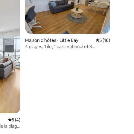
Maison d'hôtes ⋅ Little Bay
Évaluation moyenne
5 (16)
4 plages, 1 île, 1 parc national et 3
mmentaires : 5 sur 5
parcours de golf !
Évaluation moyenne sur la base de 4 commentaires : 5 sur 5
5 (4)
e la plage