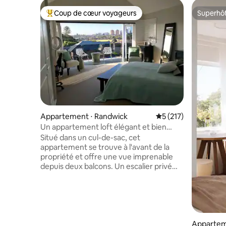
Coup de cœur voyageurs
Superhô
Coups de cœur voyageurs les plus appréciés
Superhô
Appartement ⋅ Randwick
Évaluation moyenne 
5 (217)
Un appartement loft élégant et bien
situé sur 2 niveaux
Situé dans un cul-de-sac, cet
appartement se trouve à l'avant de la
propriété et offre une vue imprenable
depuis deux balcons. Un escalier privé
depuis le niveau de la rue vous mène à un
espace de vie et de repas ouvert et
lumineux avec une cuisine entièrement
équipée, qui donne sur le grand balcon
avec un barbecue au gaz. Un autre
escalier vous mène à une chambre
Appartem