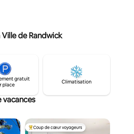
boutiques. Avec les bus de la ville à
couples,
quelques pas, c'est l'escapade idéale
'affaires,
pour les voyageurs étrangers et inter-
 d'enfants
États. Comprend le stationnement.
 Ville de Randwick
ement gratuit
Climatisation
r place
de vacances
Coup de cœur voyageurs
Coups de cœur voyageurs les plus appréciés