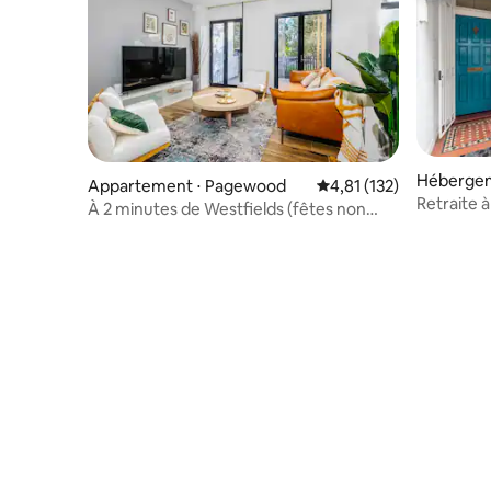
Hébergem
Appartement ⋅ Pagewood
Évaluation moyenne sur
4,81 (132)
Retraite 
À 2 minutes de Westfields (fêtes non
autorisées)