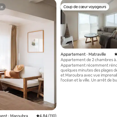
te
Coup de cœur voyageurs
te
Coup de cœur voyageurs
Appartement ⋅ Matraville
É
Appartement de 2 chambres à
sur la base de 217 commentaires : 5 sur 5
Matraville.
Appartement récemment réno
quelques minutes des plages d
et Maroubra avec vue imprenab
l'océan et la ville. Un arrêt de b
centre-ville est à 50 mètres et 
est proche. L'appartement est
de la maison avec une entrée s
l'arrière, accessible par le côté 
maison par un portail marron vi
chemin autour de la terrasse. Il 
grand stationnement dans la ru
ent ⋅ Maroubra
Évaluation moyenne sur la base de 110 comme
4,84 (110)