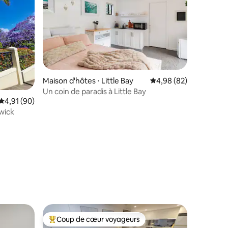
Maison d'hôtes ⋅ Little Bay
Évaluation moyenne su
4,98 (82)
Un coin de paradis à Little Bay
Évaluation moyenne sur la base de 90 commentaires : 4,91 sur 5
4,91 (90)
dwick
taires : 4,96 sur 5
Coup de cœur voyageurs
Coups de cœur voyageurs les plus appréciés