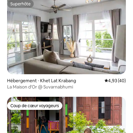
Superhôte
Superhôte
Hébergement ⋅ Khet Lat Krabang
Évaluation mo
4,93 (40)
La Maison d'Or @ Suvarnabhumi
Coup de cœur voyageurs
Coup de cœur voyageurs