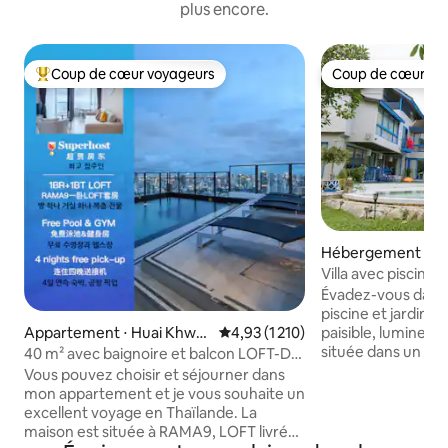
plus encore.
Coup de cœur voyageurs
Coup de cœur vo
Coups de cœur voyageurs les plus appréciés
Coup de cœur vo
Hébergement ⋅ Pak
Villa avec piscine 
karaoké, 10 perso
Évadez-vous dans u
piscine et jardin l
Appartement ⋅ Huai Khwa
Évaluation moyenne sur la base d
4,93 (1 210)
paisible, lumineus
ng
située dans un qua
40 m² avec baignoire et balcon LOFT-D4
à seulement 15 mi
/ 3 personnes / piscine sur le toit / près
Vous pouvez choisir et séjourner dans
Don Muang. Profi
de RCA / près du marché de nuit du train
mon appartement et je vous souhaite un
fantastiques sur 
/ près de Tonglor
excellent voyage en Thaïlande. La
table de tennis, un
maison est située à RAMA9, LOFT livré
terrain de volley-b