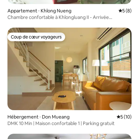
Appartement ⋅ Khlong Nueng
Évaluatio
5 (8)
Chambre confortable à Khlongluang II - Arrivée
autonome
Coup de cœur voyageurs
Coup de cœur voyageurs
Hébergement ⋅ Don Mueang
Évaluation
5 (10)
DMK 10 Min | Maison confortable 1 | Parking gratuit