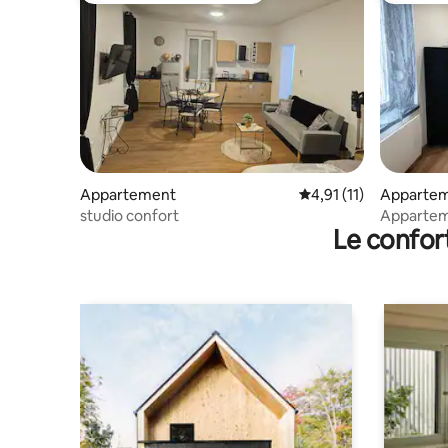
Appartement
Évaluation moyenne su
4,91 (11)
Apparte
studio confort
Apparteme
Le confor
ville