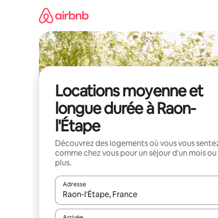
Aller
directement
au
contenu
Locations moyenne et
longue durée à Raon-
l'Étape
Découvrez des logements où vous vous sente
comme chez vous pour un séjour d'un mois ou
plus.
Adresse
Lorsque les résultats s'affichent, utilisez les flèc
Arrivée