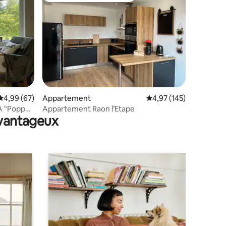
ntaires : 4,95 sur 5
Évaluation moyenne sur la base de 67 commentaires : 4,99 sur 5
4,99 (67)
Appartement
Évaluation moyenne sur
4,97 (145)
A "Poppy
Appartement Raon l’Etape
avantageux