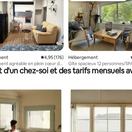
r la base de 11 commentaires : 4,91 sur 5
ment
Évaluation moyenne sur la base de 176 comme
4,95 (176)
Hébergement
nt agréable en plein cœur de
Gîte spacieux 12 personnes/SP
t d'un chez-soi et des tarifs mensuels 
Home"