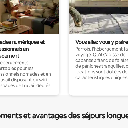
des numériques et
Vous allez vous y plaire
essionnels en
Parfois, l'hébergement fai
voyage. Qu'il s'agisse de
acement
cabanes à flanc de falais
hébergements
de péniches tranquilles, 
rtables pour les
locations sont dotées de
ssionnels nomades et en
caractéristiques uniques
ravail disposant du wifi
espaces de travail dédiés.
ments et avantages des séjours longu