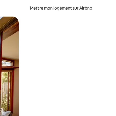
Mettre mon logement sur Airbnb
sant glisser.