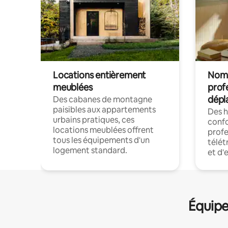
Locations entièrement
Noma
meublées
prof
dépl
Des cabanes de montagne
paisibles aux appartements
Des 
urbains pratiques, ces
confo
locations meublées offrent
profe
tous les équipements d'un
télét
logement standard.
et d'
Équipe