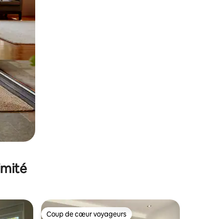
imité
Coup de cœur voyageurs
lus appréciés
Coup de cœur voyageurs