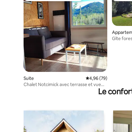
Appartem
Gîte fores
personne
Suite
Évaluation moyenne sur
4,96 (79)
Chalet Notcimick avec terrasse et vue
Le confor
montagne