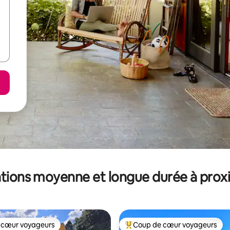
tions moyenne et longue durée à prox
 cœur voyageurs
Coup de cœur voyageurs
 cœur voyageurs
Coups de cœur voyageurs les p