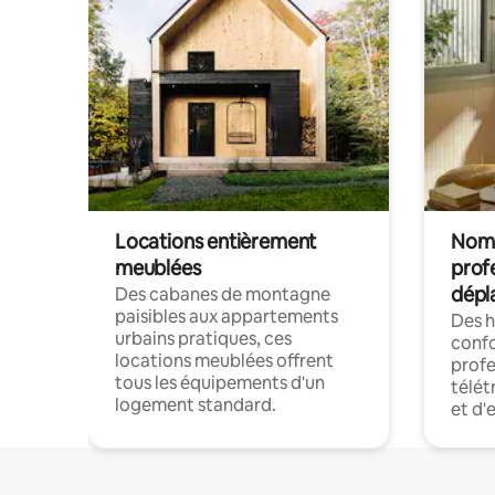
Locations entièrement
Noma
meublées
prof
dépl
Des cabanes de montagne
paisibles aux appartements
Des 
urbains pratiques, ces
confo
locations meublées offrent
profe
tous les équipements d'un
télét
logement standard.
et d'