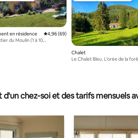
ent en résidence
Évaluation moyenne sur la base de 69 commen
4,96 (69)
tier du Moulin (1 à 10
s)
Chalet
Le Chalet Bleu. L’orée de la forê
personnes.
 la base de 79 commentaires : 4,96 sur 5
t d'un chez-soi et des tarifs mensuels 