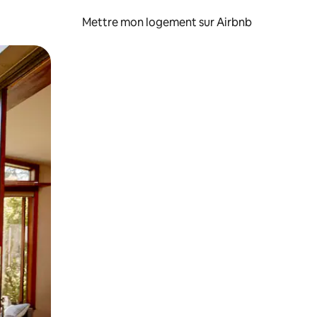
Mettre mon logement sur Airbnb
sant glisser.