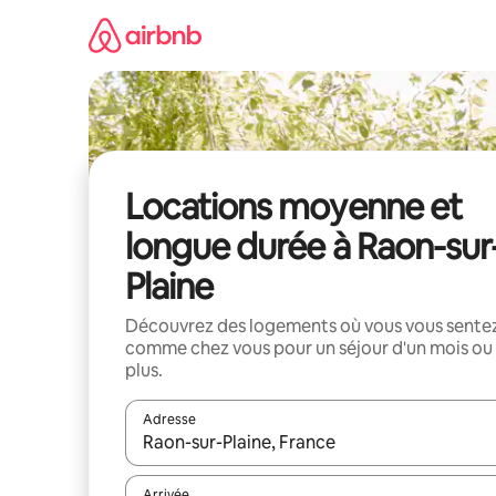
Aller
directement
au
contenu
Locations moyenne et
longue durée à Raon-sur
Plaine
Découvrez des logements où vous vous sente
comme chez vous pour un séjour d'un mois ou
plus.
Adresse
Lorsque les résultats s'affichent, utilisez les flèc
Arrivée