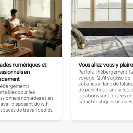
des numériques et
Vous allez vous y plaire
essionnels en
Parfois, l'hébergement fai
voyage. Qu'il s'agisse de
acement
cabanes à flanc de falais
hébergements
de péniches tranquilles, 
rtables pour les
locations sont dotées de
ssionnels nomades et en
caractéristiques uniques
ravail disposant du wifi
espaces de travail dédiés.