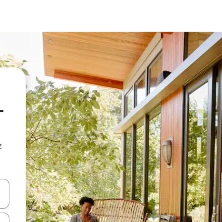
-
z
hes vers le haut et vers le bas pour les parcourir ou en appuyant et en fai