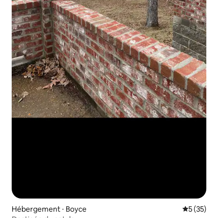
Hébergement ⋅ Boyce
Évaluation
5 (35)