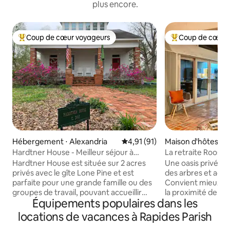
plus encore.
Coup de cœur voyageurs
Coup de cœur 
Coups de cœur voyageurs les plus appréciés
Coups de cœur vo
Hébergement ⋅ Alexandria
Évaluation moyenne sur la base
4,91 (91)
Maison d'hôtes ⋅ Pi
Hardtner House - Meilleur séjour à
La retraite Roosev
Alexandria, La
Hardtner House est située sur 2 acres
Une oasis privée a
privés avec le gîte Lone Pine et est
des arbres et accè
parfaite pour une grande famille ou des
Convient mieux au
groupes de travail, pouvant accueillir
la proximité de la 
Équipements populaires dans les
6 personnes. Avec 232 m², un grand
surélevée. Près d
porche avant, des fauteuils à bascule et
Cabrini et des terr
locations de vacances à Rapides Parish
une balançoire, deux salons, un bureau,
région. À 3 minute