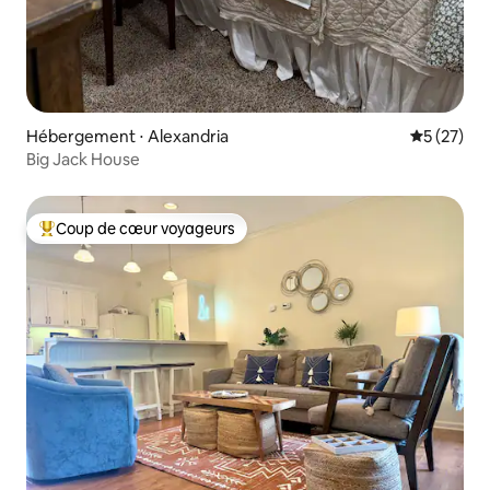
Hébergement ⋅ Alexandria
Évaluation
5 (27)
Big Jack House
Coup de cœur voyageurs
Coups de cœur voyageurs les plus appréciés