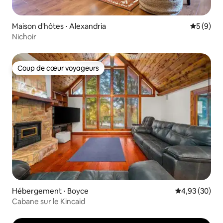
Maison d'hôtes ⋅ Alexandria
Évaluatio
5 (9)
Nichoir
Coup de cœur voyageurs
Coup de cœur voyageurs
Hébergement ⋅ Boyce
Évaluation mo
4,93 (30)
Cabane sur le Kincaid