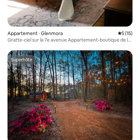
Appartement ⋅ Glenmora
Évaluation
5 (15)
Gratte-ciel sur la 7e avenue Appartement-boutique de la
fin des années 1800 !
Superhôte
Superhôte