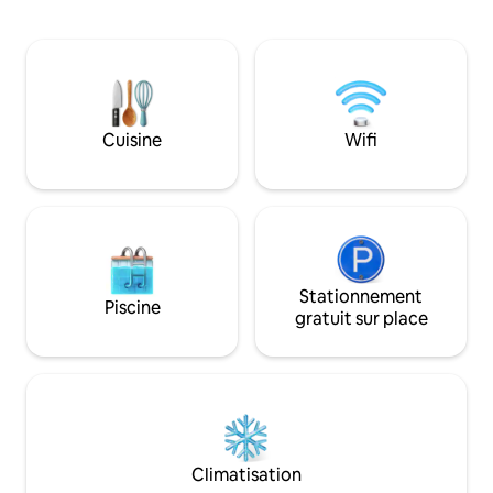
une salle à manger, une cuisine, une
du district de la p
chambre avec lit king size, deux salles de
des palais de justi
bain et une véranda au premier étage.
minutes de l'AEX. Comprend une
Le deuxième étage est un très grand
buanderie, une bai
espace avec deux lits Queen Size, une
un salon avec un 
salle de bain avec douche, un bar à café,
lit, une grande ch
un berceau et une salle de sport/une
espace de travail
Cuisine
Wifi
véranda. Bien que la maison partage le
l'impression de v
terrain avec le gîte Lone Pine, les invités
votre propre oasis 
peuvent préserver leur intimité. Les
deux maisons peuvent être réservées
ensemble.
Stationnement
Piscine
gratuit sur place
Climatisation