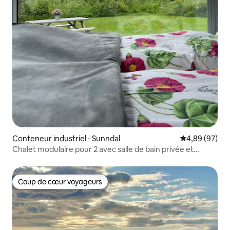
Conteneur industriel ⋅ Sunndal
Évaluation mo
4,89 (97)
Chalet modulaire pour 2 avec salle de bain privée et
climatisation
Coup de cœur voyageurs
Coup de cœur voyageurs