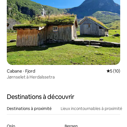
Cabane ⋅ Fjord
Évaluation
5 (10)
Jørnselet à Herdalssetra
Destinations à découvrir
Destinations à proximité
Lieux incontournables à proximité
Oslo
Bergen