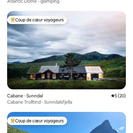
Atlantic Dome - glamping
Coup de cœur voyageurs
Coups de cœur voyageurs les plus appréciés
Cabane ⋅ Sunndal
Évaluation
5 (20)
Cabane Trolltind - Sunndalsfjella
Coup de cœur voyageurs
Coups de cœur voyageurs les plus appréciés