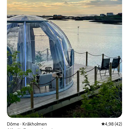
Dôme ⋅ Kråkholmen
Évaluation mo
4,98 (42)