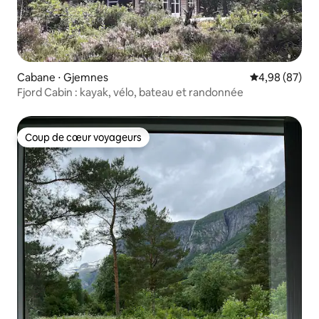
Cabane ⋅ Gjemnes
Évaluation mo
4,98 (87)
Fjord Cabin : kayak, vélo, bateau et randonnée
Coup de cœur voyageurs
Coup de cœur voyageurs