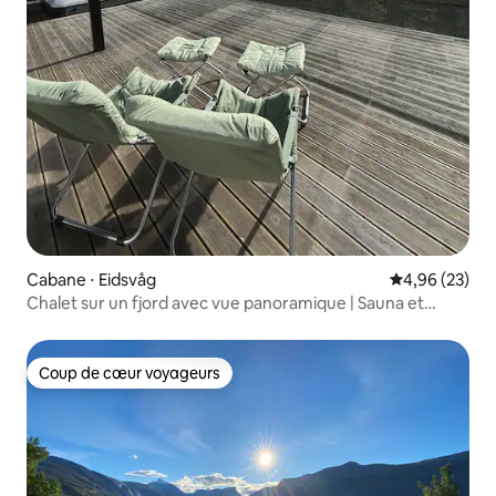
Cabane ⋅ Eidsvåg
Évaluation mo
4,96 (23)
Chalet sur un fjord avec vue panoramique | Sauna et
jacuzzi
Coup de cœur voyageurs
Coup de cœur voyageurs