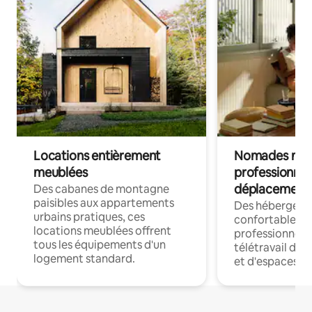
Locations entièrement
Nomades num
meublées
professionnel
déplacement
Des cabanes de montagne
paisibles aux appartements
Des hébergem
urbains pratiques, ces
confortables p
locations meublées offrent
professionnels
tous les équipements d'un
télétravail dis
logement standard.
et d'espaces de