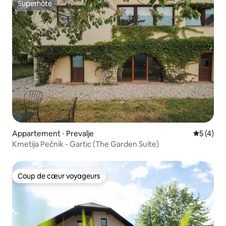
Superhôte
Superhôte
Appartement ⋅ Prevalje
Évaluatio
5 (4)
Kmetija Pečnik - Gartic (The Garden Suite)
Coup de cœur voyageurs
Coup de cœur voyageurs