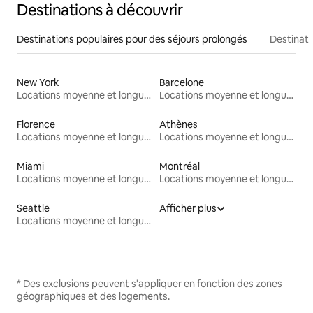
Destinations à découvrir
Destinations populaires pour des séjours prolongés
Destinati
New York
Barcelone
Locations moyenne et longue durée
Locations moyenne et longue durée
Florence
Athènes
Locations moyenne et longue durée
Locations moyenne et longue durée
Miami
Montréal
Locations moyenne et longue durée
Locations moyenne et longue durée
Seattle
Afficher plus
Locations moyenne et longue durée
* Des exclusions peuvent s'appliquer en fonction des zones
géographiques et des logements.