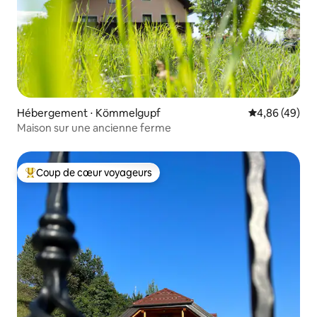
Hébergement ⋅ Kömmelgupf
Évaluation mo
4,86 (49)
Maison sur une ancienne ferme
Coup de cœur voyageurs
Coups de cœur voyageurs les plus appréciés