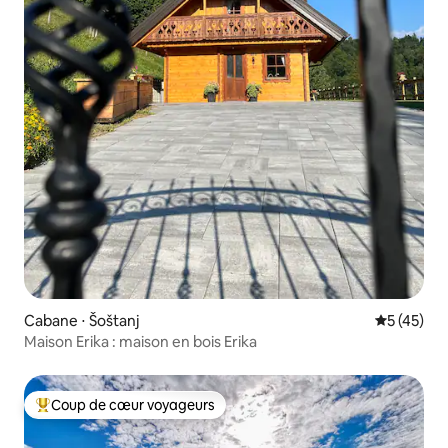
Cabane ⋅ Šoštanj
Évaluation
5 (45)
Maison Erika : maison en bois Erika
Coup de cœur voyageurs
Coups de cœur voyageurs les plus appréciés