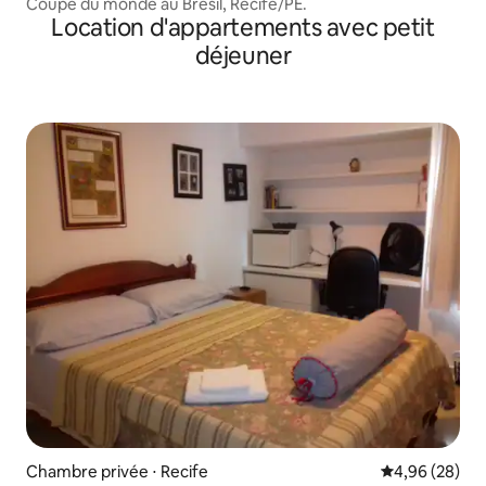
Coupe du monde au Brésil, Recife/PE.
Location d'appartements avec petit
déjeuner
Chambre privée ⋅ Recife
Évaluation mo
4,96 (28)