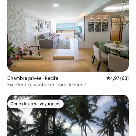
Chambre privée ⋅ Recife
Évaluation mo
4,97 (68)
Excellente chambre en bord de mer !!
Coup de cœur voyageurs
Coup de cœur voyageurs