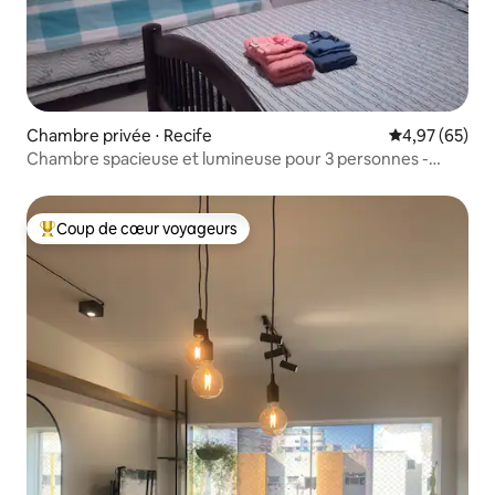
Chambre privée ⋅ Recife
Évaluation mo
4,97 (65)
Chambre spacieuse et lumineuse pour 3 personnes -
Bairro Espinheiro
Coup de cœur voyageurs
Coups de cœur voyageurs les plus appréciés