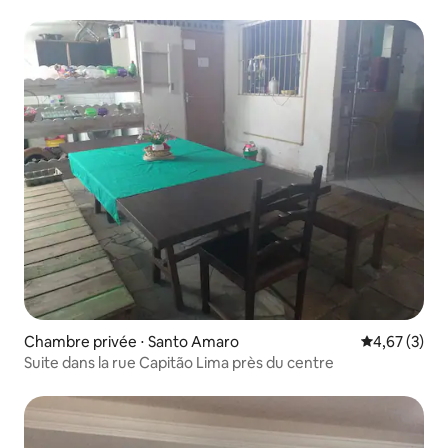
Chambre privée ⋅ Santo Amaro
Évaluation m
4,67 (3)
Suite dans la rue Capitão Lima près du centre