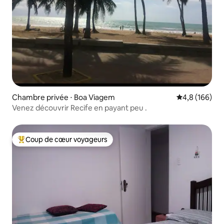
Chambre privée ⋅ Boa Viagem
Évaluation mo
4,8 (166)
Venez découvrir Recife en payant peu .
Coup de cœur voyageurs
Coups de cœur voyageurs les plus appréciés