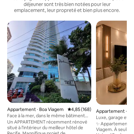
déjeuner sont très bien notées pour leur
emplacement, leur propreté et bien plus encore.
Appartement ⋅ Boa Viagem
Évaluation moyenne sur la base 
4,85 (168)
Appartement ⋅ Re
Face à la mer, dans le même bâtiment
Luxe, garage et 
qu'un hôtel
Un APPARTEMENT récemment rénové
premium
✨ Appartement h
situé à l'intérieur du meilleur hôtel de
Viagem. À seulem
Recife. Magnifique projet de