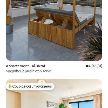
Appartement ⋅ Al Bairat
Évaluation mo
4,97 (31)
Magnifique jardin et piscine
Coup de cœur voyageurs
Coups de cœur voyageurs les plus appréciés