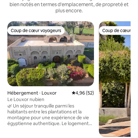
bien notés en termes d'emplacement, de propreté et
plus encore.
Coup de cœur voyageurs
Coup de cœur vo
Coup de cœur voyageurs
Coup de cœur vo
Hébergement ⋅ Louxor
Évaluation moyenne sur la base
4,96 (52)
Le Louxor nubien
🌿 Un séjour tranquille parmi les
habitants entre les plantations et la
montagne pour une expérience de vie
égyptienne authentique. Le logement
est proche de la Vallée des Rois, de
Hatchepsout et du Temple de Habou 🏠