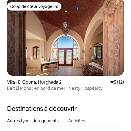
Coup de cœur voyageurs
Coup de cœur voyageurs
Villa ⋅ El Gouna, Hurghada 2
Évaluation
5 (12)
Beit El Mona : en bord de mer | Nesty Hospitality
Destinations à découvrir
Autres types de logements
Activités