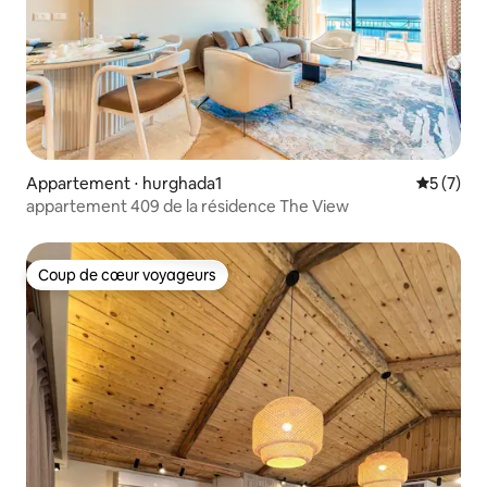
Appartement ⋅ hurghada1
Évaluatio
5 (7)
appartement 409 de la résidence The View
Coup de cœur voyageurs
Coup de cœur voyageurs