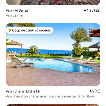
Villa ⋅ Al Bairat
Évaluation mo
4,95 (22)
Villa calme
Coup de cœur voyageurs
Coups de cœur voyageurs les plus appréciés
Villa ⋅ Sharm El Sheikh 1
Évaluation
5 (15)
Villa Sheraton Sharm avec piscine privée par Sinai Stays