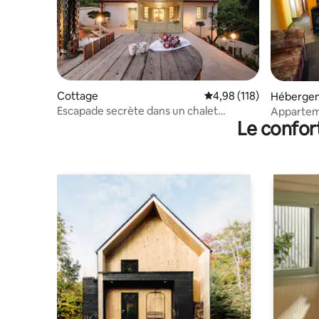
Cottage
Évaluation moyenne sur
4,98 (118)
Héberge
Escapade secrète dans un chalet
Appartem
Le confor
romantique au milieu des vignes