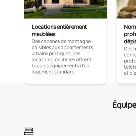
Locations entièrement
Noma
meublées
prof
dépl
Des cabanes de montagne
paisibles aux appartements
Des 
urbains pratiques, ces
confo
locations meublées offrent
profe
tous les équipements d'un
télét
logement standard.
et d'
Équipe