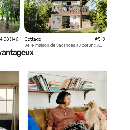
valuation moyenne sur la base de 146 commentaires : 4,98 sur 5
4,98 (146)
Cottage
Évaluation moyenn
5 (9)
mmentaires : 5 sur 5
Belle maison de vacances au cœur du
avantageux
vignoble