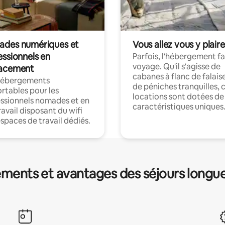
des numériques et
Vous allez vous y plaire
essionnels en
Parfois, l'hébergement fai
voyage. Qu'il s'agisse de
acement
cabanes à flanc de falais
hébergements
de péniches tranquilles, 
rtables pour les
locations sont dotées de
ssionnels nomades et en
caractéristiques uniques
ravail disposant du wifi
espaces de travail dédiés.
ments et avantages des séjours longu