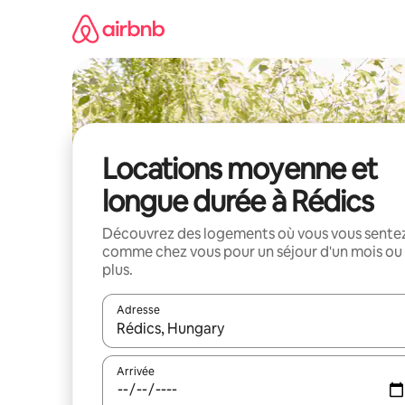
Aller
directement
au
contenu
Locations moyenne et
longue durée à Rédics
Découvrez des logements où vous vous sente
comme chez vous pour un séjour d'un mois ou
plus.
Adresse
Lorsque les résultats s'affichent, utilisez les flèc
Arrivée