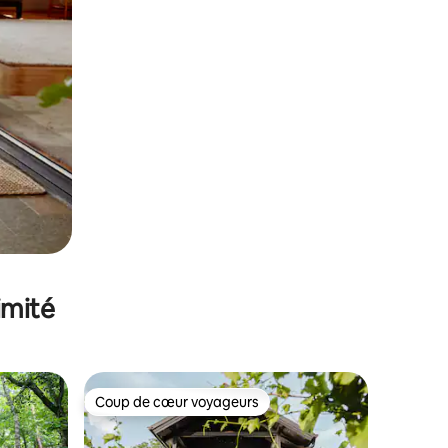
imité
Coup de cœur voyageurs
lus appréciés
Coup de cœur voyageurs