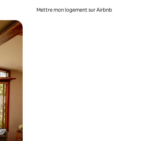
Mettre mon logement sur Airbnb
sant glisser.