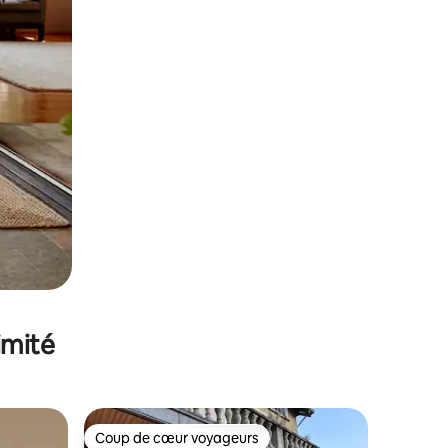
imité
Coup de cœur voyageurs
lus appréciés
Coup de cœur voyageurs