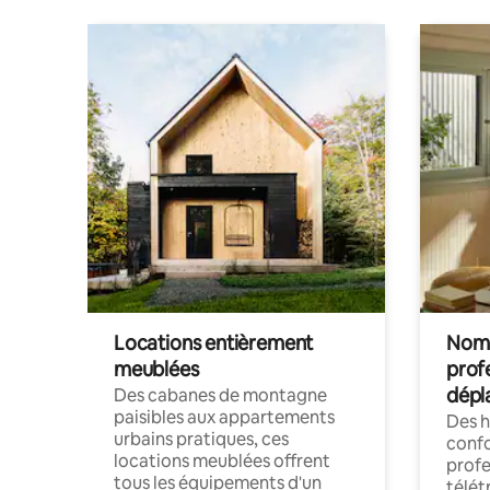
Locations entièrement
Noma
meublées
prof
dépl
Des cabanes de montagne
paisibles aux appartements
Des 
urbains pratiques, ces
confo
locations meublées offrent
profe
tous les équipements d'un
télét