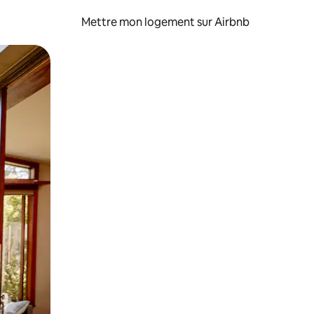
Mettre mon logement sur Airbnb
sant glisser.