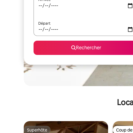
Départ
Rechercher
Loca
Superhôte
Coup de
Superhôte
Coup de