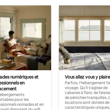
des numériques et
Vous allez vous y plaire
essionnels en
Parfois, l'hébergement fai
voyage. Qu'il s'agisse de
acement
cabanes à flanc de falais
hébergements
de péniches tranquilles, 
rtables pour les
locations sont dotées de
ssionnels nomades et en
caractéristiques uniques
ravail disposant du wifi