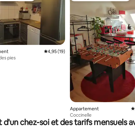
ment
Évaluation moyenne sur la base de 19 comme
4,95 (19)
des pies
la base de 143 commentaires : 4,89 sur 5
Appartement
É
Coccinelle
t d'un chez-soi et des tarifs mensuels 