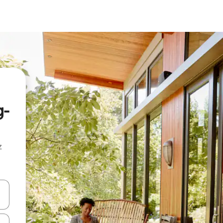
g-
z
hes vers le haut et vers le bas pour les parcourir ou en appuyant et en fai