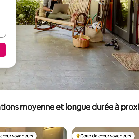
tions moyenne et longue durée à prox
 cœur voyageurs
Coup de cœur voyageurs
 cœur voyageurs
Coups de cœur voyageurs les p