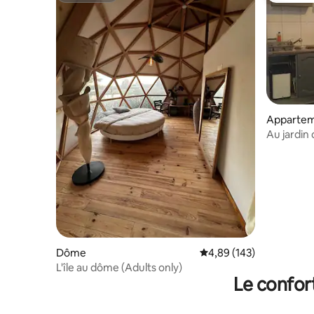
Apparte
Au jardin 
Dôme
Évaluation moyenne sur 
4,89 (143)
L'île au dôme (Adults only)
Le confor