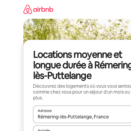
Aller
directement
au
contenu
Locations moyenne et
longue durée à Rémerin
lès-Puttelange
Découvrez des logements où vous vous sente
comme chez vous pour un séjour d'un mois ou
plus.
Adresse
Lorsque les résultats s'affichent, utilisez les flèc
Arrivée