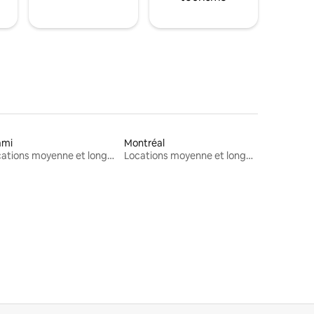
ami
Montréal
Locations moyenne et longue durée
Locations moyenne et longue durée