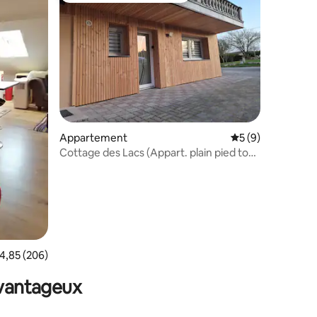
ntaires : 4,95 sur 5
Appartement
Évaluation moyenn
5 (9)
Cottage des Lacs (Appart. plain pied tout
équipé)
valuation moyenne sur la base de 206 commentaires : 4,85 sur 5
4,85 (206)
avantageux